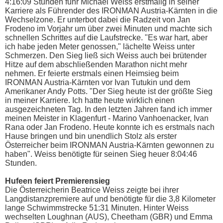
4:16:09 Stunden fuhr Michael Weiss erstmalig in seiner
Karriere als Führender des IRONMAN Austria-Kärnten in die
Wechselzone. Er unterbot dabei die Radzeit von Jan
Frodeno im Vorjahr um über zwei Minuten und machte sich
schnellen Schrittes auf die Laufstrecke. "Es war hart, aber
ich habe jeden Meter genossen," lächelte Weiss unter
Schmerzen. Den Sieg ließ sich Weiss auch bei brütender
Hitze auf dem abschließenden Marathon nicht mehr
nehmen. Er feierte erstmals einen Heimsieg beim
IRONMAN Austria-Kärnten vor Ivan Tutukin und dem
Amerikaner Andy Potts. "Der Sieg heute ist der größte Sieg
in meiner Karriere. Ich hatte heute wirklich einen
ausgezeichneten Tag. In den letzten Jahren fand ich immer
meinen Meister in Klagenfurt - Marino Vanhoenacker, Ivan
Rana oder Jan Frodeno. Heute konnte ich es erstmals nach
Hause bringen und bin unendlich Stolz als erster
Österreicher beim IRONMAN Austria-Kärnten gewonnen zu
haben". Weiss benötigte für seinen Sieg heuer 8:04:46
Stunden.
Hufeen feiert Premierensieg
Die Österreicherin Beatrice Weiss zeigte bei ihrer
Langdistanzpremiere auf und benötigte für die 3,8 Kilometer
lange Schwimmstrecke 51:31 Minuten. Hinter Weiss
wechselten Loughnan (AUS), Cheetham (GBR) und Emma