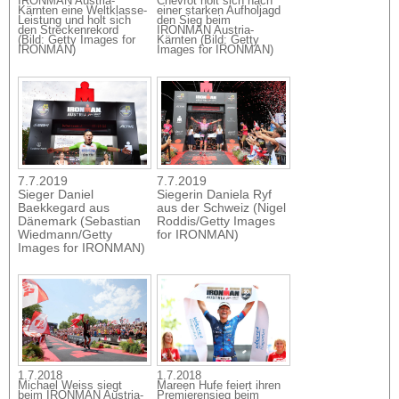
IRONMAN Austria-
Chevrot holt sich nach
Kärnten eine Weltklasse-
einer starken Aufholjagd
Leistung und holt sich
den Sieg beim
den Streckenrekord
IRONMAN Austria-
(Bild: Getty Images for
Kärnten (Bild: Getty
IRONMAN)
Images for IRONMAN)
7.7.2019
7.7.2019
Sieger Daniel
Siegerin Daniela Ryf
Baekkegard aus
aus der Schweiz (Nigel
Dänemark (Sebastian
Roddis/Getty Images
Wiedmann/Getty
for IRONMAN)
Images for IRONMAN)
1.7.2018
1.7.2018
Michael Weiss siegt
Mareen Hufe feiert ihren
beim IRONMAN Austria-
Premierensieg beim