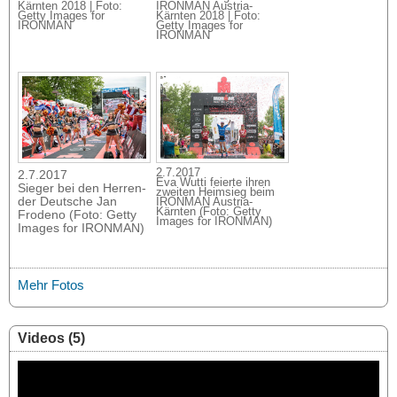
Kärnten 2018 | Foto:
IRONMAN Austria-
Getty Images for
Kärnten 2018 | Foto:
IRONMAN
Getty Images for
IRONMAN
2.7.2017
2.7.2017
Eva Wutti feierte ihren
Sieger bei den Herren-
zweiten Heimsieg beim
der Deutsche Jan
IRONMAN Austria-
Kärnten (Foto: Getty
Frodeno (Foto: Getty
Images for IRONMAN)
Images for IRONMAN)
Mehr Fotos
Videos (5)