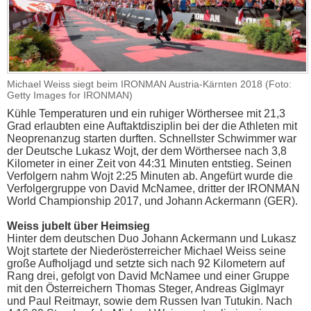
Michael Weiss siegt beim IRONMAN Austria-Kärnten 2018 (Foto:
Getty Images for IRONMAN)
Kühle Temperaturen und ein ruhiger Wörthersee mit 21,3
Grad erlaubten eine Auftaktdisziplin bei der die Athleten mit
Neoprenanzug starten durften. Schnellster Schwimmer war
der Deutsche Lukasz Wojt, der dem Wörthersee nach 3,8
Kilometer in einer Zeit von 44:31 Minuten entstieg. Seinen
Verfolgern nahm Wojt 2:25 Minuten ab. Angefürt wurde die
Verfolgergruppe von David McNamee, dritter der IRONMAN
World Championship 2017, und Johann Ackermann (GER).
Weiss jubelt über Heimsieg
Hinter dem deutschen Duo Johann Ackermann und Lukasz
Wojt startete der Niederösterreicher Michael Weiss seine
große Aufholjagd und setzte sich nach 92 Kilometern auf
Rang drei, gefolgt von David McNamee und einer Gruppe
mit den Österreichern Thomas Steger, Andreas Giglmayr
und Paul Reitmayr, sowie dem Russen Ivan Tutukin. Nach