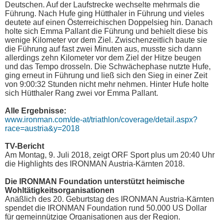
Deutschen. Auf der Laufstrecke wechselte mehrmals die
Führung. Nach Hufe ging Hütthaler in Führung und vieles
deutete auf einen Österreichischen Doppelsieg hin. Danach
holte sich Emma Pallant die Führung und behielt diese bis
wenige Kilometer vor dem Ziel. Zwischenzeitlich baute sie
die Führung auf fast zwei Minuten aus, musste sich dann
allerdings zehn Kilometer vor dem Ziel der Hitze beugen
und das Tempo drosseln. Die Schwächephase nutzte Hufe,
ging erneut in Führung und ließ sich den Sieg in einer Zeit
von 9:00:32 Stunden nicht mehr nehmen. Hinter Hufe holte
sich Hütthaler Rang zwei vor Emma Pallant.
Alle Ergebnisse:
www.ironman.com/de-at/triathlon/coverage/detail.aspx?
race=austria&y=2018
TV-Bericht
Am Montag, 9. Juli 2018, zeigt ORF Sport plus um 20:40 Uhr
die Highlights des IRONMAN Austria-Kärnten 2018.
Die IRONMAN Foundation unterstützt heimische
Wohltätigkeitsorganisationen
Anäßlich des 20. Geburtstag des IRONMAN Austria-Kärnten
spendet die IRONMAN Foundation rund 50.000 US Dollar
für gemeinnützige Organisationen aus der Region.