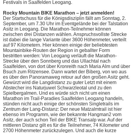
Festivals in Saalfelden Leogang.
Rocky Mountain BIKE Marathon – jetzt anmelden!
Der Startschuss für die Königsdisziplin fällt am Sonntag, 2.
September, um 7.30 Uhr im Eventgelände bei der Talstation
Asitz in Leogang. Die Marathon-Teilnehmer können
zwischen drei Distanzen wählen. Anspruchsvollste Strecke
ist dabei die lange Variante über 3600 Höhenmeter, verteilt
auf 97 Kilometern. Hier können einige der beliebtesten
Mountainbike-Routen der Region in geballter Form
bestritten werden: Von Leogang verläuft die Marathon-
Strecke über den Sonnberg und das Ullachtal nach
Saalfelden, von dort über Kronreith nach Maria Alm und über
Bsuch zum Ritzensee. Dann wartet der Biberg, von wo aus
es über den Panoramaweg retour auf den großen Asitz geht.
Gewürzt wird die Langdistanz zu guter Letzt mit einem
Abstecher ins Naturjuwel Schwarzleotal und zu den
Spielbergalmen. Und es würde sich nicht um einen
Marathon im Trail-Paradies Saalfelden Leogang handeln,
stünden nicht auch einige der schönsten Singletrails im
Zentrum der Lang-Distanz: Der neue Matzalmtrail ist hier
ebenso im Programm, wie der bekannte Hangman2 vom
Asitz, der auch schon Teil der BIKE Transalp war. Auf der
mittleren Distanz gilt es für die Teilnehmer, 74 Kilometer und
2700 Höhenmeter zurückzulegen. Und auch die kurze