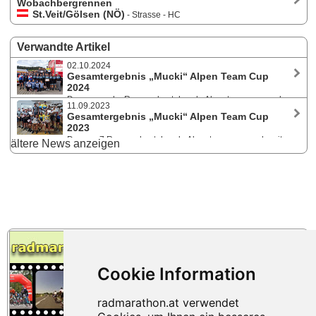
Wobachbergrennen
St.Veit/Gölsen (NÖ)
- Strasse - HC
Verwandte Artikel
02.10.2024
Gesamtergebnis „Mucki“ Alpen Team Cup
2024
Der aus sechs Rennen bestehende Alpenteamcup wurde
11.09.2023
mit dem Wobachbergrennen in St. Veit/Gölsen am 28. September 2024
Gesamtergebnis „Mucki“ Alpen Team Cup
bei kaltem Herbstwetter abgeschlossen. 15 Herrenmannschaften und
2023
eine Damenmannschaft wurden gewertet.
Der aus 7 Rennen bestehende Alpenteamcup wurde mit
ältere News anzeigen
dem Wobachbergrennen in St. Veit/Gölsen am 9. September 2023 bei
traumhaftem Spätsommerwetter abgeschlossen. Der URC Mariazell
holte unter sieben teilnehmenden Mannschaften das Punktemaximum.