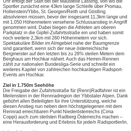
Uhr erfolgt der Start bei der Maustelle Lassing, von wo die
Sportler zunächst eine 43km lange Schleife über Promau,
Hollenstein/Ybbs, St. Georgen/Reith und Göstling
absolvieren müssen, bevor der insgesamt 11,3km lange und
mit 1.050 Höhenmetern versehene Schlussanstieg in Angriff
genommen wird. Dabei biegen die Athleten am oberen
Parkplatz in die Gipfel-Zufahrtsstraße ein und haben somit
noch weitere 2,3km mit 260 Höhenmetern vor sich.
Spektakuläre Bilder im Almgebiet nahe der Baumgrenze
sind garantiert, wenn sich der neue österreichische
Bergmeister auf den letzten bis zu 28% steilen Metern dem
Berghaus am Hochkar nähert. Auch das Herren-Rennen
zählt zur nationalen Bundesliga-Serie und schreibt ein
weiteres Kapitel von zahlreichen hochkarätigen Radsport-
Events am Hochkar.
Ziel in 1.750m Seehöhe
Die Freigabe der Zufahrtsstraße für (Renn)Radfahrer ist ein
Meilenstein in der Rennradregion der Ybbstaler Alpen. Dank
gebührt allen Beteiligten für ihre Unterstützung, welche
diesen Anstieg nun neben dem höchstgelegenen mit dem
Rennrad erreichbaren Punkt Niederösterreichs (Cima
Coppi) auch zum steilsten Radberg Österreichs machen –
eine Herausforderung und Erlebnis für jede/n Radsportler/in.