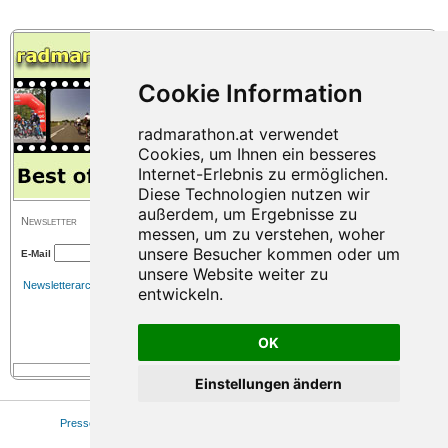
Newsletter
E-Mail
Newsletterarchiv
OK
Einstellungen ändern
Presse
|
Sitemap
|
Impressum
|
Datenschutz
|
Cookie Einstellungen
© 2026 www.radmarathon.at