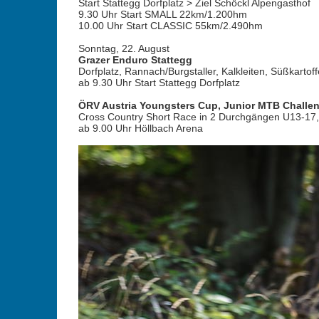
Start Stattegg Dorfplatz > Ziel Schöckl Alpengasthof
9.30 Uhr Start SMALL 22km/1.200hm
10.00 Uhr Start CLASSIC 55km/2.490hm
Sonntag, 22. August
Grazer Enduro Stattegg
Dorfplatz, Rannach/Burgstaller, Kalkleiten, Süßkartoffe
ab 9.30 Uhr Start Stattegg Dorfplatz
ÖRV Austria Youngsters Cup, Junior MTB Challe
Cross Country Short Race in 2 Durchgängen U13-17,
ab 9.00 Uhr Höllbach Arena