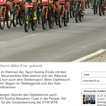
55km/2.490hm (Foto: grubernd)
im Rahmen der Sport Austria Finals mit den
Link
 Mountainbike-Elite widmet sich der Bikeclub
 nun auch dem Breitensport. Beim Gipfelsturm
www.bike09.at
n Stages im Statteggertal und den Kids-
 mitmachen.
Verwandte Artikel
 langen Strecke des Gipfelsturms auch
21.07.2
V Austria Marathon Cups in die Pedale. Auf
Grazer 
te für die Gesamtwertung der KTM MTB
Stattegg
österre