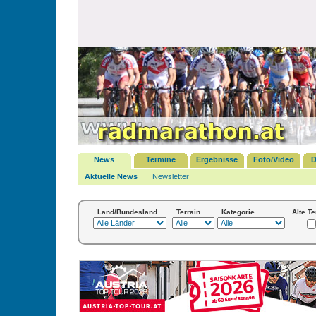
News
Termine
Ergebnisse
Foto/Video
D
Aktuelle News
Newsletter
Land/Bundesland
Terrain
Kategorie
Alte T