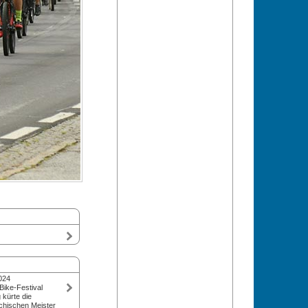
024
Bike-Festival
 kürte die
ichischen Meister