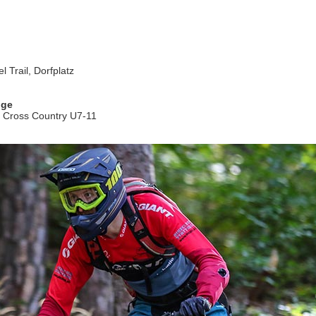
l Trail, Dorfplatz
nge
 Cross Country U7-11