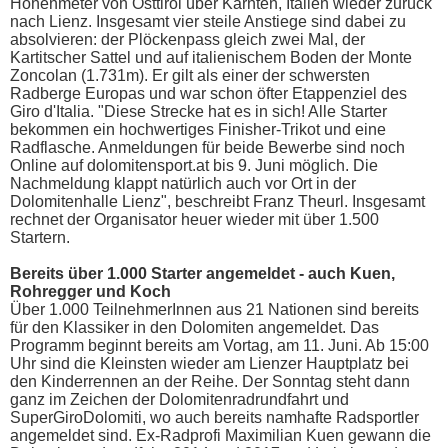
Höhenmeter von Osttirol über Kärnten, Italien wieder zurück
nach Lienz. Insgesamt vier steile Anstiege sind dabei zu
absolvieren: der Plöckenpass gleich zwei Mal, der
Kartitscher Sattel und auf italienischem Boden der Monte
Zoncolan (1.731m). Er gilt als einer der schwersten
Radberge Europas und war schon öfter Etappenziel des
Giro d'Italia. "Diese Strecke hat es in sich! Alle Starter
bekommen ein hochwertiges Finisher-Trikot und eine
Radflasche. Anmeldungen für beide Bewerbe sind noch
Online auf dolomitensport.at bis 9. Juni möglich. Die
Nachmeldung klappt natürlich auch vor Ort in der
Dolomitenhalle Lienz", beschreibt Franz Theurl. Insgesamt
rechnet der Organisator heuer wieder mit über 1.500
Startern.
Bereits über 1.000 Starter angemeldet - auch Kuen,
Rohregger und Koch
Über 1.000 TeilnehmerInnen aus 21 Nationen sind bereits
für den Klassiker in den Dolomiten angemeldet. Das
Programm beginnt bereits am Vortag, am 11. Juni. Ab 15:00
Uhr sind die Kleinsten wieder am Lienzer Hauptplatz bei
den Kinderrennen an der Reihe. Der Sonntag steht dann
ganz im Zeichen der Dolomitenradrundfahrt und
SuperGiroDolomiti, wo auch bereits namhafte Radsportler
angemeldet sind. Ex-Radprofi Maximilian Kuen gewann die