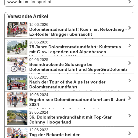
www.dolomitensport.at
Verwandte Artikel
15.06.2026
Dolomitenradrundfahrt: Kuen mit Rekordsieg -
Ex-Rodler Brugger überrascht
Max Kuen schrieb mit seinem 5. Sieg bei der
28.05.2026
Dolomitenradrundfahrt am 14. Juni 2026 Geschichte. Quereinsteiger
75 Jahre Dolomitenradrundfahrt: Kultstatus
Miguel Brugger triumphierte beim SuperGiroDolomiti. Daniela Traxl-
mit Giro-Legenden und Alpenheroen
Pintarelli und Ils van der Moeren siegen erneut. Über 2.000
Wenn sich am 14. Juni 2026 erneut tausende
Teilnehmer:innen aus 26 Nationen beim großen Radwochenende in
09.06.2025
Radsportbegeisterte aus aller Welt in Osttirol versammeln, steht nicht
Osttirol.
Beeindruckende Solosiege bei
nur eine der spektakulärsten Radveranstaltungen Europas am
Dolomitenradrundfahrt und SuperGiroDolomiti
Programm - die Dolomitenradrundfahrt feiert zugleich ihr 75-jähriges
Der Oberösterreicher Rene Pammer jubelte bei der
Bestehen und schreibt damit ein weiteres Kapitel österreichischer
08.05.2025
Dolomitenradrundfahrt am 8. Juni 2025 nach einer langen Soloflucht
Sportgeschichte.
Nach der Tour of the Alps ist vor der
über seinen ersten Sieg in Osttirol. Die Tirolerin Daniela Traxl-Pintarelli
Dolomitenradrundfahrt
siegte bei den Damen. Jack Burke aus Kanada gewann den
An zwei Tagen fuhren die Radprofis Ende April teilweise
SuperGiroDolomiti mit neuem Streckenrekord, zweiter Triumph für die
10.06.2024
über die Strecken, auf denen am 8. Juni 2025 die
Belgierin Ils van der Moeren.
Ergebnisse Dolomitenradrundfahrt am 9. Juni
Dolomitenradrundfahrt und die Extremvariante SuperGiroDolomiti
2024
führen. Mit dem wohl ältesten Radmarathon Österreichs folgt das
Bei der 36. Auflage der Rundfahrt um die Lienzer
nächste Radhighlight in Osttirol: Es bahnt sich ein Duell der besten
28.05.2024
Dolomiten in Osttirol purzelten die Rekorde: Der Tiroler Maximilian
Amateur-Radsportler an.
36. Dolomitenradrundfahrt mit Top-Star
Kuen kürte sich mit seinem vierten Triumph zum alleinigen
Johnny Hoogerland
Rekordsieger und die Deutsche Eva Schien wiederholte nicht nur ihren
Am Sonntag, den 9. Juni 2024 steigt zum 36. Mal der
Vorjahressieg, sie stellte auch einen neuen Streckenrekord auf.
12.06.2023
älteste Radmarathon Österreichs. Die Strecke führt über 112 Kilometer
Tag der Rekorde bei der
und 1.870 Höhenmeter rund um die wildromantischen Lienzer