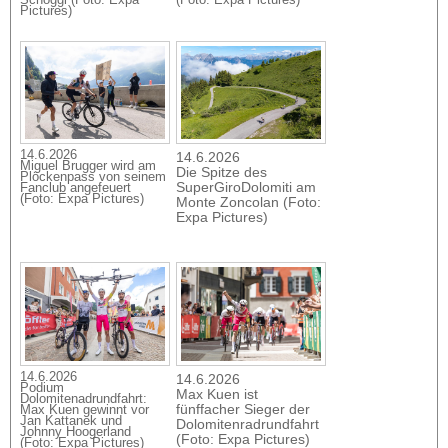
Pictures)
14.6.2026
14.6.2026
Miguel Brugger wird am
Die Spitze des
Plöckenpass von seinem
SuperGiroDolomiti am
Fanclub angefeuert
(Foto: Expa Pictures)
Monte Zoncolan (Foto:
Expa Pictures)
14.6.2026
14.6.2026
Podium
Max Kuen ist
Dolomitenadrundfahrt:
fünffacher Sieger der
Max Kuen gewinnt vor
Jan Kattanek und
Dolomitenradrundfahrt
Johnny Hoogerland
(Foto: Expa Pictures)
(Foto: Expa Pictures)