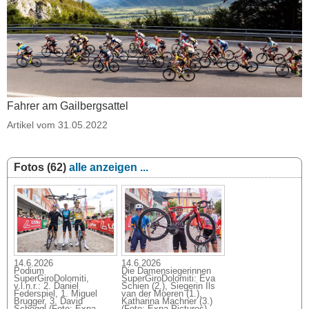
Fahrer am Gailbergsattel
Artikel vom 31.05.2022
Fotos (62)
alle anzeigen ...
14.6.2026
14.6.2026
Podium
Die Damensiegerinnen
SuperGiroDolomiti,
SuperGiroDolomiti: Eva
v.l.n.r.: 2. Daniel
Schien (2.), Siegerin Ils
Federspiel, 1. Miguel
van der Moeren (1.),
Brugger, 3. David
Katharina Machner (3.)
Schöggl (Foto: Expa
(Foto: Expa Pictures)