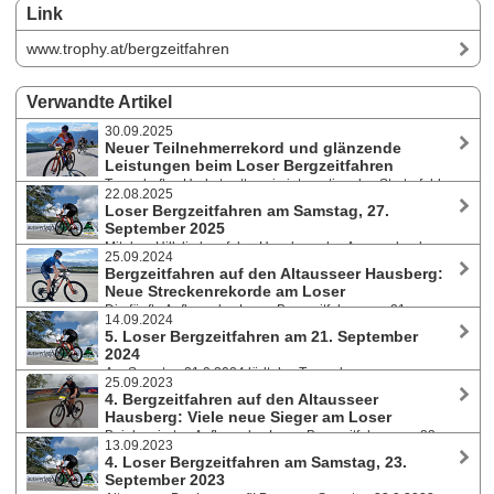
Link
www.trophy.at/bergzeitfahren
Verwandte Artikel
30.09.2025
Neuer Teilnehmerrekord und glänzende
Leistungen beim Loser Bergzeitfahren
Traumhaftes Herbstwetter, ein internationales Starterfeld
22.08.2025
und neue Rekorde - die sechste Auflage des Bergzeitfahrens auf den
Loser Bergzeitfahren am Samstag, 27.
Altausseer Hausberg am 27. September 2025 bot Radsport auf
September 2025
höchstem Niveau.
Mit dem Hillclimb auf den Hausberg des Ausseerlandes
25.09.2024
über 9 Kilometer mit eigener Wertung für Rennräder und Mountainbikes
Bergzeitfahren auf den Altausseer Hausberg:
bereiten die Organisatoren der Salzkammergut-Trophy die nächste
Neue Streckenrekorde am Loser
Veranstaltung vor. Die Spendenaktion für DEBRA Austria und die
Die fünfte Auflage des Loser Bergzeitfahren am 21.
Schmetterlingskinder bei der Trophy war ein großartiger Erfolg.
14.09.2024
September 2024 stand im Zeichen drei neuer Streckenrekorde. Die
5. Loser Bergzeitfahren am 21. September
Schnellsten waren Julia Jedelhauser und Manuel Pliem mit dem
2024
Rennrad, sowie Rosemarie Pötzelsberger und Philipp Bachl mit dem
Am Samstag 21.9.2024 lädt das Team der
Mountainbike.
25.09.2023
Salzkammergut-Trophy wieder zum Hillclimb auf den Hausberg des
4. Bergzeitfahren auf den Altausseer
Ausseerlandes. Auf 9 Kilometern werden 750 Höhenmeter
Hausberg: Viele neue Sieger am Loser
überwunden. Eigene Wertung für Rennräder und Mountainbikes.
Bei der vierten Auflage des Loser Bergzeitfahren am 23.
13.09.2023
September 2023 standen viele neue Sieger am Podest. Irina Krenn aus
4. Loser Bergzeitfahren am Samstag, 23.
dem Goiserer Tal konnte ihren Sieg aus dem Vorjahr in der MTB-
September 2023
Wertung aber wiederholen. Manuel Pliem siegte auf dem Rennrad mit