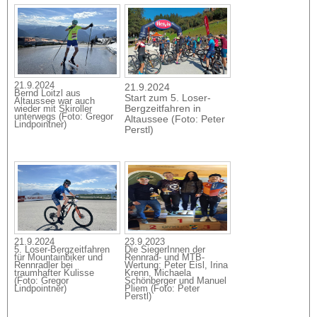
21.9.2024
21.9.2024
Bernd Loitzl aus
Start zum 5. Loser-
Altaussee war auch
Bergzeitfahren in
wieder mit Skiroller
unterwegs (Foto: Gregor
Altaussee (Foto: Peter
Lindpointner)
Perstl)
21.9.2024
23.9.2023
5. Loser-Bergzeitfahren
Die SiegerInnen der
für Mountainbiker und
Rennrad- und MTB-
Rennradler bei
Wertung: Peter Eisl, Irina
traumhafter Kulisse
Krenn, Michaela
(Foto: Gregor
Schönberger und Manuel
Lindpointner)
Pliem (Foto: Peter
Perstl)