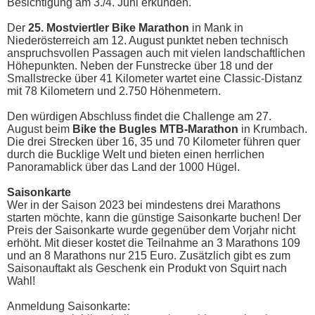
Besichtigung am 3./4. Juni erkunden.
Der
25. Mostviertler Bike Marathon
in Mank in
Niederösterreich am 12. August punktet neben technisch
anspruchsvollen Passagen auch mit vielen landschaftlichen
Höhepunkten. Neben der Funstrecke über 18 und der
Smallstrecke über 41 Kilometer wartet eine Classic-Distanz
mit 78 Kilometern und 2.750 Höhenmetern.
Den würdigen Abschluss findet die Challenge am 27.
August beim
Bike the Bugles MTB-Marathon
in Krumbach.
Die drei Strecken über 16, 35 und 70 Kilometer führen quer
durch die Bucklige Welt und bieten einen herrlichen
Panoramablick über das Land der 1000 Hügel.
Saisonkarte
Wer in der Saison 2023 bei mindestens drei Marathons
starten möchte, kann die günstige Saisonkarte buchen! Der
Preis der Saisonkarte wurde gegenüber dem Vorjahr nicht
erhöht. Mit dieser kostet die Teilnahme an 3 Marathons 109
und an 8 Marathons nur 215 Euro. Zusätzlich gibt es zum
Saisonauftakt als Geschenk ein Produkt von Squirt nach
Wahl!
Anmeldung Saisonkarte: