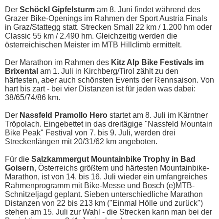
Der
Schöckl Gipfelsturm
am 8. Juni findet während des
Grazer Bike-Openings im Rahmen der Sport Austria Finals
in Graz/Stattegg statt. Strecken Small 22 km / 1.200 hm oder
Classic 55 km / 2.490 hm. Gleichzeitig werden die
österreichischen Meister im MTB Hillclimb ermittelt.
Der Marathon im Rahmen des
Kitz Alp Bike Festivals im
Brixental
am 1. Juli in Kirchberg/Tirol zählt zu den
härtesten, aber auch schönsten Events der Rennsaison. Von
hart bis zart - bei vier Distanzen ist für jeden was dabei:
38/65/74/86 km.
Der
Nassfeld Pramollo Hero
startet am 8. Juli im Kärntner
Tröpolach. Eingebettet in das dreitägige "Nassfeld Mountain
Bike Peak" Festival von 7. bis 9. Juli, werden drei
Streckenlängen mit 20/31/62 km angeboten.
Für die
Salzkammergut Mountainbike Trophy in Bad
Goisern
, Österreichs größtem und härtesten Mountainbike-
Marathon, ist von 14. bis 16. Juli wieder ein umfangreiches
Rahmenprogramm mit Bike-Messe und Bosch (e)MTB-
Schnitzeljagd geplant. Sieben unterschiedliche Marathon
Distanzen von 22 bis 213 km ("Einmal Hölle und zurück")
stehen am 15. Juli zur Wahl - die Strecken kann man bei der