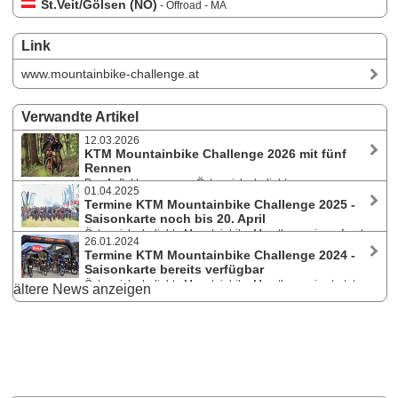
St.Veit/Gölsen (NÖ)
- Offroad - MA
Link
www.mountainbike-challenge.at
Verwandte Artikel
12.03.2026
KTM Mountainbike Challenge 2026 mit fünf
Rennen
Das Auftaktrennen von Österreichs beliebter
01.04.2025
Mountainbike-Marathonserie startet am 19. April 2026 in St. Veit an der
Termine KTM Mountainbike Challenge 2025 -
Gölsen im niederösterreichischen Alpenvorland. Saisonkarte für 3, 4
Saisonkarte noch bis 20. April
oder 5 Marathons. Auch die Termine der Junior Challenge stehen fest.
Österreichs beliebte Mountainbike-Marathonserie umfasst
26.01.2024
heuer fünf Rennen. Saisonauftakt in St. Veit an der Gölsen im
Termine KTM Mountainbike Challenge 2024 -
niederösterreichischen Alpenvorland am 27. April 2025. Auch die
Saisonkarte bereits verfügbar
Termine der Junior Challenge stehen fest.
Österreichs beliebte Mountainbike-Marathonserie startet
ältere News anzeigen
am 28. April in St. Veit an der Gölsen im niederösterreichischen
Alpenvorland. Das Finale steigt am 25. August beim Bike the Bugles
MTB-Marathon in Krumbach. Auch die Termine der Junior Challenge
stehen fest.