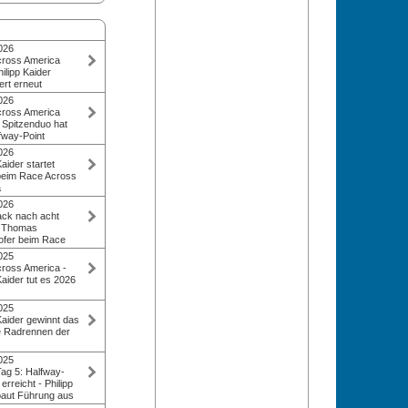
026
ross America
ilipp Kaider
ert erneut
erösterreicher
026
ilometer lange
ross America
 Stunden und 58
 Spitzenduo hat
 Mal in Folge.
fway-Point
13. Solosieg eines
026
härtesten
pp Kaider liegt
Kaider startet
 Update 28.6.:
Hälfte des Rennens
beim Race Across
inisht als
ng in Führung und
a
s im US-
: Ab 16. Juni 2026
026
. Dahinter folgt
erteidiger zum
ck nach acht
Comeback Thomas
gendäre RAAM, das
: Thomas
te Österreicher in
nnen der Welt. Mit
fer beim Race
euer
025
möchte Kaider
racyclist, der
ross America -
l Spaß haben wie
n Unfall mit
Kaider tut es 2026
wird am 16. Juni
Radrennen der
hische
025
en mit dem Ziel, es
t abermals beim
Kaider gewinnt das
fahren. 4.933 km
 der Welt die
e Radrennen der
r durch die
r von der West-
iff. Devise des
er triumphiert
025
el erneut
erica mit einer
g 5: Halfway-
m Sieg im Juni
nd feiert damit
 erreicht - Philipp
 die USA in 8
ischen RAAM-
baut Führung aus
nd 32 Minuten.
ufmann bewies
auch Lukas