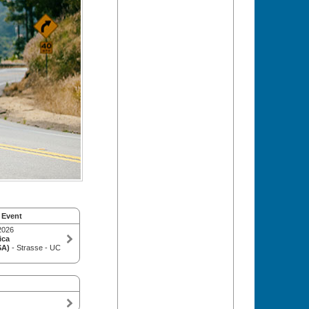
 Event
2026
ica
SA)
- Strasse - UC