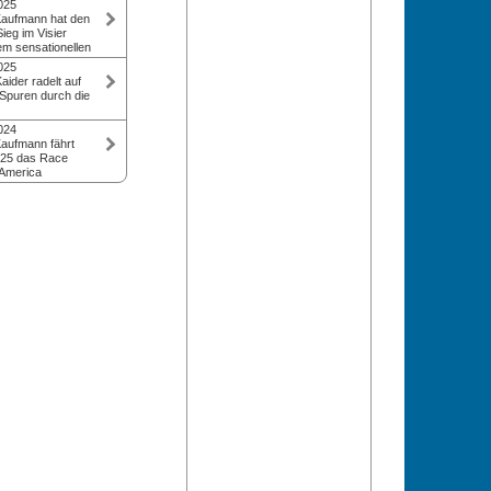
025
al und finisht in
Matzler haben die
aufmann hat den
. Kurt Matzler in
ross America
eg im Visier
m Ziel.
hrt trotz eines
m sensationellen
im Monsunregen
einer Race Across
025
 Meilen Vorsprung
Vorjahr bestreitet
Kaider radelt auf
. 200 Meilen auf
er auch heuer im
Spuren durch die
tuell mit dem
m Ultra-Cycling.
r's neck kämpft.
n der Ostküste der
rtet der
25 Special um
024
 nach 4.900
n sein bisher
aufmann fährt
en auf dem
 Beim Race Across
25 das Race
. Erfolgreiche
den zweimaligen
America
im letzten Rennen
-Weltmeister und
t ihn gepackt:
Österreich
uer bei seiner
en Kontinent zu
l Zweiter, wird
 und Ziele des
rteste Radrennen
ines Teams im
estreiten! Mit
 weiterer
 4.900 Kilometer
rund 50.000