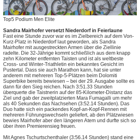
Top5 Podium Men Elite
Sandra Mairhofer versetzt Niederdorf in Feierlaune
Fast eine Stunde zuvor war es im Zielbereich auf dem Von-
Kurz-Platz in Niederdorf laut geworden, als Sandra
Mairhofer mit ausgestreckten Armen über die Ziellinie
radelte. Die 32-Jährige kommt schließlich aus dem knapp
zehn Kilometer entfernten Taisten und ist als weltbeste
Cross- und Winter-Triathletin ein bekanntes Gesicht im
Pustertal. Dass sie auch Marathon kann, hat sie unter
anderem mit mehreren Top-5-Plätzen beim Dolomiti
Superbike bereits bewiesen – bei der 29. Ausgabe sollte es
dann für den Sieg reichen. Nach 3:51.33 Stunden
überquerte die Taistnerin auf der 85-Kilometer-Distanz das
Ziel und gab der zweitplatzierten Mara Fumagalli um mehr
als 40 Sekunden das Nachsehen (3:52.14 Stunden). Das
Duo hatte sich ein packendes Kopf-an-Kopf-Rennen mit
mehreren Führungswechseln geliefert, ab den Plätzwiesen
bewies Mairhofer aber den längeren Atem und durfte sich so
über ihren Premierensieg freuen.
Mit Agnes Tschurtschenthaler (3:56.14 Stunden) stand eine