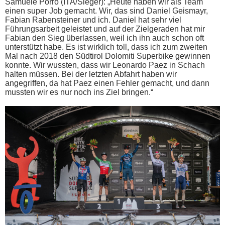
Samuele Porro (ITA/Sieger): „Heute haben wir als Team
einen super Job gemacht. Wir, das sind Daniel Geismayr,
Fabian Rabensteiner und ich. Daniel hat sehr viel
Führungsarbeit geleistet und auf der Zielgeraden hat mir
Fabian den Sieg überlassen, weil ich ihn auch schon oft
unterstützt habe. Es ist wirklich toll, dass ich zum zweiten
Mal nach 2018 den Südtirol Dolomiti Superbike gewinnen
konnte. Wir wussten, dass wir Leonardo Paez in Schach
halten müssen. Bei der letzten Abfahrt haben wir
angegriffen, da hat Paez einen Fehler gemacht, und dann
mussten wir es nur noch ins Ziel bringen.“