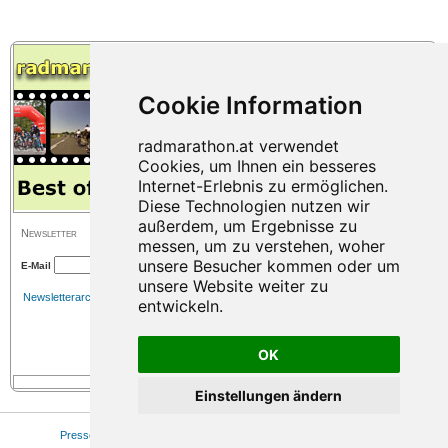
Newsletter
E-Mail
Newsletterarchiv
OK
Einstellungen ändern
Presse
|
Sitemap
|
Impressum
|
Datenschutz
|
Cookie Einstellungen
© 2026 www.radmarathon.at