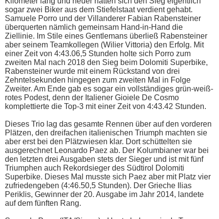
Kilometer lang und heuer hätten sich den Sieg eigentlich
sogar zwei Biker aus dem Stiefelstaat verdient gehabt.
Samuele Porro und der Villanderer Fabian Rabensteiner
überquerten nämlich gemeinsam Hand-in-Hand die
Ziellinie. Im Stile eines Gentlemans überließ Rabensteiner
aber seinem Teamkollegen (Wilier Vittoria) den Erfolg. Mit
einer Zeit von 4:43.06,5 Stunden holte sich Porro zum
zweiten Mal nach 2018 den Sieg beim Dolomiti Superbike,
Rabensteiner wurde mit einem Rückstand von drei
Zehntelsekunden hingegen zum zweiten Mal in Folge
Zweiter. Am Ende gab es sogar ein vollständiges grün-weiß-
rotes Podest, denn der Italiener Gioiele De Cosmo
komplettierte die Top-3 mit einer Zeit von 4:43.42 Stunden.
Dieses Trio lag das gesamte Rennen über auf den vorderen
Plätzen, den dreifachen italienischen Triumph machten sie
aber erst bei den Plätzwiesen klar. Dort schüttelten sie
ausgerechnet Leonardo Paez ab. Der Kolumbianer war bei
den letzten drei Ausgaben stets der Sieger und ist mit fünf
Triumphen auch Rekordsieger des Südtirol Dolomiti
Superbike. Dieses Mal musste sich Paez aber mit Platz vier
zufriedengeben (4:46.50,5 Stunden). Der Grieche Ilias
Periklis, Gewinner der 20. Ausgabe im Jahr 2014, landete
auf dem fünften Rang.