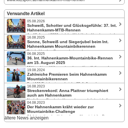
Verwandte Artikel
05.08.2026
Schweiß, Schotter und Glücksgefühle: 37. Int.
Hahnenkamm-MTB-Rennen
Am 15. August 2026 wird der Kitzbüheler Hausberg wieder
16.08.2025
zur Bühne eines echten Mountainbike-Klassikers: 9 Kilometer, 940
Sonne, Schweiß und Siegerjubel beim Int.
Höhenmeter und jede Menge Herzklopfen für alle, die sich lieber „up“-
Hahnenkamm Mountainbikerennen
strampeln als downhillen. Anmeldung läuft noch bis 13. August.
Bei strahlendem Sonnenschein und warmen
06.08.2025
Temperaturen kämpften sich 80 Teilnehmer:innen bei der 36. Auflage
36. Int. Hahnenkamm-Mountainbike-Rennen
des Bergrennens am 15. August 2025 in Kitzbühel hinauf zur
am 15. August 2025
Bergstation Walde. Jakob Reiter und Julia Sörgel waren die
Mit knackigen Höhenmetern, legendärer Kulisse und
Tagesschnellsten.
19.08.2024
mitreißender Stimmung verspricht das Traditionsrennen auf den
Zahlreiche Premieren beim Hahnenkamm
Kitzbüheler Hausberg auch in diesem Jahr ein echtes Highlight im
Mountainbikerennen
Radrennkalender zu werden. Die Anmeldung ist noch geöffnet.
Fast 100 Finisher:innen bei der 35. Auflage des
16.08.2023
Bergrennens in Kitzbühel. Bei heißen Temperaturen gab es am 15.
Streckenrekord: Anna Plattner triumphiert
August 2024 heiße Kämpfe. Daniel Eichmair kürte sich erstmals zum
auch am Hahnenkamm
Hahnenkamm-Triumphator, Julia Sörgel kehrte auf das oberste
Nach ihrem Sieg beim Hornradrennen krönte sich die
Siegertreppchen zurück.
04.08.2023
Tirolerin beim Hahnenkamm-Mountainbikerennen am 15. August 2023
Der Hahnenkamm kräht wieder zur
mit einer Fabelzeit auch zur Tiroler Hillclimb-Meisterin. Bei den Herren
Mountainbike-Challenge
siegte bereits zum vierten Mal der „(Ost-)Tiroler Finne“ Toni Tähti.
34. Internationales Hahnenkamm Mountainbike-Rennen
ältere News anzeigen
am 15. August 2023. Der veranstaltende Sportverein Kitzsport lädt auch
heuer wieder zum sportlichen Kräftemessen auf Kitzbühels