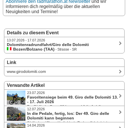
Abonniere den radmarathon.at Newsletter
und wir
informieren dich regelmäßig über die aktuellen
Neuigkeiten und Termine!
Details zu diesem Event
13.07.2026 - 17.07.2026
Dolomitenradrundfahrt/Giro delle Dolomiti
Bozen/Bolzano (TAA)
- Strasse - SR
Link
www.girodolomiti.com
Verwandte Artikel
23.07.2026
Favoritensiege beim 49. Giro delle Dolomiti 13.
- 17. Juli 2026
Der Südtiroler Georg Widmann und Julia Jedelhauser aus
12.07.2026
Deutschland siegten an allen fünf Tagen der Etappenfahrt und somit
In die Pedale, fertig, los: Der 49. Giro delle
auch souverän in der Gesamtwertung. Robert Dreu aus Baden war auf
Dolomiti kann beginnen
den Panoramastraßen der Dolomiten mit dabei und schildert uns seine
Südtirols größte und beliebteste Radrundfahrt steigt von
Eindrücke.
14.04.2026
13. bis 17. Juli 2026. Auf fünf Etappen an fünf Tagen werden die