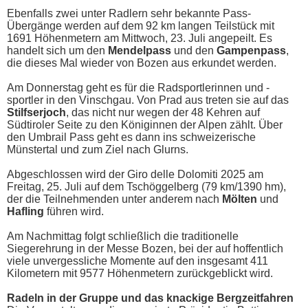
Ebenfalls zwei unter Radlern sehr bekannte Pass-
Übergänge werden auf dem 92 km langen Teilstück mit
1691 Höhenmetern am Mittwoch, 23. Juli angepeilt. Es
handelt sich um den
Mendelpass
und den
Gampenpass
,
die dieses Mal wieder von Bozen aus erkundet werden.
Am Donnerstag geht es für die Radsportlerinnen und -
sportler in den Vinschgau. Von Prad aus treten sie auf das
Stilfserjoch
, das nicht nur wegen der 48 Kehren auf
Südtiroler Seite zu den Königinnen der Alpen zählt. Über
den Umbrail Pass geht es dann ins schweizerische
Münstertal und zum Ziel nach Glurns.
Abgeschlossen wird der Giro delle Dolomiti 2025 am
Freitag, 25. Juli auf dem Tschöggelberg (79 km/1390 hm),
der die Teilnehmenden unter anderem nach
Mölten
und
Hafling
führen wird.
Am Nachmittag folgt schließlich die traditionelle
Siegerehrung in der Messe Bozen, bei der auf hoffentlich
viele unvergessliche Momente auf den insgesamt 411
Kilometern mit 9577 Höhenmetern zurückgeblickt wird.
Radeln in der Gruppe und das knackige Bergzeitfahren