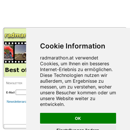
Ausgabe des Etappenrennens spannende Abenteuer in den Dolomiten.
Gäste, Begleiter:innen sowie alle Interessierte können sich bei zwei
side events, dem Giro Guest und der Premiere des E-MTB Giro delle
Dolomiti, unterhalten.
Newsletter
E-Mail
Newsletterarchiv
OK