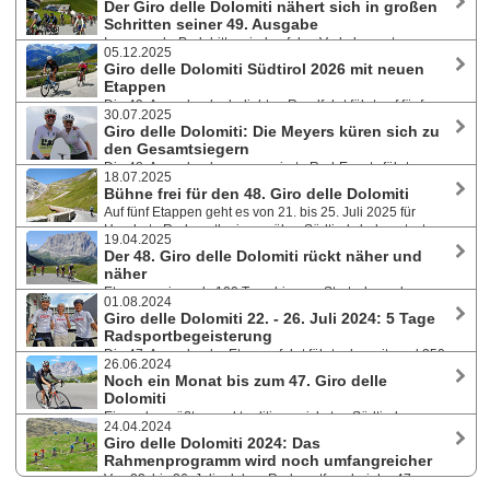
Der Giro delle Dolomiti nähert sich in großen
malerischen Pässe und Berge der Dolomiten erkundet. Täglich gibt es
Schritten seiner 49. Ausgabe
ein zeitgestopptes Bergzeitfahren. Anmeldungen - auch für einzelne
Immer mehr Pedalritter sind auf den Verkehrsrouten
Etappen - sind weiterhin möglich.
05.12.2025
Südtirols unterwegs, genießen die steigenden Temperaturen und die
Giro delle Dolomiti Südtirol 2026 mit neuen
angenehme Sonne. In weniger als 100 Tagen, und zwar vom 13. bis 17.
Etappen
Juli 2026, steigt wieder die beliebte Radrundfahrt durch die Dolomiten.
Die 49. Ausgabe der beliebten Rundfahrt führt auf fünf
Günstige Teilnahmegebühr bis 19. April.
30.07.2025
Teilstücken zum einen in neue Ortschaften und Gebiete, zum anderen
Giro delle Dolomiti: Die Meyers küren sich zu
findet sie vom 13. bis 17. Juli 2026 eine Woche früher statt. Die
den Gesamtsiegern
Einschreibungen sind bereits geöffnet, für radmarathon.at Besucher
Die 48. Ausgabe des renommierte Rad-Events führte von
gibt es wieder einen PromoCode mit -10% auf die Teilnahmegebühr!
18.07.2025
21. bis 25. Juli 2025 rund 400 Teilnehmer:innen in fünf Etappen durch
Bühne frei für den 48. Giro delle Dolomiti
Südtirol. Doppelsieg in der Gesamtwertung für das deutsche Ehepaar
Auf fünf Etappen geht es von 21. bis 25. Juli 2025 für
Michael und Janine Meyer aus Köln.
Hunderte Radsportler:innen über Südtirols bekannteste
19.04.2025
Straßen und Pässe, darunter zum 200. Jubiläum auf das Stilfser Joch.
Der 48. Giro delle Dolomiti rückt näher und
Auch Janine Meyer - zweimalige Siegerin des Ötztaler Radmarathons -
näher
ist mit dabei. Anmeldungen auch während der Giro-Woche noch
Etwas weniger als 100 Tage bis zum Startschuss der
möglich.
01.08.2024
beliebten Radrundfahrt von 21. bis 25. Juli 2025 durch Südtirols
Giro delle Dolomiti 22. - 26. Juli 2024: 5 Tage
phantastische Bergwelt - die Vorbereitungen laufen auf Hochtouren.
Radsportbegeisterung
Highlights Sellaronda und Stilfserjoch. Nenngeldsprung am 22. April.
Die 47. Ausgabe der Etappenfahrt führte das mit rund 350
10% Rabatt für radmarathon.at Besucher!
26.06.2024
Teilnehmer:innen international besetzte Peleton durch Südtirol, mit
Noch ein Monat bis zum 47. Giro delle
Abstechern in das Trentino und Veneto. Die Gesamtwertung holten sich
Dolomiti
die Deutsche Julia Jedelhauser mit ihrem 3. Sieg und Mauricio Cuartas
Eines der größten und traditionsreichsten Südtiroler
aus Kolumbien. Natur, Geschichte, Handwerk und Kulinarik beim Giro
24.04.2024
Radsportevents bietet von 22. bis 26. Juli 2024 fünf Etappen, einen Mix
Guest.
Giro delle Dolomiti 2024: Das
aus Unterhaltung und Wettkampf, den Giro Guest und ein
Rahmenprogramm wird noch umfangreicher
multikulturelles Teilnehmerfeld. Für radmarathon.at Besucher -10% bei
Von 22. bis 26. Juli erleben Radsportfans bei der 47.
Anmeldung mit Gutscheincode!