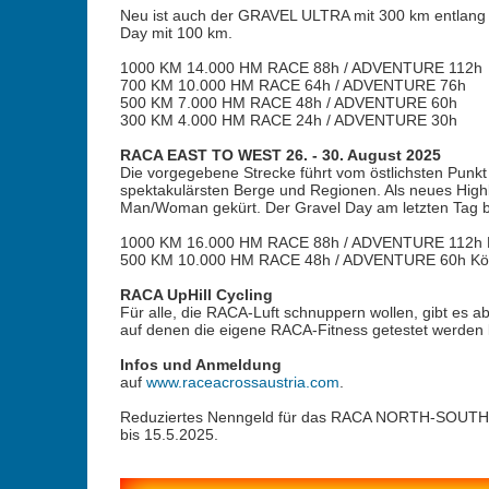
Neu ist auch der GRAVEL ULTRA mit 300 km entlang 
Day mit 100 km.
1000 KM 14.000 HM RACE 88h / ADVENTURE 112h
700 KM 10.000 HM RACE 64h / ADVENTURE 76h
500 KM 7.000 HM RACE 48h / ADVENTURE 60h
300 KM 4.000 HM RACE 24h / ADVENTURE 30h
RACA EAST TO WEST 26. - 30. August 2025
Die vorgegebene Strecke führt vom östlichsten Punkt 
spektakulärsten Berge und Regionen. Als neues Highli
Man/Woman gekürt. Der Gravel Day am letzten Tag bi
1000 KM 16.000 HM RACE 88h / ADVENTURE 112h Ni
500 KM 10.000 HM RACE 48h / ADVENTURE 60h Köt
RACA UpHill Cycling
Für alle, die RACA-Luft schnuppern wollen, gibt es a
auf denen die eigene RACA-Fitness getestet werden 
Infos und Anmeldung
auf
www.raceacrossaustria.com
.
Reduziertes Nenngeld für das RACA NORTH-SOUTH 
bis 15.5.2025.