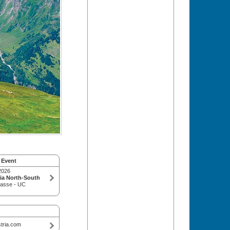
 Event
2026
ia North-South
rasse - UC
tria.com