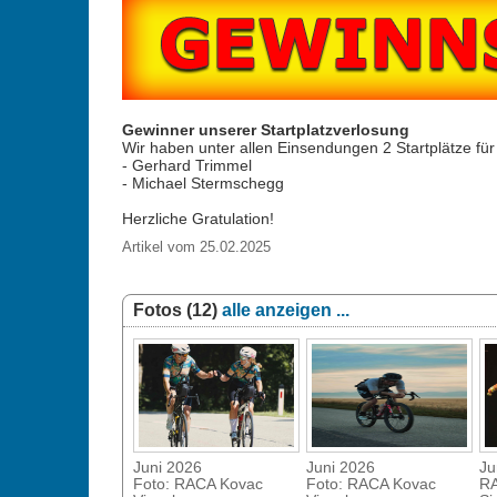
Gewinner unserer Startplatzverlosung
Wir haben unter allen Einsendungen 2 Startplätze für
- Gerhard Trimmel
- Michael Stermschegg
Herzliche Gratulation!
Artikel vom 25.02.2025
Fotos (12)
alle anzeigen ...
Juni 2026
Juni 2026
Ju
Foto: RACA Kovac
Foto: RACA Kovac
RA