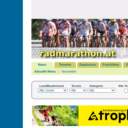
News
Termine
Ergebnisse
Foto/Video
D
Aktuelle News
Newsletter
Land/Bundesland
Terrain
Kategorie
Alte T