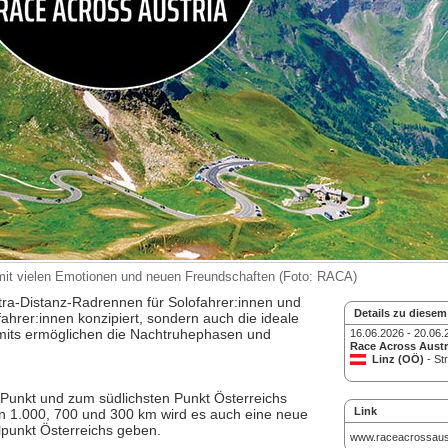
 mit vielen Emotionen und neuen Freundschaften (Foto: RACA)
Ultra-Distanz-Radrennen für Solofahrer:innen und
Details zu diesem
ahrer:innen konzipiert, sondern auch die ideale
limits ermöglichen die Nachtruhephasen und
16.06.2026 - 20.06.
Race Across Austr
Linz (OÖ)
- St
Punkt und zum südlichsten Punkt Österreichs
Link
n 1.000, 700 und 300 km wird es auch eine neue
punkt Österreichs geben.
www.raceacrossaus