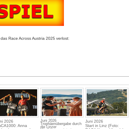
sowie mit zwei Grav
verlosen 3 Startplät
RACA North-South vo
August!
 das Race Across Austria 2025 verlost:
Juni 2026
ni 2026
Juni 2026
Trophäenübergabe durch
CA1000: Anna
Start in Linz (Foto:
die Linzer