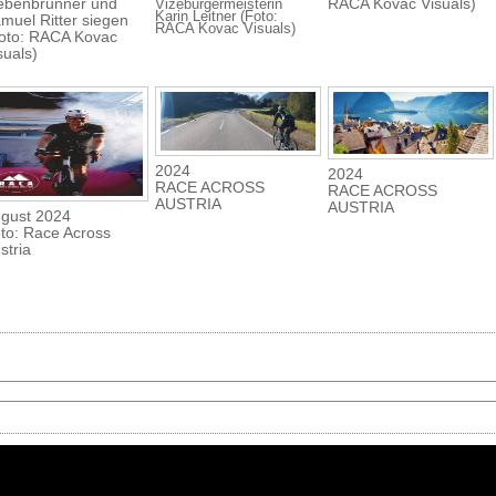
ebenbrunner und
RACA Kovac Visuals)
Vizebürgermeisterin
Karin Leitner (Foto:
muel Ritter siegen
RACA Kovac Visuals)
oto: RACA Kovac
suals)
2024
2024
RACE ACROSS
RACE ACROSS
AUSTRIA
AUSTRIA
gust 2024
to: Race Across
stria