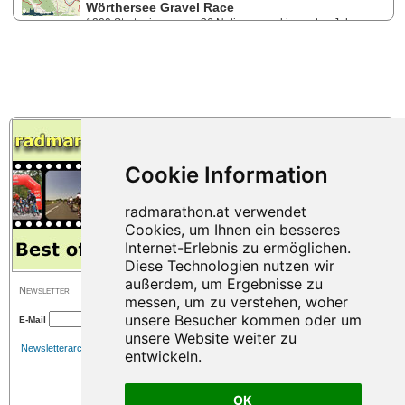
einen Heimsieg ein. 1200 Starter:innen aus 36 Nationen lieferten sich
Wörthersee Gravel Race
in Kärnten bei schönen Wetterbedingungen mitreißende Rennen.
1200 Starter:innen aus 36 Nationen und im ersten Jahr
bereits ausverkauft - das sind die Fakten zum Wörthersee Gravel Race,
das am 6. und 7. April 2024 sein Debüt in Velden am Wörthersee feiert.
Mit dabei sind Amateure und Profis - darunter Weltmeister, Paris-
Roubaix-Sieger und Tour de France-Etappensieger.
Newsletter
E-Mail
Newsletterarchiv
OK