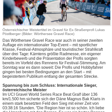
Österreichischer Meistertitel im Gravel für Ex-Straßenprofi Lukas
Pöstlberger (Bilder: Wörthersee Gravel Race)
Das Wörthersee Gravel Race war auch in seiner zweiten
Auflage ein internationaler Top-Event – mit sportlicher
Klasse, Festival-Atmosphäre und touristischer Strahlkraft
über drei Tage: Kärntens größte Radmesse, ein eigener
Kinderbewerb und die Präsentation der Profis sorgten
bereits im Vorfeld des Rennens für Festival-Stimmung. Am
Sonntag war es dann soweit: Die Profis und Hobbyfahrer
gingen bei besten Bedingungen an den Start – mit
begeistertem Publikum entlang der gesamten Strecke.
Spannung bis zum Schluss: Internationale Sieger,
österreichische Meister
Im UCI Gravel World Series Race Beat Gralf über 136
km/1.500 hm sicherte sich der Däne Magnus Bak Klaris in
einem stark besetzten Feld den Sieg mit einer Zeit von
03:38:16 Stunden. “Die Region hier ist so schön. Ich liebe