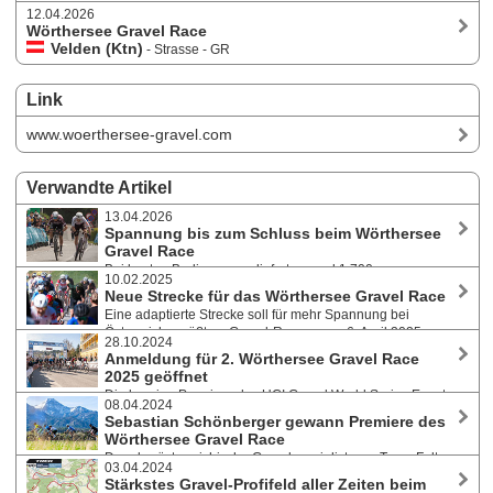
12.04.2026
Wörthersee Gravel Race
Velden (Ktn)
- Strasse - GR
Link
www.woerthersee-gravel.com
Verwandte Artikel
13.04.2026
Spannung bis zum Schluss beim Wörthersee
Gravel Race
Bei besten Bedingungen lieferten rund 1.700
10.02.2025
Teilnehmer:innen aus 40 Nationen am 12. April 2026 bei der dritten
Neue Strecke für das Wörthersee Gravel Race
Auflage des internationalen Gravel-Events in Velden am Wörthersee
Eine adaptierte Strecke soll für mehr Spannung bei
starke Leistungen ab. Festival-Atmosphäre am ganzen Wochenende
Österreichs größtem Gravel-Rennen am 6. April 2025
mit Bewerben für Ambitionierte und für Freizeitbiker.
28.10.2024
sorgen. Gravel-Profi Alban Lakata zeigt sich nach Streckentest
Anmeldung für 2. Wörthersee Gravel Race
begeistert. Ein internationales Elitefeld kündigt sich an, gleichzeitig
2025 geöffnet
findet auch die Österreichische Meisterschaft statt.
Die heurige Premiere des UCI Gravel World Series Events
08.04.2024
in Velden am Wörthersee war ein voller Erfolg und ausverkauft. Für die
Sebastian Schönberger gewann Premiere des
Neuauflage am 6. April 2025 liegen bereits 500 Anmeldungen vor.
Wörthersee Gravel Race
Sowohl Amateure als auch Profis können sich wieder für die
Der oberösterreichische Gravelspezialist vom Team Felt
Weltmeisterschaften in Frankreich qualifizieren.
03.04.2024
Felbermayr fuhr beim UCI Gravel World Series Qualifier am 7.4.2024
Stärkstes Gravel-Profifeld aller Zeiten beim