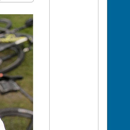
von 28. April bis
e Sport in der
ür alle Alters- und
bieten hat, wird
eos von allen
er in ein Acht-
ckt. Beim Bike-
eichs beste
in Elite und
sam mit
se aus 17 Nationen