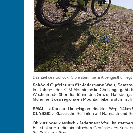
Das Ziel des Schöckl Gipfelsturm beim Alpengasthof liegt 
Schöckl Gipfelsturm für Jedermann/-frau, Samstag
Im Rahmen der KTM Mountainbike Challenge geht das 
Wochenende über die Bühne des Grazer Hausbergs Sc
Monument des regionalen Mountainbikens stürmisch
SMALL
> Kurz und knackig am direkten Weg:
14km 
CLASSIC
> Klassische Schleifen auf Rannach und S
Ob kurz oder klassisch - Jedermann/-frau ist startbe
Eintrittskarte in die himmlischen Genüsse des Kaise
Schöckl genießen!