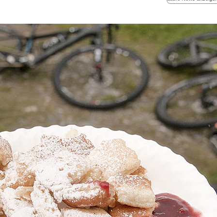
Bedingungen gab es 
was der Mountainbik
2. Mai 2023 Rennen f
Endurance Szene zu 
Rennkategorien. Vid
in Graz/Stattegg heu
Bewerben.
Tage-Programm gepa
Opening sind Österr
Mountainbiker:innen 
Nachwuchs gemein
internationaler Klas
am Start.