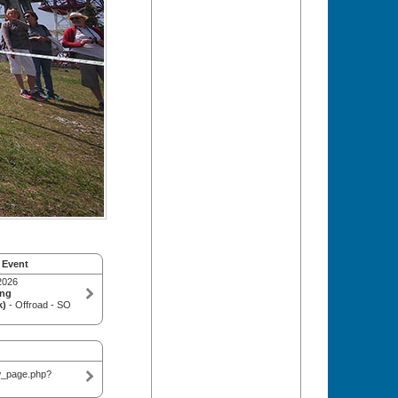
 Event
2026
ing
k)
- Offroad - SO
w_page.php?