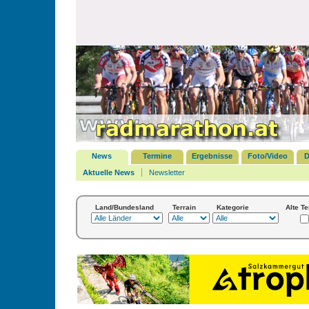
News
Termine
Ergebnisse
Foto/Video
D
Aktuelle News
Newsletter
Land/Bundesland
Terrain
Kategorie
Alte T