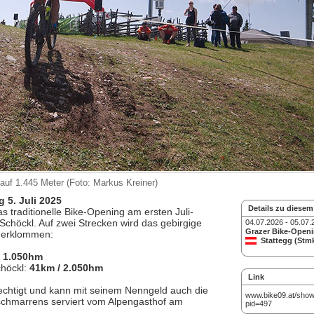
auf 1.445 Meter (Foto: Markus Kreiner)
 5. Juli 2025
Details zu diesem
traditionelle Bike-Opening am ersten Juli-
höckl. Auf zwei Strecken wird das gebirgige
04.07.2026 - 05.07.
Grazer Bike-Open
 erklommen:
Stattegg (Stm
/ 1.050hm
chöckl:
41km / 2.050hm
Link
rechtigt und kann mit seinem Nenngeld auch die
www.bike09.at/sho
rschmarrens serviert vom Alpengasthof am
pid=497