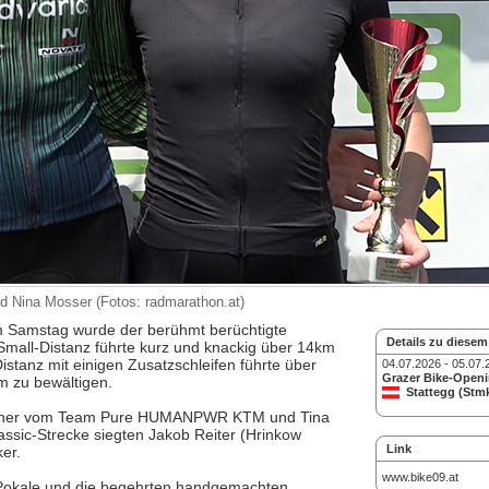
nd Nina Mosser (Fotos: radmarathon.at)
m Samstag wurde der berühmt berüchtigte
Details zu diesem
mall-Distanz führte kurz und knackig über 14km
stanz mit einigen Zusatzschleifen führte über
04.07.2026 - 05.07.
Grazer Bike-Open
m zu bewältigen.
Stattegg (Stm
imoner vom Team Pure HUMANPWR KTM und Tina
sic-Strecke siegten Jakob Reiter (Hrinkow
Link
er.
www.bike09.at
r Pokale und die begehrten handgemachten