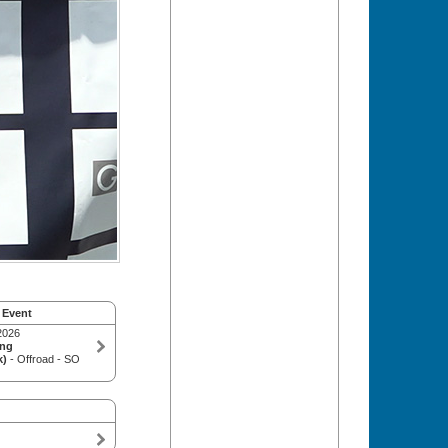
 Event
2026
ing
k)
- Offroad - SO