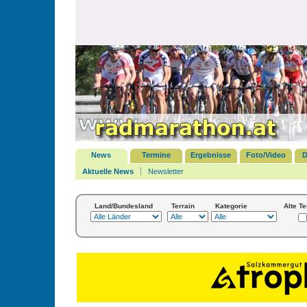
News
Termine
Ergebnisse
Foto/Video
D
Aktuelle News
Newsletter
Land/Bundesland
Terrain
Kategorie
Alte T