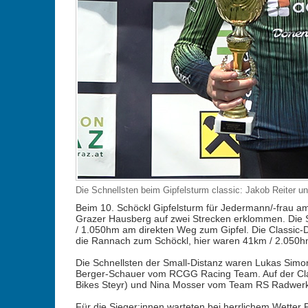
Die Schnellsten beim Gipfelsturm classic: Jakob Reiter u
Beim 10. Schöckl Gipfelsturm für Jedermann/-frau a
Grazer Hausberg auf zwei Strecken erklommen. Die S
/ 1.050hm am direkten Weg zum Gipfel. Die Classic-Di
die Rannach zum Schöckl, hier waren 41km / 2.050h
Die Schnellsten der Small-Distanz waren Lukas S
Berger-Schauer vom RCGG Racing Team. Auf der Clas
Bikes Steyr) und Nina Mosser vom Team RS Radwerk
Für die Sieger:innen warteten bei herrlichem Wette