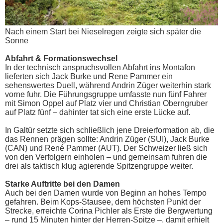
Nach einem Start bei Nieselregen zeigte sich später die
Sonne
Abfahrt & Formationswechsel
In der technisch anspruchsvollen Abfahrt ins Montafon
lieferten sich Jack Burke und Rene Pammer ein
sehenswertes Duell, während Andrin Züger weiterhin stark
vorne fuhr. Die Führungsgruppe umfasste nun fünf Fahrer
mit Simon Oppel auf Platz vier und Christian Oberngruber
auf Platz fünf – dahinter tat sich eine erste Lücke auf.
In Galtür setzte sich schließlich jene Dreierformation ab, die
das Rennen prägen sollte: Andrin Züger (SUI), Jack Burke
(CAN) und René Pammer (AUT). Der Schweizer ließ sich
von den Verfolgern einholen – und gemeinsam fuhren die
drei als taktisch klug agierende Spitzengruppe weiter.
Starke Auftritte bei den Damen
Auch bei den Damen wurde von Beginn an hohes Tempo
gefahren. Beim Kops-Stausee, dem höchsten Punkt der
Strecke, erreichte Corina Pichler als Erste die Bergwertung
– rund 15 Minuten hinter der Herren-Spitze –, damit erhielt