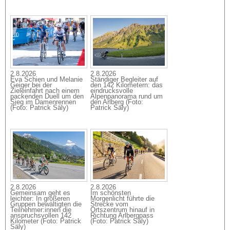
2.8.2026
2.8.2026
Eva Schien und Melanie
Ständiger Begleiter auf
Geiger bei der
den 142 Kilometern: das
Zieleinfahrt nach einem
eindrucksvolle
packenden Duell um den
Alpenpanorama rund um
Sieg im Damenrennen
den Arlberg (Foto:
(Foto: Patrick Säly)
Patrick Säly)
2.8.2026
2.8.2026
Gemeinsam geht es
Im schönsten
leichter: In größeren
Morgenlicht führte die
Gruppen bewältigten die
Strecke vom
Teilnehmer:innen die
Ortszentrum hinauf in
anspruchsvollen 142
Richtung Arlbergpass
Kilometer (Foto: Patrick
(Foto: Patrick Säly)
Säly)