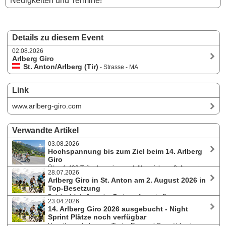
Neuigkeiten und Termine!
Details zu diesem Event
02.08.2026
Arlberg Giro
St. Anton/Arlberg (Tir)
- Strasse - MA
Link
www.arlberg-giro.com
Verwandte Artikel
03.08.2026
Hochspannung bis zum Ziel beim 14. Arlberg
Giro
Über 1.400 Teilnehmer:innen stellten sich am 2. August
28.07.2026
2026 bei hochsommerlichen Temperaturen der 142 Kilometer langen
Arlberg Giro in St. Anton am 2. August 2026 in
Strecke mit mehr als 2.400 Höhenmetern und bewältigten den
Top-Besetzung
anspruchsvollen Kurs rund um den Arlberg.
Bei der 14. Auflage des Radmarathons treffen
23.04.2026
ambitionierte Amateur:innen, erfahrene Wiederholungstäter:innen,
14. Arlberg Giro 2026 ausgebucht - Night
Newcomer und bekannte Namen der internationalen Radsportszene
Sprint Plätze noch verfügbar
aufeinander. Bereits seit Monaten vollständig ausgebucht, können sich
Hauptbewerb des zum Tiroler Rennrad Cup zählenden