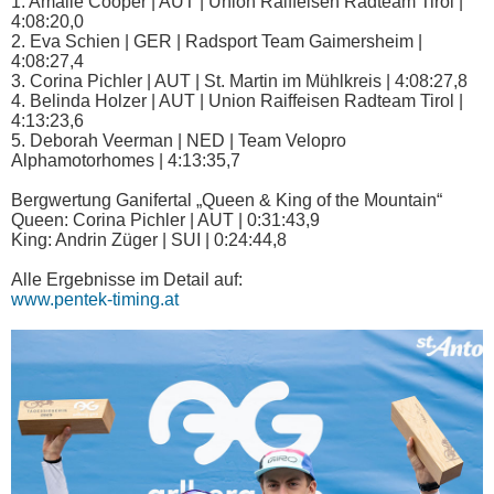
1. Amalie Cooper | AUT | Union Raiffeisen Radteam Tirol |
4:08:20,0
2. Eva Schien | GER | Radsport Team Gaimersheim |
4:08:27,4
3. Corina Pichler | AUT | St. Martin im Mühlkreis | 4:08:27,8
4. Belinda Holzer | AUT | Union Raiffeisen Radteam Tirol |
4:13:23,6
5. Deborah Veerman | NED | Team Velopro
Alphamotorhomes | 4:13:35,7
Bergwertung Ganifertal „Queen & King of the Mountain“
Queen: Corina Pichler | AUT | 0:31:43,9
King: Andrin Züger | SUI | 0:24:44,8
Alle Ergebnisse im Detail auf:
www.pentek-timing.at