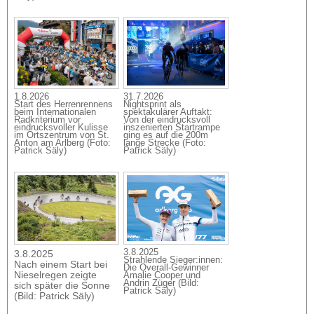
1.8.2026
31.7.2026
Start des Herrenrennens
Nightsprint als
beim Internationalen
spektakulärer Auftakt:
Radkriterium vor
Von der eindrucksvoll
eindrucksvoller Kulisse
inszenierten Startrampe
im Ortszentrum von St.
ging es auf die 200m
Anton am Arlberg (Foto:
lange Strecke (Foto:
Patrick Säly)
Patrick Säly)
3.8.2025
3.8.2025
Strahlende Sieger:innen:
Nach einem Start bei
Die Overall-Gewinner
Nieselregen zeigte
Amalie Cooper und
Andrin Züger (Bild:
sich später die Sonne
Patrick Säly)
(Bild: Patrick Säly)