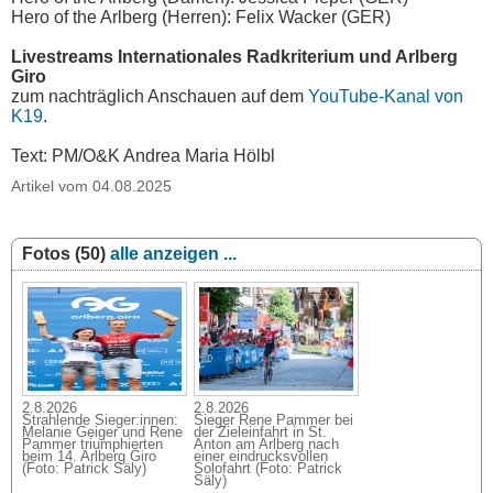
Hero of the Arlberg (Herren): Felix Wacker (GER)
Livestreams Internationales Radkriterium und Arlberg
Giro
zum nachträglich Anschauen auf dem
YouTube-Kanal von
K19
.
Text: PM/O&K Andrea Maria Hölbl
Artikel vom 04.08.2025
Fotos (50)
alle anzeigen ...
2.8.2026
2.8.2026
Strahlende Sieger:innen:
Sieger Rene Pammer bei
Melanie Geiger und Rene
der Zieleinfahrt in St.
Pammer triumphierten
Anton am Arlberg nach
beim 14. Arlberg Giro
einer eindrucksvollen
(Foto: Patrick Säly)
Solofahrt (Foto: Patrick
Säly)