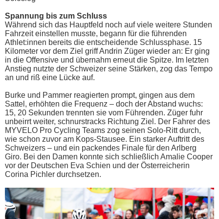
Spannung bis zum Schluss
Während sich das Hauptfeld noch auf viele weitere Stunden
Fahrzeit einstellen musste, begann für die führenden
Athlet:innen bereits die entscheidende Schlussphase. 15
Kilometer vor dem Ziel griff Andrin Züger wieder an: Er ging
in die Offensive und übernahm erneut die Spitze. Im letzten
Anstieg nutzte der Schweizer seine Stärken, zog das Tempo
an und riß eine Lücke auf.
Burke und Pammer reagierten prompt, gingen aus dem
Sattel, erhöhten die Frequenz – doch der Abstand wuchs:
15, 20 Sekunden trennten sie vom Führenden. Züger fuhr
unbeirrt weiter, schnurstracks Richtung Ziel. Der Fahrer des
MYVELO Pro Cycling Teams zog seinen Solo-Ritt durch,
wie schon zuvor am Kops-Stausee. Ein starker Auftritt des
Schweizers – und ein packendes Finale für den Arlberg
Giro. Bei den Damen konnte sich schließlich Amalie Cooper
vor der Deutschen Eva Schien und der Österreicherin
Corina Pichler durchsetzen.