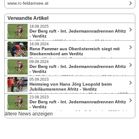
www.rc-feldamsee.at
Verwandte Artikel
18.08.2025
Der Berg ruft - Int. Jedermannradrennen Afritz
- Verditz
Am 31. August 2025 findet bereits zum 27. Mal der Int.
16.09.2024
ARBÖ Helvetia Bergpreis Afritz - Verditz statt. Dieses vom ARBÖ ASKÖ
Rene Pammer aus Oberösterreich siegt mit
Raiffeisen Radclub Feld am See veranstaltete Rennen zählt zum
Steckenrekord am Verditz
Kärnten Sport Jedermannradcup und heuer auch wieder zur Österr.
Starker Wind und kühle Temperaturen machten den
Jahreswertung für Amateure und Masters.
09.09.2024
Teilnehmer:innen bei der 26. Ausgabe des ARBÖ Helvetia Bergpreis
Der Berg ruft - Int. Jedermannradrennen Afritz
Afritz - Verditz am 15. September 2024 zu schaffen. Den Tagessieg
- Verditz
holten sich Rene Pammer mit neuem Streckenrekord und Astrid
Am 15. September 2024 findet bereits zum 26. Mal der Int.
Lamprecht.
05.09.2023
ARBÖ Helvetia Bergpreis Afritz - Verditz statt. Dieses vom ARBÖ ASKÖ
Heimsieg von Hans Jörg Leopold beim
Raiffeisen Radclub Feld am See veranstaltete Rennen zählt zum
Jubiläumsrennen Afritz - Verditz
Kärnten Sport Jedermannradcup und heuer werden auch erstmals die
Der Lokalmatador holt sich bei der 25. Ausgabe des ARBÖ
Österr. und Kärntner Bergmeisterschaften ausgetragen.
23.08.2023
Bergpreises am 3. September 2023 mit der tollen Zeit von 20:05 vor
Der Berg ruft - Int. Jedermannradrennen Afritz
Toni Tähti (FIN) und Stefan Pöll den Gesamtsieg. Schnellste Dame war
- Verditz
Pia Maria Thoma (25:35) vor Lara Maierbrugger und Astrid Lamprecht.
In kürze ist es wieder soweit! Am 3. September 2023 findet
ältere News anzeigen
bereits zum 25. Mal der Int. ARBÖ Helvetia Bergpreis Afritz - Verditz
statt. Dieses vom ARBÖ ASKÖ Raiffeisen Radclub Feld am See
veranstaltete Rennen zählt wie gewohnt zum Kärnten Sport
Jedermannradcup.