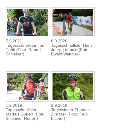
5.9.2021
6.9.2020
Tagesschnellster Toni
Tagesschnellster Hans
Thäti (Foto: Robert
Joerg Leopold (Foto:
Schleiner)
Ewald Wandler)
1.9.2019
2.9.2018
Tagesschnellster
Tagessieger Thomas
Markus Gubert (Foto:
Zirnitzer (Foto: Felix
Schleiner Robert)
Leitner)