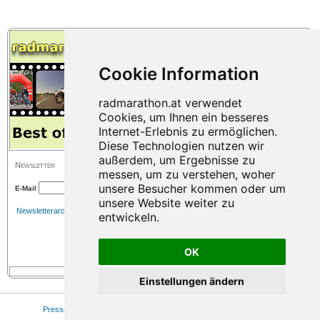
Newsletter
E-Mail
Newsletterarchiv
OK
Einstellungen ändern
Presse
|
Sitemap
|
Impressum
|
Datenschutz
|
Cookie Einstellungen
© 2026 www.radmarathon.at