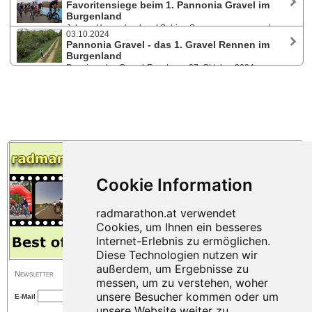
Favoritensiege beim 1. Pannonia Gravel im
Truppenübungsplatz Bruckneudorf wartet eine spektakuläre Strecke mit
Burgenland
vielen Höhenmetern im Herzen des Burgenlands - erstmals sind auch
Johnny Hoogerland und Sabine Sommer gewannen das
alle E-Biker eingeladen. Wir verlosen 5 Startplätze!
03.10.2024
erste Gravel-Rennen im Burgenland. Knapp 300 Starter:innen nahmen
Pannonia Gravel - das 1. Gravel Rennen im
am 27. Oktober 2024 das Abenteuer im normalerweise gesperrten
Burgenland
Truppenübungsplatz des Bundesheeres rund um Winden am See in
Premiere des Gravel-Events am 27. Oktober 2024.
Angriff.
Einzigartige Strecken durch das normalerweise gesperrte Bundesheer-
Truppenübungsgelände. Kombiwertung mit dem 33. Neusiedler See
RM 2025. Gravel-Amateurweltmeister Johnny Hoogerland und weitere
Promis am Start. Wir haben 5 Startplätze für eine Gratis-Teilnahme
verlost!
Newsletter
E-Mail