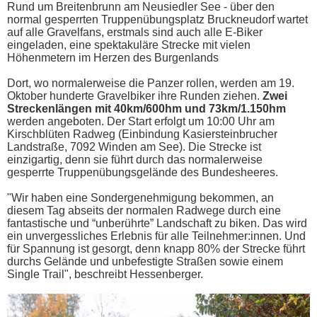
Rund um Breitenbrunn am Neusiedler See - über den
normal gesperrten Truppenübungsplatz Bruckneudorf wartet
auf alle Gravelfans, erstmals sind auch alle E-Biker
eingeladen, eine spektakuläre Strecke mit vielen
Höhenmetern im Herzen des Burgenlands
Dort, wo normalerweise die Panzer rollen, werden am 19.
Oktober hunderte Gravelbiker ihre Runden ziehen.
Zwei
Streckenlängen mit 40km/600hm und 73km/1.150hm
werden angeboten. Der Start erfolgt um 10:00 Uhr am
Kirschblüten Radweg (Einbindung Kasiersteinbrucher
Landstraße, 7092 Winden am See). Die Strecke ist
einzigartig, denn sie führt durch das normalerweise
gesperrte Truppenübungsgelände des Bundesheeres.
"Wir haben eine Sondergenehmigung bekommen, an
diesem Tag abseits der normalen Radwege durch eine
fantastische und “unberührte” Landschaft zu biken. Das wird
ein unvergessliches Erlebnis für alle Teilnehmer:innen. Und
für Spannung ist gesorgt, denn knapp 80% der Strecke führt
durchs Gelände und unbefestigte Straßen sowie einem
Single Trail", beschreibt Hessenberger.