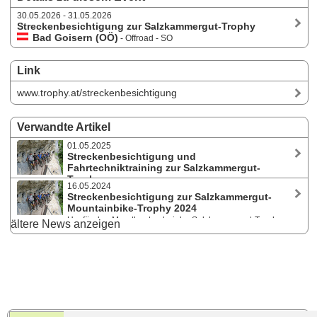
30.05.2026 - 31.05.2026
Streckenbesichtigung zur Salzkammergut-Trophy
Bad Goisern (OÖ)
- Offroad - SO
Link
www.trophy.at/streckenbesichtigung
Verwandte Artikel
01.05.2025
Streckenbesichtigung und
Fahrtechniktraining zur Salzkammergut-
Trophy
16.05.2024
Um für den Marathontag bei der Salzkammergut-Trophy die „Ideallinie“
Streckenbesichtigung zur Salzkammergut-
zu finden, gibt es am 24. und 25. Mai 2025 wieder eine
Mountainbike-Trophy 2024
Streckenbesichtigung. Am 23. Mai kann man beim Fahrtechniktraining
Um für den Marathontag bei der Salzkammergut-Trophy
ältere News anzeigen
mit Andreas Polz seine Technik verbessern.
die "Ideallinie" zu finden, gibt es heuer am 1. und 2. Juni wieder eine
Streckenbesichtigung. Am 31. Mai kann man beim Fahrtechniktraining
mit Andreas Polz seine Technik verbessern.