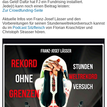
das Geld! Dafür hat FJ ein Fundrising installiert.
Jede(r) kann noch einen Beitrag leisten:
Zur Crowdfunding-Seite
Aktuelle Infos von Franz-Josef Lässer und den
Vorbereitungen für seinen Stundenweltrekordversuch kannst
du im
Podcast Sitzfleisch
von Florian Kraschitzer und
Christoph Strasser hören.