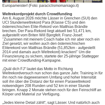
Europameister! (Foto: paraciclismomaniago.it)
Weltrekordprojekt durch Crowdfunding
Am 6. August 2026 möchte Lässer in Grenchen (SUI) den
UCI Stundenweltrekord Para (Klasse C5) und den
österreichischen Elite-Rekord von Matthias Brändle
brechen. Der Para-Rekord liegt aktuell bei 51,471 km,
aufgestellt vom Briten Will Bjergfelt. Franz-Josef:
"Zusammen mit meinem Coach habe ich mir aber noch ein
Ziel gesetzt, wir wollen auch den österreichischen
Eliterekord von Matthias Brändle (51,852km - aufgestellt
2014 und damals auch Weltrekord) knacken!" Um die
Finanzierung zu sichern, startete der 25-jährige Stattegger
mit einer Crowdfunding-Kampagne.
„Quäl dich FJ“ lautet das Motto in Richtung
Weltrekordversuch nun schon das ganze Jahr. Training in für
ihn noch nie dagewesenem Umfang und hoher Intensität
soll ihn über die Distanz der für einen Paraweltrekord
notwendigen 208 Runden und 52 km in einer Stunde
bringen. Knapp 2 Monate stehen noch für den Feinschliff an
Körper und Material zur Verfügung.
„Jedes kleine Detail zählt“, sagt Lässer. Und natürlich auch