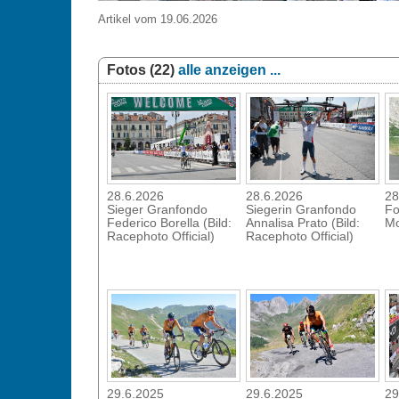
Artikel vom 19.06.2026
Fotos (22)
alle anzeigen ...
28.6.2026
28.6.2026
28
Sieger Granfondo
Siegerin Granfondo
Fo
Federico Borella (Bild:
Annalisa Prato (Bild:
M
Racephoto Official)
Racephoto Official)
29.6.2025
29.6.2025
29