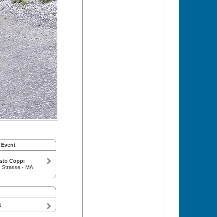
 Event
sto Coppi
 Strasse - MA
t