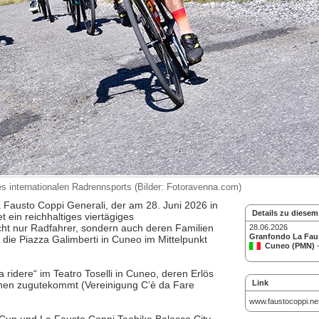
 internationalen Radrennsports (Bilder: Fotoravenna.com)
 Fausto Coppi Generali, der am 28. Juni 2026 in
Details zu diesem
t ein reichhaltiges viertägiges
t nur Radfahrer, sondern auch deren Familien
28.06.2026
Granfondo La Fau
i die Piazza Galimberti in Cuneo im Mittelpunkt
Cuneo (PMN)
-
idere“ im Teatro Toselli in Cuneo, deren Erlös
Link
chen zugutekommt (Vereinigung C’è da Fare
www.faustocoppi.ne