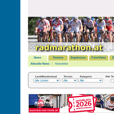
News
Termine
Ergebnisse
Foto/Video
D
Aktuelle News
Newsletter
Land/Bundesland
Terrain
Kategorie
Alte T