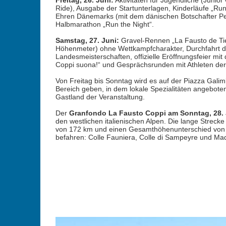
Freitag, 26. Juni:
Aktivitäten für Jugendliche (Junio
Ride), Ausgabe der Startunterlagen, Kinderläufe „Run
Ehren Dänemarks (mit dem dänischen Botschafter Pe
Halbmarathon „Run the Night“.
Samstag, 27. Juni:
Gravel-Rennen „La Fausto de Tie
Höhenmeter) ohne Wettkampfcharakter, Durchfahrt der
Landesmeisterschaften, offizielle Eröffnungsfeier m
Coppi suona!“ und Gesprächsrunden mit Athleten der
Von Freitag bis Sonntag wird es auf der Piazza Gali
Bereich geben, in dem lokale Spezialitäten angebote
Gastland der Veranstaltung.
Der
Granfondo La Fausto Coppi am Sonntag, 28. 
den westlichen italienischen Alpen. Die lange Strec
von 172 km und einen Gesamthöhenunterschied von 
befahren: Colle Fauniera, Colle di Sampeyre und Mad