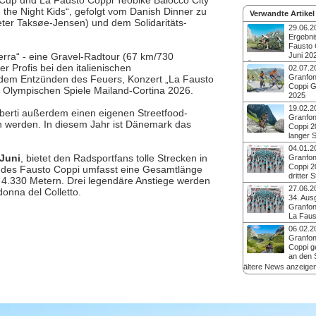
r Cup und La Fausto Coppi Teobike Balocco City
 the Night Kids“, gefolgt vom Danish Dinner zu
Verwandte Artikel
ter Taksøe-Jensen) und dem Solidaritäts-
29.06.2
Ergebni
Fausto 
rra“ - eine Gravel-Radtour (67 km/730
Juni 20
Über 2.200 Athlet:in
 Profis bei den italienischen
02.07.2
der 37. Ausgabe de
Granfon
it dem Entzünden des Feuers, Konzert „La Fausto
Granfondoklassiker
Coppi Ge
 Olympischen Spiele Mailand-Cortina 2026.
(Piemont, Italien) au
2025
Federico Borella and
Bei der 36. Ausgabe
19.02.2
gewannen auf der L
mberti außerdem einen eigenen Streetfood-
Granfondoklassiker
Granfon
172 km / 4.300 hm.
n werden. In diesem Jahr ist Dänemark das
insgesamt über 2.50
Coppi 2
aus 42 verschieden
langer 
eingegangen. Über 2
Die 36. Ausgabe de
04.01.2
starteten in Cuneo (P
Granfondo startet a
Juni
, bietet den Radsportfans tolle Strecken in
Granfon
auf die drei Strecken
29. Juni 2025, in Cu
Coppi 2
ke des Fausto Coppi umfasst eine Gesamtlänge
Heuer wird die Gra
dritter 
4.330 Metern. Drei legendäre Anstiege werden
noch spektakulärer, 
Die 35. Ausgabe de
27.06.2
onna del Colletto.
wieder über den Anst
Radmarathonklassik
34. Aus
di Sampeyre (2.284
(Piemont) am Sonnta
Granfon
bietet neben den beid
La Faus
Distanzen die Fauni
Mattio
06.02.2
nicht-kompetitive St
Am 25. Juni 2023 st
Granfon
Jänner gilt noch die
(Piemont, Italien) 2.
Coppi g
Startgebühr.
aus 24 verschieden
an den S
zwei anspruchsvoll
Die 34. Ausgabe de
ältere News anzeige
177 Kilometer und 
Radmarathonklassik
bzw. 111 Kilometer 
(Piemont) am Sonnta
Höhenmeter.
bietet wieder zwei 
Granfondo mit 177 K
4.125 Höhenmetern