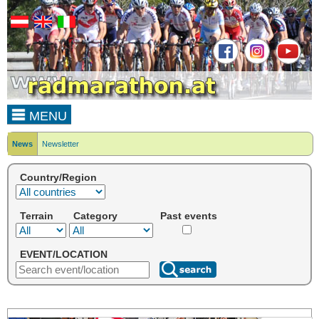
MENU
News
Newsletter
Country/Region
Terrain
Category
Past events
EVENT/LOCATION