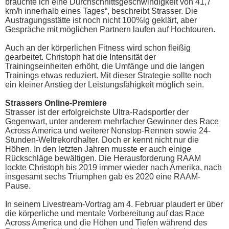
bräuchte ich eine Durchschnittsgeschwindigkeit von 41,7
km/h innerhalb eines Tages“, beschreibt Strasser. Die
Austragungsstätte ist noch nicht 100%ig geklärt, aber
Gespräche mit möglichen Partnern laufen auf Hochtouren.
Auch an der körperlichen Fitness wird schon fleißig
gearbeitet. Christoph hat die Intensität der
Trainingseinheiten erhöht, die Umfänge und die langen
Trainings etwas reduziert. Mit dieser Strategie sollte noch
ein kleiner Anstieg der Leistungsfähigkeit möglich sein.
Strassers Online-Premiere
Strasser ist der erfolgreichste Ultra-Radsportler der
Gegenwart, unter anderem mehrfacher Gewinner des Race
Across America und weiterer Nonstop-Rennen sowie 24-
Stunden-Weltrekordhalter. Doch er kennt nicht nur die
Höhen. In den letzten Jahren musste er auch einige
Rückschläge bewältigen. Die Herausforderung RAAM
lockte Christoph bis 2019 immer wieder nach Amerika, nach
insgesamt sechs Triumphen gab es 2020 eine RAAM-
Pause.
In seinem Livestream-Vortrag am 4. Februar plaudert er über
die körperliche und mentale Vorbereitung auf das Race
Across America und die Höhen und Tiefen während des