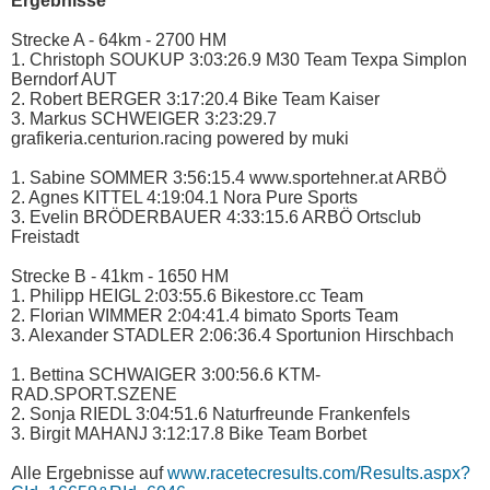
Ergebnisse
Strecke A - 64km - 2700 HM
1. Christoph SOUKUP 3:03:26.9 M30 Team Texpa Simplon
Berndorf AUT
2. Robert BERGER 3:17:20.4 Bike Team Kaiser
3. Markus SCHWEIGER 3:23:29.7
grafikeria.centurion.racing powered by muki
1. Sabine SOMMER 3:56:15.4 www.sportehner.at ARBÖ
2. Agnes KITTEL 4:19:04.1 Nora Pure Sports
3. Evelin BRÖDERBAUER 4:33:15.6 ARBÖ Ortsclub
Freistadt
Strecke B - 41km - 1650 HM
1. Philipp HEIGL 2:03:55.6 Bikestore.cc Team
2. Florian WIMMER 2:04:41.4 bimato Sports Team
3. Alexander STADLER 2:06:36.4 Sportunion Hirschbach
1. Bettina SCHWAIGER 3:00:56.6 KTM-
RAD.SPORT.SZENE
2. Sonja RIEDL 3:04:51.6 Naturfreunde Frankenfels
3. Birgit MAHANJ 3:12:17.8 Bike Team Borbet
Alle Ergebnisse auf
www.racetecresults.com/Results.aspx?