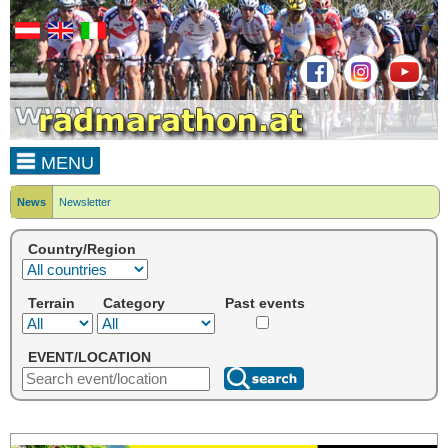
MENU
News
Newsletter
Country/Region
Terrain
Category
Past events
EVENT/LOCATION