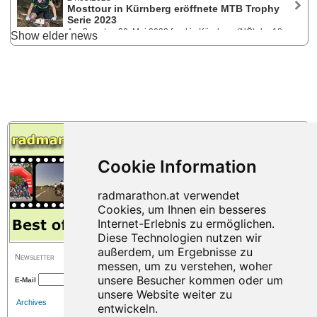
ist am 24. Mai 2025 bei der Mosttour im niederösterreichischen
Mosttour in Kürnberg eröffnete MTB Trophy
Kürnberg. Die Saisonkarte für alle Events ist noch bis 8. Mai verfügbar.
Serie 2023
Am Samstag 20. Mai 2023 fand in Kürnberg (NÖ) der 18.
Show elder news
Mosttour MTB-Marathon statt. Die MountainbikerInnen konnten aus drei
Distanzen wählen. Rennbericht von Lukas Kaufmann, der auf der
Extremstrecke den 3. Platz belegte.
Newsletter
E-Mail
Archives