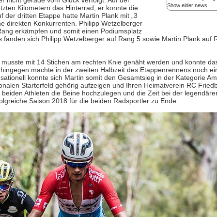
r nicht gerade vom Glück verfolgt. Auf der
Das von 5. bis 11.
Show elder news
tzten Kilometern das Hinterrad, er konnte die
vorgesehene Mounta
der dritten Etappe hatte Martin Plank mit „3
Etappenrennen mus
ne direkten Konkurrenten. Philipp Wetzelberger
geringer Teilnehmer
werden. Stattdessen
. Rang erkämpfen und somit einen Podiumsplatz
Datum die „Croc Ou
s fanden sich Philipp Wetzelberger auf Rang 5 sowie Martin Plank auf
Tour“ auf der gleic
Rennmodus statt. A
bis zum 20. Septemb
z, musste mit 14 Stichen am rechten Knie genäht werden und konnte d
k hingegen machte in der zweiten Halbzeit des Etappenrennens noch ei
sationell konnte sich Martin somit den Gesamtsieg in der Kategorie A
tionalen Starterfeld gehörig aufzeigen und Ihren Heimatverein RC Fried
e beiden Athleten die Beine hochzulegen und die Zeit bei der legendär
olgreiche Saison 2018 für die beiden Radsportler zu Ende.