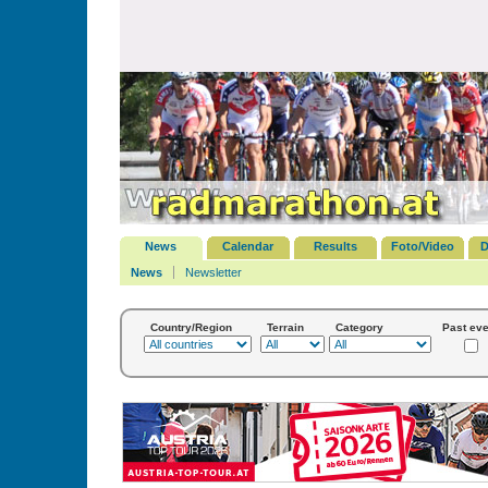
News
Calendar
Results
Foto/Video
D
News
Newsletter
Country/Region
Terrain
Category
Past eve