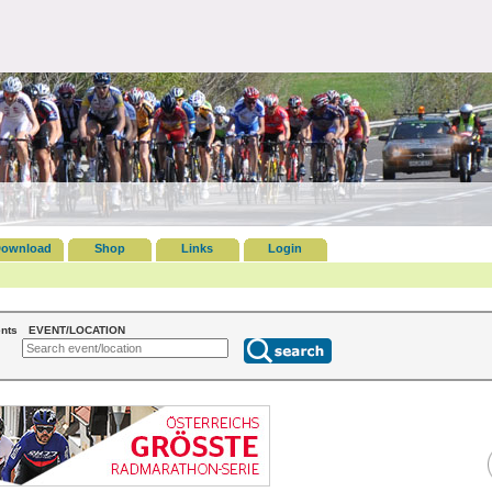
ownload
Shop
Links
Login
nts
EVENT/LOCATION