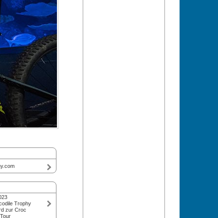
hy.com
023
codile Trophy
rd zur Croc
 Tour