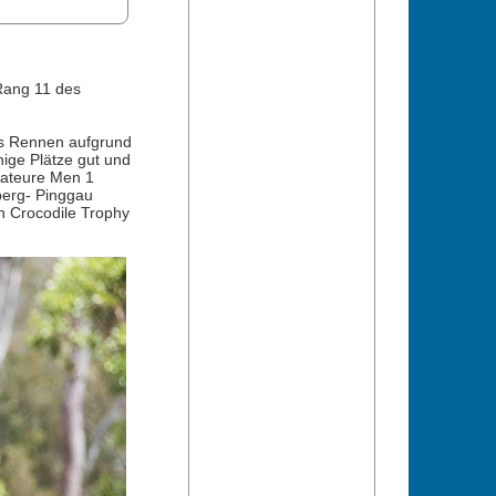
 November 2023
inbike
ste wegen zu
anzahl abgesagt
 findet am selben
tback Cycling
 Rang 11 des
hen Strecke ohne
nmeldungen sind
er möglich.
as Rennen aufgrund
nige Plätze gut und
mateure Men 1
berg- Pinggau
en Crocodile Trophy