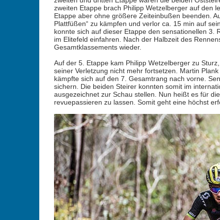
zweiten und dritten Etappe waren die beiden Oststeire
zweiten Etappe brach Philipp Wetzelberger auf den le
Etappe aber ohne größere Zeiteinbußen beenden. Auf 
Plattfüßen“ zu kämpfen und verlor ca. 15 min auf sei
konnte sich auf dieser Etappe den sensationellen 3
im Elitefeld einfahren. Nach der Halbzeit des Rennen
Gesamtklassements wieder.
Auf der 5. Etappe kam Philipp Wetzelberger zu Stur
seiner Verletzung nicht mehr fortsetzen. Martin Plan
kämpfte sich auf den 7. Gesamtrang nach vorne. Sen
sichern. Die beiden Steirer konnten somit im interna
ausgezeichnet zur Schau stellen. Nun heißt es für di
revuepassieren zu lassen. Somit geht eine höchst erf