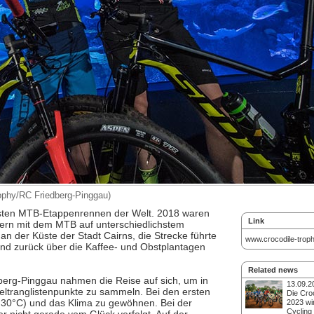
rophy/RC Friedberg-Pinggau)
testen MTB-Etappenrennen der Welt. 2018 waren
Link
rn mit dem MTB auf unterschiedlichstem
an der Küste der Stadt Cairns, die Strecke führte
www.crocodile-trop
nd zurück über die Kaffee- und Obstplantagen
Related news
berg-Pinggau nahmen die Reise auf sich, um in
13.09.2
eltranglistenpunkte zu sammeln. Bei den ersten
Die Cro
r 30°C) und das Klima zu gewöhnen. Bei der
2023 wi
Cycling