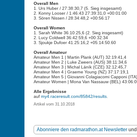
Overall Men
1. Urs Huber / 27:38:30,7 (5. Sieg insgesamt)
2. Konny Looser / 1:46:43 27:39:31,0 +00:01:00
3. Sören Nissen / 28:34:48,2 +00:56:17
Overall Women
1. Sarah White 36:10:25,6 (2. Sieg insgesamt)
2. Lucy Coldwell 36:42:59,6 +00:32:34
3. Sjoukje Dufoer 41:25:16,2 +05:14:50.60
Overall Amateur
Amateur Men 1 | Martin Plank (AUT) 32:19:41,4
Amateur Men 2 | Luke Zweers (AUS) 38:11:34,6
Amateur Men 3 | Michal Láník (CZE) 32:12:45,7
Amateur Men 4 | Graeme Young (NZ) 37:17:19,1
Amateur Men 5 | Giovanni Colagiacomi Capponi (ITA)
Amateur Women | Mona Van Nassauw (BEL) 43:06:0
Alle Ergebnisse
auf
my4.raceresult.com/85842/results
.
Artikel vom 31.10.2018
Abonniere den radmarathon.at Newsletter
und 