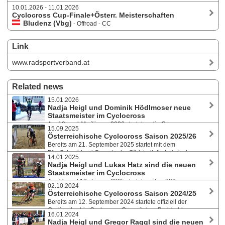
10.01.2026 - 11.01.2026
Cyclocross Cup-Finale+Österr. Meisterschaften
Bludenz (Vbg)
- Offroad - CC
Link
www.radsportverband.at
Related news
15.01.2026
Nadja Heigl und Dominik Hödlmoser neue
Staatsmeister im Cyclocross
Am 10. und 11. Jänner 2026 starteten die Cross-
15.09.2025
Athlet:innen bei winterlichen Bedingungen in Bludenz/Vorarlberg beim
Österreichische Cyclocross Saison 2025/26
Finale des Cycling Austria Cyclocross Cup 2025/26 und bei den
Bereits am 21. September 2025 startet mit dem
österreichischen Querfeldein-Meisterschaften in spannende Rennen.
BikeSchneiderei Cross in der Südstadt die heimische
14.01.2025
Querfeldein-Saison und damit offiziell der diesjährige Cycling Austria
Nadja Heigl und Lukas Hatz sind die neuen
Cyclocross Cup. Am Programm stehen insgesamt 17 Rennen und im
Staatsmeister im Cyclocross
Jänner 2026 die Österreichischen Staatsmeisterschaften.
Am 11. und 12. Jänner 2025 starteten über 200
02.10.2024
Athlet:innen in Maria Enzersdorf/Südstadt beim Finale des Cycling
Österreichische Cyclocross Saison 2024/25
Austria Cyclocross Cup und bei den österreichischen Querfeldein-
Bereits am 12. September 2024 startete offiziell der
Meisterschaften in spannende Rennen. Mit Bildergalerien.
Cycling Austria Cyclocross Cup mit dem Bad Ischler
16.01.2024
Radquerfeldein. Am Programm der heimischen Querfeldein-Saison
Nadja Heigl und Gregor Raggl sind die neuen