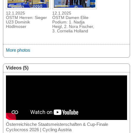
12.1.2025
12.1.2025
ÖSTM Herren: Sieger
ÖSTM Damen Elite
U23 Dominik
Podium: 1. Nadja
Hödlmoser
Heigl, 2. Nora Fischer,
3. Cornelia Holland
More photos
Videos (5)
Österreichische Staatsmeisterschaften & Cup-Finale
Cyclocross 2026 | Cycling Austria