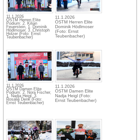
11.1.2026
11.1.2026
ÖSTM Herren Elite
ÖSTM Herren Elite
Podium: 2. Kilian
Dominik Hödlmoser
Feuerstein, 1. Dominik
Hödlmoser, 3. Christoph
(Foto: Ernst
Holzer (Foto: Ernst
Teubenbacher)
Teubenbacher)
11.1.2026
11.1.2026
ÖSTM Damen Elite
ÖSTM Damen Elite
Podium: 2. Nora Fischer,
Nadja Heigl (Foto:
1. Nadja Heigl, 3.
Rosalie Denk (Foto:
Ernst Teubenbacher)
Ernst Teubenbacher)