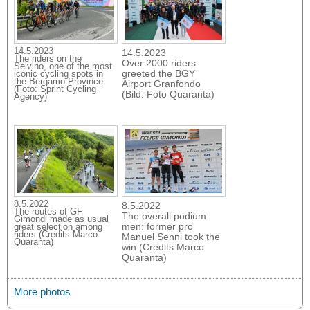
14.5.2023
14.5.2023
The riders on the
Over 2000 riders
Selvino, one of the most
greeted the BGY
iconic cycling spots in
the Bergamo Province
Airport Granfondo
(Foto: Sprint Cycling
(Bild: Foto Quaranta)
Agency)
8.5.2022
8.5.2022
The routes of GF
The overall podium
Gimondi made as usual
men: former pro
great selection among
riders (Credits Marco
Manuel Senni took the
Quaranta)
win (Credits Marco
Quaranta)
More photos