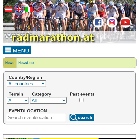
MENU
News
Newsletter
Country/Region
Terrain
Category
Past events
EVENT/LOCATION