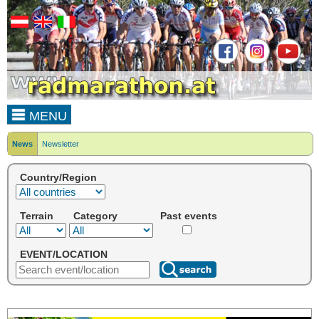
MENU
News
Newsletter
Country/Region
Terrain
Category
Past events
EVENT/LOCATION