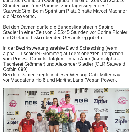
kürte sich Christian Oberngruber mit einer Zeit von 2:33:26
Stunden vor Rene Pammer zum Tagessieger des 1.
SauwaldGiro. Beim Sprint um Platz 3 hatte Marcel Machner
die Nase vorne.
Bei den Damen durfte die Bundesligafahrerin Sabine
Stadler in einer Zeit von 2:55:45 Stunden vor Corina Pichler
und Stefanie Lisko über den Gesamtsieg jubeln.
In der Bezirkswertung strahlte David Schasching (team
alpha – Tischlerei Grömmer) auf dem obersten Treppchen
vom Podest. Dahinter folgten Florian Auer (team alpha –
Tischlerei Grömmer) und Alexander Stadler (CLR Sauwald
Cofain 699).
Bei den Damen siegte in dieser Wertung Gabi Mittermayr
vor Magdalena Hoiß und Martina Lang (Vegan Power).