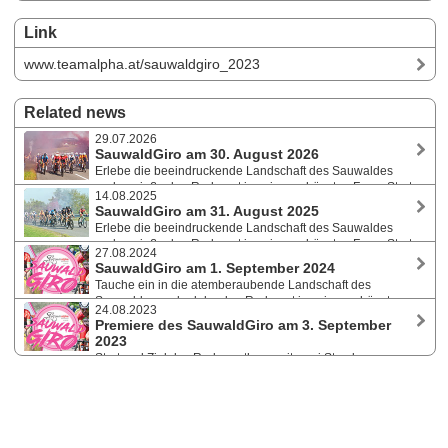
Link
www.teamalpha.at/sauwaldgiro_2023
Related news
29.07.2026
SauwaldGiro am 30. August 2026
Erlebe die beeindruckende Landschaft des Sauwaldes
und genieße den Radsport in seiner schönsten Form. Start
14.08.2025
und Ziel des Radmarathons befinden sich in St. Roman bei Schärding
SauwaldGiro am 31. August 2025
im oberösterreichischen Innviertel. Anmeldungen sind noch möglich.
Erlebe die beeindruckende Landschaft des Sauwaldes
und genieße den Radsport in seiner schönsten Form. Start
27.08.2024
und Ziel des Radmarathons befinden sich in St. Roman bei Schärding
SauwaldGiro am 1. September 2024
im oberösterreichischen Innviertel. Anmeldungen sind noch bis 28.
Tauche ein in die atemberaubende Landschaft des
August möglich.
Sauwaldes und erlebe den Radsport in seiner schönsten
24.08.2023
Form. Start und Ziel des Radmarathons befinden sich in St. Roman bei
Premiere des SauwaldGiro am 3. September
Schärding im oberösterreichischen Innviertel. Anmeldungen sind noch
2023
bis 30. August möglich.
Start und Ziel des Radmarathons mit zwei Strecken
befinden sich in St. Roman bei Schärding im oberösterreichischen
Innviertel. Anmeldungen sind online noch bis 31. August möglich,
Nachnennungen am Rennwochenende vor Ort.