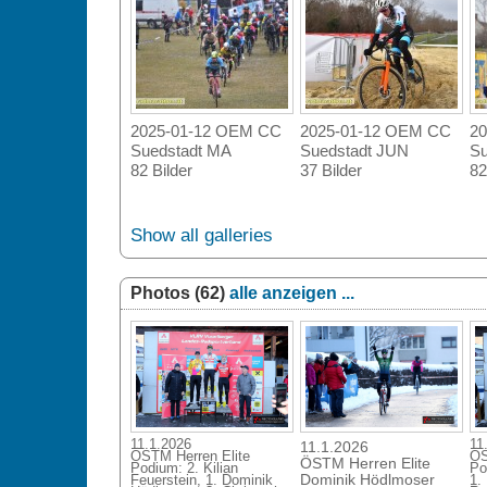
2025-01-12 OEM CC
2025-01-12 OEM CC
20
Suedstadt MA
Suedstadt JUN
Su
82 Bilder
37 Bilder
82
Show all galleries
Photos (62)
alle anzeigen ...
11.1.2026
11
11.1.2026
ÖSTM Herren Elite
ÖS
ÖSTM Herren Elite
Podium: 2. Kilian
Po
Dominik Hödlmoser
Feuerstein, 1. Dominik
1.