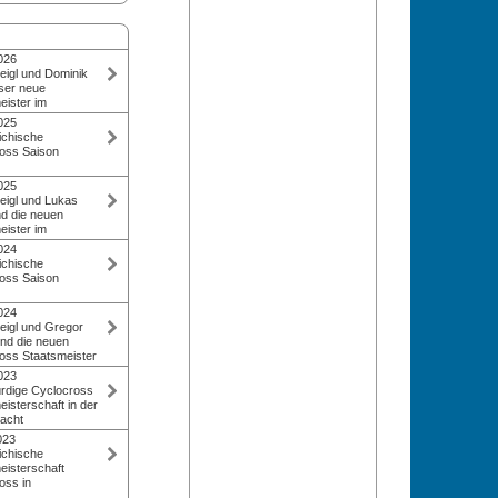
026
eigl und Dominik
ser neue
eister im
025
er 2026 starteten
ichische
en bei winterlichen
oss Saison
enz/Vorarlberg
ing Austria
ember 2025 startet
025
5/26 und bei den
erei Cross in der
eigl und Lukas
erfeldein-
che Querfeldein-
nd die neuen
 spannende
ziell der
eister im
Austria Cyclocross
024
stehen insgesamt
er 2025 starteten
ichische
änner 2026 die
n in Maria
oss Saison
 beim Finale des
en.
locross Cup und
tember 2024
024
chen Querfeldein-
 Cycling Austria
eigl und Gregor
 spannende
 dem Bad Ischler
ind die neuen
lerien.
 Programm der
oss Staatsmeister
dein-Saison stehen
 kämpften knapp
023
n, nächster
 den
dige Cyclocross
am 5. Oktober
erfeldein-
isterschaft in der
Maria Enzersdorf
acht
 Raggl sicherte
023
ot bei den Herren,
ltnissen mit
ichische
dja Heigl war bei
ungen durch
eisterschaft
 schlagen.
und Kälte sorgte
oss in
ner 2023, ein