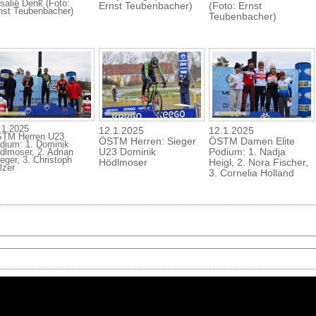
salie Denk (Foto:
Ernst Teubenbacher)
(Foto: Ernst
nst Teubenbacher)
Teubenbacher)
.1.2025
12.1.2025
12.1.2025
TM Herren U23
ÖSTM Herren: Sieger
ÖSTM Damen Elite
dium: 1. Dominik
U23 Dominik
Podium: 1. Nadja
dlmoser, 2. Adrian
ieger, 3. Christoph
Hödlmoser
Heigl, 2. Nora Fischer,
lzer
3. Cornelia Holland