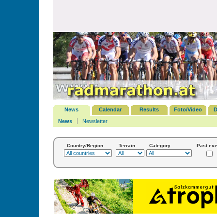
News
Calendar
Results
Foto/Video
D
News
Newsletter
Country/Region
Terrain
Category
Past eve