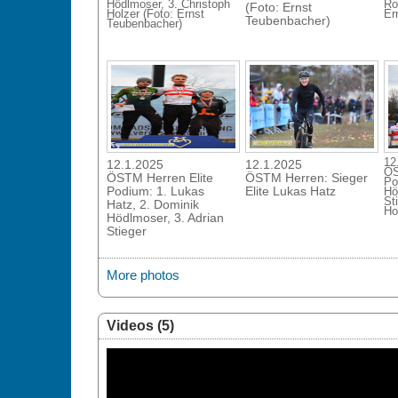
Hödlmoser, 3. Christoph
Ro
(Foto: Ernst
Holzer (Foto: Ernst
Er
Teubenbacher)
Teubenbacher)
12
12.1.2025
12.1.2025
ÖS
ÖSTM Herren Elite
ÖSTM Herren: Sieger
Po
Podium: 1. Lukas
Elite Lukas Hatz
Hö
St
Hatz, 2. Dominik
Ho
Hödlmoser, 3. Adrian
Stieger
More photos
Videos (5)