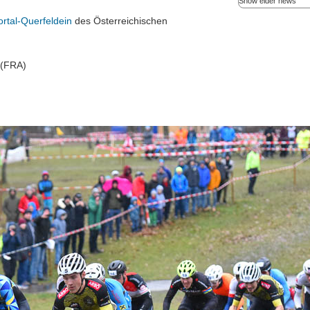
Show elder news
Rekordteilnehmerfel
„One Hour In Hell“
spannende Bewerbe
Seeschlacht Cross 
rtal-Querfeldein
des Österreichischen
Titelverteidiger Nad
Bikestore.cc am Son
Federspiel triumphie
2023. Die Rad Querf
Hauptrennen starte
(Damen Elite) bzw. 
Elite). Am Start auch
 (FRA)
Titelverteidiger Nad
Federspiel.