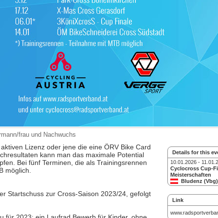
dermann/frau und Nachwuchs
r aktiven Lizenz oder jene die eine ÖRV Bike Card
Details for this ev
ichresultaten kann man das maximale Potential
en. Bei fünf Terminen, die als Trainingsrennen
10.01.2026 - 11.01.
Cyclocross Cup-Fi
TB möglich.
Meisterschaften
Bludenz (Vbg)
er Startschuss zur Cross-Saison 2023/24, gefolgt
Link
www.radsportverban
 für 2023: ein Laufrad Bewerb für Kinder, ohne