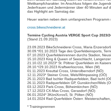
Wettkampfcharakter. Im Anschluss folgen die Jugend
Jederfrauen und Jedermänner über 40 Minuten auf de
das Highlight am Samstag dar.
Heuer warten neben dem umfangreichen Programm no
cross.bikeschneiderei.at
Termine Cycling Austria VERGE Sport Cup 2023/2
(Stand 21.09.2023)
23.09.2023 BikeSchneiderei Cross, Maria Enzersdorf
30.09.*/01.10.2023 Tage des Querfeldeinsports, Tern
07.10.2023 Querfeldeinrennen durchs Stadion, Neusi
15.10.2023 King & Queen of Seeschlacht, Langenzer
21.10./22.10.2023* St. Pöltner Querfeldein im Kaiserw
28.10.*/29.10.2023 Kraftwerkscross, Wien (W)
01.11.2023 Kreuttal Cross, Unterolberndorf (NÖ)
12.11.2023* Steiner Cross, Wels/Wimpassing (OÖ)
25.11.2023 Bad Ischler Radquerfeldein, Bad Ischl (O
26.11.2023 Radquerfeldein GP, Gunskirchen/Wels (
03.12.2023 Park-Cross, Böheimkirchen (NÖ)
17.12.2023 CX-Mas Cross, Gerasdorf (NÖ)
06.01.2024* 3KöniXcrosS, St. Pölten (NÖ)
14.01.2024 Rad-Querfeldein Österr. Meisterschaften
* Trainingsrennen