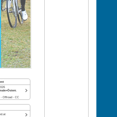
ent
2026
nale+Österr.
- Offroad - CC
d.at