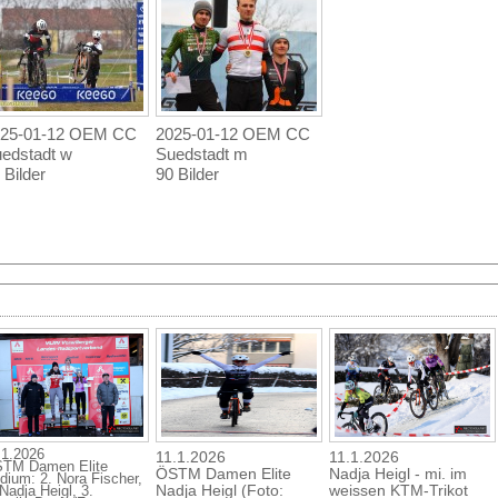
25-01-12 OEM CC
2025-01-12 OEM CC
edstadt w
Suedstadt m
 Bilder
90 Bilder
.1.2026
11.1.2026
11.1.2026
TM Damen Elite
ÖSTM Damen Elite
Nadja Heigl - mi. im
dium: 2. Nora Fischer,
Nadja Heigl (Foto:
weissen KTM-Trikot
 Nadja Heigl, 3.