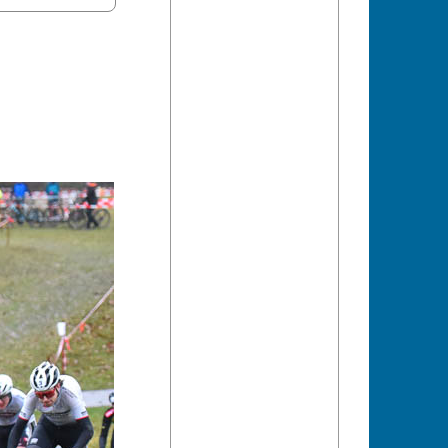
d für äußerst
 im Rahmen des
. Die
powered by
ja Heigl und Daniel
ntag, 15. Jänner
rten erneut.
eldein
n um 12.45 Uhr
14.15 Uhr (Herren
 die
ja Heigl und Daniel