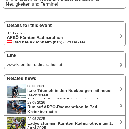
Neuigkeiten und Termine!
Details for this event
07.06.2026
ARBÖ Kärnten Radmarathon
Bad Kleinkirchheim (Ktn)
- Strasse - MA
Link
www.kaernten-radmarathon.at
Related news
08.06.2026
Italo-Triumph in den Nockbergen mit neuer
Rekordzeit
Perfektes Wetter, mit 640 Teilnehmer:innen ein gut
28.05.2026
gefülltes Starterfeld, keine Zwischenfälle und strahlende Sieger - die
Run auf ARBÖ-Radmarathon in Bad
14. Auflage des ARBÖ-Radmarathons in Bad Kleinkirchheim am 7. Juni
Kleinkirchheim
2026 ließ die Radsportherzen wieder höherschlagen. Andrea Calza
Unerwarteter Ansturm auf die Startplätze zur 14. Auflage
und Lara Maierbrugger siegten.
28.05.2025
des Austria Top Tour-Events am 7. Juni 2026. Veranstalter muss
Ladys stürmen Kärnten-Radmarathon am 1.
maximale Teilnehmeranzahl aufstocken. Auch der ehemalige Top-
Juni 2025