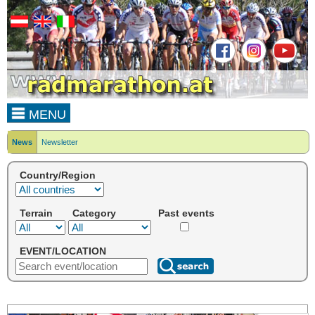
MENU
News
Newsletter
Country/Region
Terrain
Category
Past events
EVENT/LOCATION