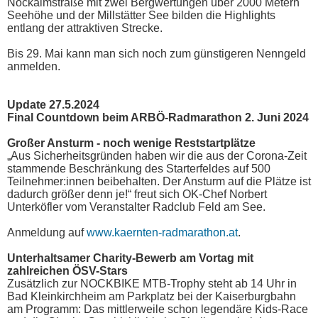
Nockalmstraße mit zwei Bergwertungen über 2000 Metern
Seehöhe und der Millstätter See bilden die Highlights
entlang der attraktiven Strecke.
Bis 29. Mai kann man sich noch zum günstigeren Nenngeld
anmelden.
Update 27.5.2024
Final Countdown beim ARBÖ-Radmarathon 2. Juni 2024
Großer Ansturm - noch wenige Reststartplätze
„Aus Sicherheitsgründen haben wir die aus der Corona-Zeit
stammende Beschränkung des Starterfeldes auf 500
Teilnehmer:innen beibehalten. Der Ansturm auf die Plätze ist
dadurch größer denn je!“ freut sich OK-Chef Norbert
Unterköfler vom Veranstalter Radclub Feld am See.
Anmeldung auf
www.kaernten-radmarathon.at
.
Unterhaltsamer Charity-Bewerb am Vortag mit
zahlreichen ÖSV-Stars
Zusätzlich zur NOCKBIKE MTB-Trophy steht ab 14 Uhr in
Bad Kleinkirchheim am Parkplatz bei der Kaiserburgbahn
am Programm: Das mittlerweile schon legendäre Kids-Race