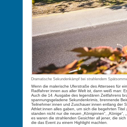
Dramatische Sekundenkämpf bei strahlendem Spätsommerw
Wenn die malerische Uferstraße des Attersees für ei
Radfahrer:innen aus aller Welt ist, dann weiß man: Es
Auch die 14. Ausgabe des legendären Zeitfahrens b
spannungsgeladene Sekundenkrimis, brennende Beine
Teilnehmer:innen und Zuschauer:innen entlang der S
Athlet:innen alles gaben, um sich die begehrten Tite
standen nicht nur die neuen „Königinnen“, „Könige“, 
es waren die strahlenden Gesichter all jener, die sic
die das Event zu einem Highlight machten.