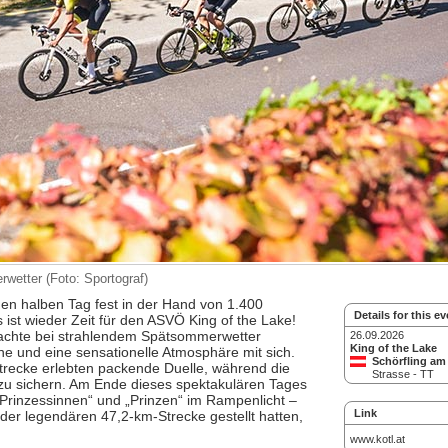
etter (Foto: Sportograf)
nen halben Tag fest in der Hand von 1.400
Details for this ev
 ist wieder Zeit für den ASVÖ King of the Lake!
rachte bei strahlendem Spätsommerwetter
26.09.2026
King of the Lake
 und eine sensationelle Atmosphäre mit sich.
Schörfling am
trecke erlebten packende Duelle, während die
Strasse - TT
l zu sichern. Am Ende dieses spektakulären Tages
„Prinzessinnen“ und „Prinzen“ im Rampenlicht –
Link
h der legendären 47,2-km-Strecke gestellt hatten,
www.kotl.at