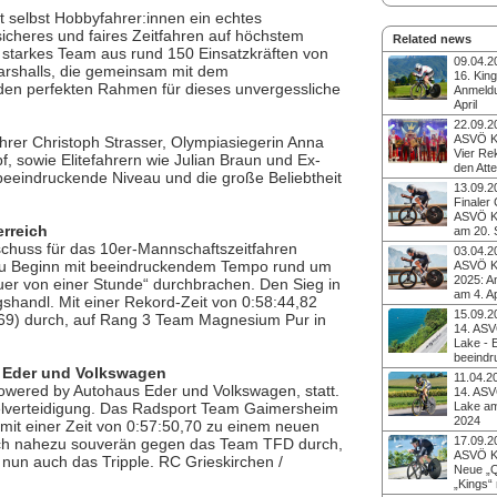
t selbst Hobbyfahrer:innen ein echtes
 sicheres und faires Zeitfahren auf höchstem
Related news
 starkes Team aus rund 150 Einsatzkräften von
09.04.2
arshalls, die gemeinsam mit dem
16. King
 den perfekten Rahmen für dieses unvergessliche
Anmeldu
April
Startschuss für den
22.09.2
Showdown am Atterse
ASVÖ Ki
hrer Christoph Strasser, Olympiasiegerin Anna
beginnt die Jagd auf
Vier Re
f, sowie Elitefahrern wie Julian Braun und Ex-
begehrten Startplät
den Att
 beeindruckende Niveau und die große Beliebtheit
spektakuläre Einzelz
Hohe Wattzahlen, ei
13.09.2
komplett verkehrsfre
und ein See als epi
Finaler
zu den Fixpunkten 
September 2025 stel
ASVÖ Ki
Radsportkalender. 
AthletInnen aus 22 
rreich
am 20. 
heißt es für ca. 1.40
Herausforderung – 4
Straße frei für Euro
tschuss für das 10er-Mannschaftszeitfahren
wieder: alles geben 
03.04.2
Kilometer rund um de
Zeitfahr-Event: 1.40
 zu Beginn mit beeindruckendem Tempo rund um
ASVÖ Ki
15. Ausgabe des hä
haben die einmalige
2025: A
er von einer Stunde“ durchbrachen. Den Sieg in
zugleich schönsten 
komplett gesperrten 
am 4. Ap
Europas.
shandl. Mit einer Rekord-Zeit von 0:58:44,82
Fahrt zu umrunden 
Das spektakuläre Ei
15.09.2
,69) durch, auf Rang 3 Team Magnesium Pur in
in Europa seinesgle
rund um den Atterse
14. ASV
Fanzonen, Livestre
absoluten Highlight
Lake - 
festliche Siegerehr
Radsportkalender. 
beeindr
Herbstfest für ein e
2025 heißt es für 1.4
 Eder und Volkswagen
Zeitfahren
Erlebnis.
11.04.2
Vollgas geben auf 47
Finaler Countdown:
owered by Autohaus Eder und Volkswagen, statt.
14. ASV
einer komplett gesp
2024 wird für 1.400 
itelverteidigung. Das Radsport Team Gaimersheim
Lake am
ohne störenden Verk
ein Traum Wirklichk
2024
 mit einer Zeit von 0:57:50,70 zu einem neuen
umso größerer Konk
Amateur:innen werd
Freie Bahn für Jede
17.09.2
 sich nahezu souverän gegen das Team TFD durch,
zahlreiche Top-Athl
einer komplett gespe
ASVÖ Ki
komplett gesperrten
 nun auch das Tripple. RC Grieskirchen /
gnadenlosen Fight u
Neue „
Livestream, umfang
begehrten „Kronen“
„Kings“ 
feierliche Siegereh
schönsten Seen Öst