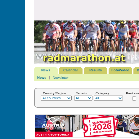
News
Calendar
Results
Foto/Video
D
News
Newsletter
Country/Region
Terrain
Category
Past eve