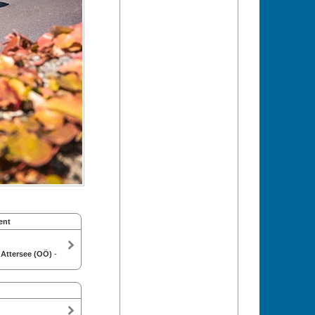
ent
 Attersee (OÖ)
-