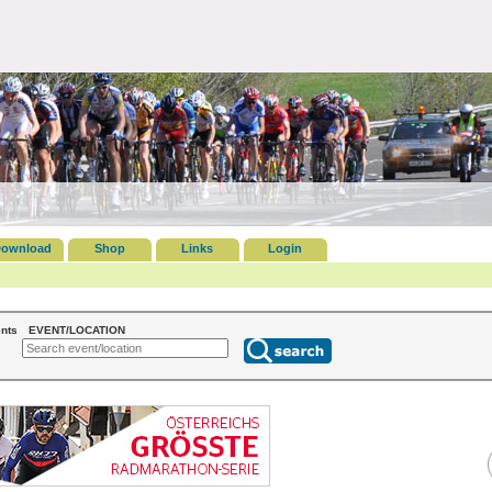
ownload
Shop
Links
Login
nts
EVENT/LOCATION