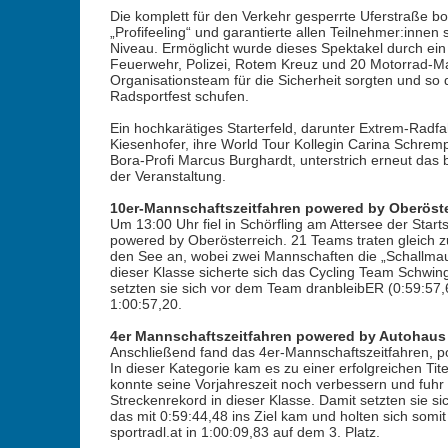
Die komplett für den Verkehr gesperrte Uferstraße bo
„Profifeeling“ und garantierte allen Teilnehmer:innen
Niveau. Ermöglicht wurde dieses Spektakel durch ein
Feuerwehr, Polizei, Rotem Kreuz und 20 Motorrad-M
Organisationsteam für die Sicherheit sorgten und so
Radsportfest schufen.
Ein hochkarätiges Starterfeld, darunter Extrem-Radfa
Kiesenhofer, ihre World Tour Kollegin Carina Schremp
Bora-Profi Marcus Burghardt, unterstrich erneut das
der Veranstaltung.
10er-Mannschaftszeitfahren powered by Oberöste
Um 13:00 Uhr fiel in Schörfling am Attersee der Star
powered by Oberösterreich. 21 Teams traten gleich
den See an, wobei zwei Mannschaften die „Schallmau
dieser Klasse sicherte sich das Cycling Team Schwing
setzten sie sich vor dem Team dranbleibER (0:59:57
1:00:57,20.
4er Mannschaftszeitfahren powered by Autohaus
Anschließend fand das 4er-Mannschaftszeitfahren, p
In dieser Kategorie kam es zu einer erfolgreichen T
konnte seine Vorjahreszeit noch verbessern und fuhr
Streckenrekord in dieser Klasse. Damit setzten sie
das mit 0:59:44,48 ins Ziel kam und holten sich somit
sportradl.at in 1:00:09,83 auf dem 3. Platz.