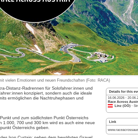
 mit vielen Emotionen und neuen Freundschaften (Foto: RACA)
Ultra-Distanz-Radrennen für Solofahrer:innen und
Details for this ev
ahrer:innen konzipiert, sondern auch die ideale
limits ermöglichen die Nachtruhephasen und
16.06.2026 - 20.06.
Race Across Austr
Linz (OÖ)
- St
Punkt und zum südlichsten Punkt Österreichs
Link
n 1.000, 700 und 300 km wird es auch eine neue
punkt Österreichs geben.
www.raceacrossaus
des Iron Curtain; neben dem bewährten Gravel