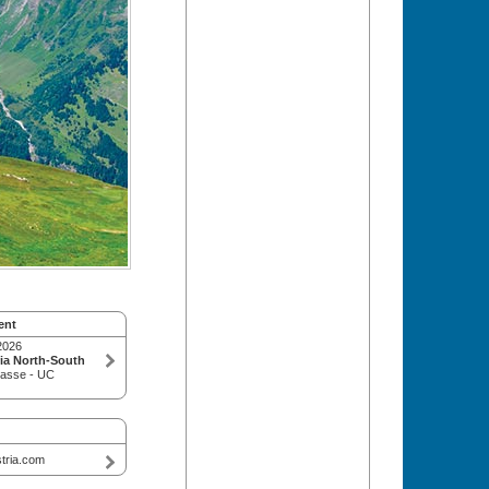
ent
2026
ia North-South
rasse - UC
tria.com