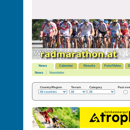
News
Calendar
Results
Foto/Video
D
News
Newsletter
Country/Region
Terrain
Category
Past eve