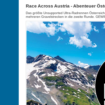
Race Across Austria - Abenteuer Ös
Das größte Unsupported Ultra-Radrennen Österreich
mehreren Gravelstrecken in die zweite Runde. GEWIN