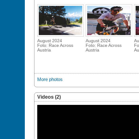
August 2024
August 2024
Au
Foto: Race Across
Foto: Race Across
Fo
Austria
Austria
Au
More photos
Videos (2)