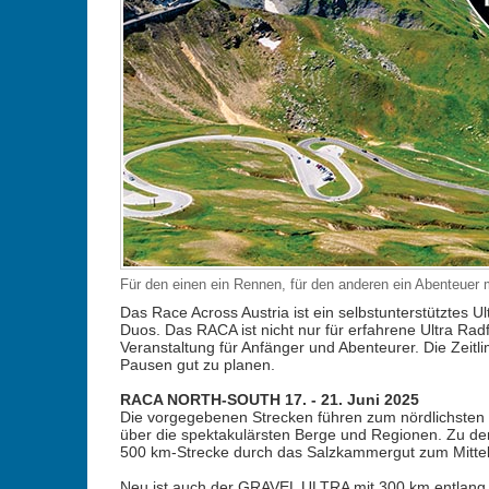
Für den einen ein Rennen, für den anderen ein Abenteuer
Das Race Across Austria ist ein selbstunterstütztes 
Duos. Das RACA ist nicht nur für erfahrene Ultra Radf
Veranstaltung für Anfänger und Abenteurer. Die Zeit
Pausen gut zu planen.
RACA NORTH-SOUTH 17. - 21. Juni 2025
Die vorgegebenen Strecken führen zum nördlichsten 
über die spektakulärsten Berge und Regionen. Zu de
500 km-Strecke durch das Salzkammergut zum Mittel
Neu ist auch der GRAVEL ULTRA mit 300 km entlang 