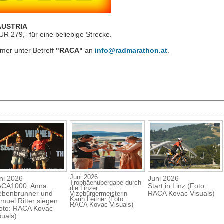
verlosen 3 Startplät
RACA North-South vo
August!
 AUSTRIA
UR 279,- für eine beliebige Strecke.
mer unter Betreff
"RACA"
an
info@radmarathon.at
.
Juni 2026
ni 2026
Juni 2026
Trophäenübergabe durch
CA1000: Anna
Start in Linz (Foto:
die Linzer
ebenbrunner und
RACA Kovac Visuals)
Vizebürgermeisterin
Karin Leitner (Foto:
muel Ritter siegen
RACA Kovac Visuals)
oto: RACA Kovac
suals)