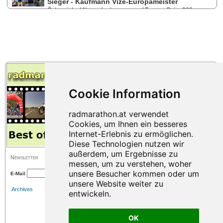
Sieger - Kaufmann Vize-Europameister
Österreichs Ultracycler kommen auf Touren: Beim 900
Kilometer langen Ultracyling-Rennen von 22. - 24. Mai 2026 in
Sachsen setzte Christoph Strasser mit einem Streckenrekord neue
Maßstäbe. Lukas Kaufmann war supported unterwegs und sicherte sich
den Titel des Vize-Europameisters.
Newsletter
E-Mail
Archives
OK