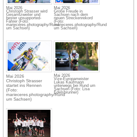
Mai 2026
Mai 2026
Christoph Strasser wird
Große Freude in
Gesamtzweiter und
Sachsen nach dem
bester unsupported-
neuen Streckenrekord
Fahrer (Foto:
(Foto:
marieceres.photography/Rund
marieceres.photography/Rund
um Sachsen)
um Sachsen)
Mai 2026
Mai 2026
Vize-Europameister
Christoph Strasser
Lukas Kaufmann
startet ins Rennen
unterwegs bei Rund um
Sachsen (Foto: Lisa
(Foto:
Edelsbrunner)
marieceres.photography/Rund
um Sachsen)