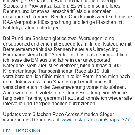
ich weniger Gepäck am Rad und man braucht weniger
Stopps, um Proviant zu kaufen. Es wird ein schnelleres
Rennen und ist etwas "entschärft" als die normalen
unsupported-Rennen. Bei den Checkpoints werde ich meine
RAAM-erprobte Flüssignahrung und fertige Flaschen mit
Kohlehydraten hinterlegen."
Bei Rund um Sachsen gibt es zwei Wertungen: eine
unsupported und eine mit Betreuerteam. In der Kategorie mit
Betreuerteam zählt das Rennen heuer als Ultracycling
Europameisterschaft. "Aber für mich ist das nebensächlich,
ich lasse die EM aus und fahre in der unsupported
Kategorie. Mein Ziel ist es vielmehr, mich auf das 4.500
Kilometer lange Transcontinental Race ab 19. Juli
vorzubereiten. Ich fühle mich in toller Form, habe mich nach
dem Unknown Race in Spanien gut erholt, und will
versuchen auch in der Gesamtwertung vorne mitzufahren.
Auch wenn mich zuletzt eine kleine Erkältung eine Woche
lang beim Training gebremst hat. Jetzt konnte ich wieder alle
Intervalle und Tempoeinheiten durchziehen."
Updates vom 6-fachen Race Across America-Sieger
während des Rennens auf:
www.instagram.com/straps_377
.
LIVE TRACKING