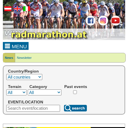
MENU
News
Newsletter
Country/Region
Terrain
Category
Past events
EVENT/LOCATION