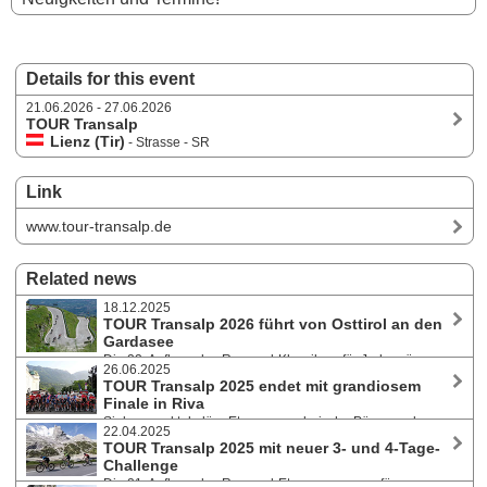
Details for this event
21.06.2026 - 27.06.2026
TOUR Transalp
Lienz (Tir)
- Strasse - SR
Link
www.tour-transalp.de
Related news
18.12.2025
TOUR Transalp 2026 führt von Osttirol an den
Gardasee
Die 22. Auflage des Rennrad-Klassikers für Jedermänner
26.06.2025
und -frauen bietet von 21. bis 27. Juni 2026 einen spektakulären Ritt in
TOUR Transalp 2025 endet mit grandiosem
sieben Akten. Über 750 Kilometer und mehr als 17.000 Höhenmeter
Finale in Riva
geht es von Lienz nach Riva del Garda.
Sieben spektakuläre Etappen, malerische Pässe und
22.04.2025
perfektes Alpenwetter von 15. bis 21. Juni 2025: Mehr als 600
TOUR Transalp 2025 mit neuer 3- und 4-Tage-
Rennradfahrer:innen haben sich im Ziel der 21. Auflage des Rennrad-
Challenge
Etappenrennens in Riva am Gardasee feiern lassen. Die Anmeldung für
Die 21. Auflage des Rennrad-Etappenrennens für