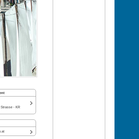
ent
 Strasse - KR
.at