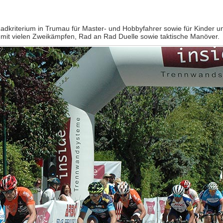
dkriterium in Trumau für Master- und Hobbyfahrer sowie für Kinder u
 mit vielen Zweikämpfen, Rad an Rad Duelle sowie taktische Manöver.