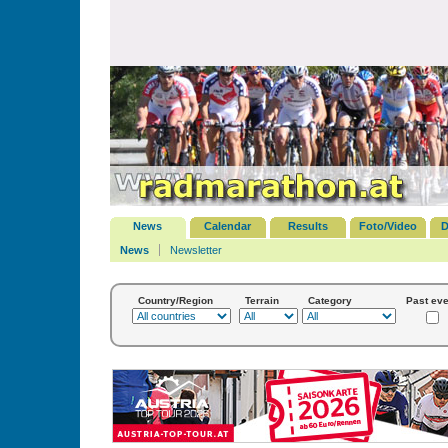
News
Calendar
Results
Foto/Video
D
News
Newsletter
Country/Region
Terrain
Category
Past eve