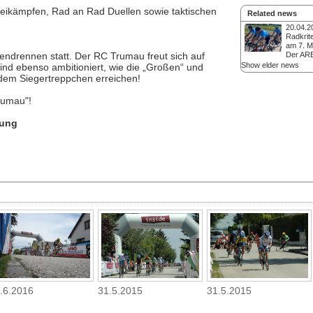
Zweikämpfen, Rad an Rad Duellen sowie taktischen
Related news
20.04.2
Radkrit
am 7. M
ndrennen statt. Der RC Trumau freut sich auf
Der AR
Trumau veranstaltet
Show elder news
ind ebenso ambitioniert, wie die „Großen“ und
Pause wieder das Ra
 dem Siegertreppchen erreichen!
Master- und Hobbyf
für Kinder und Juge
rumau"!
werden attraktive, k
Rennverläufe mit vi
Rad an Rad Duelle s
dung
Manöver.
31.5.2015
.6.2016
31.5.2015