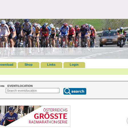
ownload
Shop
Links
Login
nts
EVENT/LOCATION