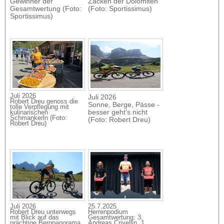
Gewinner der
Zacken der Dolomiten
Gesamtwertung (Foto:
(Foto: Sportissimus)
Sportissimus)
Juli 2026
Juli 2026
Robert Dreu genoss die
Sonne, Berge, Pässe -
tolle Verpflegung mit
besser geht's nicht
kulinarischen
Schmankerln (Foto:
(Foto: Robert Dreu)
Robert Dreu)
Juli 2026
25.7.2025
Robert Dreu unterwegs
Herrenpodium
mit Blick auf das
Gesamtwertung: 3.
prächtige Bergpanorama
Andreas Crivellin, 1.