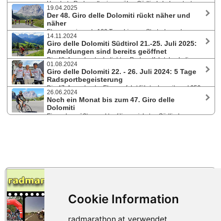
Hunderte Radsportler:innen über Südtirols bekannteste
19.04.2025
Straßen und Pässe, darunter zum 200. Jubiläum auf das Stilfser Joch.
Der 48. Giro delle Dolomiti rückt näher und
Auch Janine Meyer - zweimalige Siegerin des Ötztaler Radmarathons -
näher
ist mit dabei. Anmeldungen auch während der Giro-Woche noch
Etwas weniger als 100 Tage bis zum Startschuss der
möglich.
14.11.2024
beliebten Radrundfahrt von 21. bis 25. Juli 2025 durch Südtirols
Giro delle Dolomiti Südtirol 21.-25. Juli 2025:
phantastische Bergwelt - die Vorbereitungen laufen auf Hochtouren.
Anmeldungen sind bereits geöffnet
Highlights Sellaronda und Stilfserjoch. Nenngeldsprung am 22. April.
Die 48. Ausgabe der beliebten Radrundfahrt durch die
10% Rabatt für radmarathon.at Besucher!
01.08.2024
herrliche Bergwelt der Dolomiten bietet Radsport-Begeisterten aus
Giro delle Dolomiti 22. - 26. Juli 2024: 5 Tage
allen Teilen der Welt mit der Umrundung des Sellastocks und dem
Radsportbegeisterung
knackigen Aufstieg auf das Stilfserjoch unter anderem zwei absolute
Die 47. Ausgabe der Etappenfahrt führte das mit rund 350
Klassiker. 10% Rabatt für radmarathon.at Besucher!
26.06.2024
Teilnehmer:innen international besetzte Peleton durch Südtirol, mit
Noch ein Monat bis zum 47. Giro delle
Abstechern in das Trentino und Veneto. Die Gesamtwertung holten sich
Dolomiti
die Deutsche Julia Jedelhauser mit ihrem 3. Sieg und Mauricio Cuartas
Eines der größten und traditionsreichsten Südtiroler
aus Kolumbien. Natur, Geschichte, Handwerk und Kulinarik beim Giro
Radsportevents bietet von 22. bis 26. Juli 2024 fünf Etappen, einen Mix
Guest.
aus Unterhaltung und Wettkampf, den Giro Guest und ein
multikulturelles Teilnehmerfeld. Für radmarathon.at Besucher -10% bei
Anmeldung mit Gutscheincode!