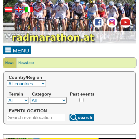
MENU
News
Newsletter
Country/Region
Terrain
Category
Past events
EVENT/LOCATION