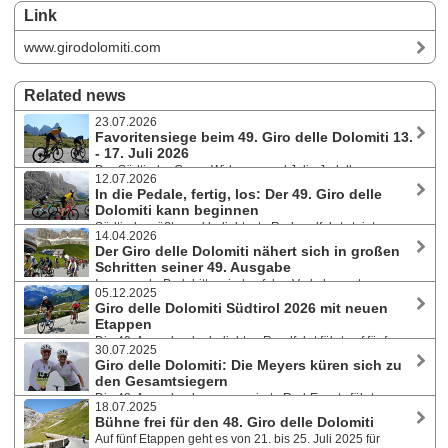
Link
www.girodolomiti.com
Related news
23.07.2026
Favoritensiege beim 49. Giro delle Dolomiti 13.
- 17. Juli 2026
Der Südtiroler Georg Widmann und Julia Jedelhauser aus
12.07.2026
Deutschland siegten an allen fünf Tagen der Etappenfahrt und somit
In die Pedale, fertig, los: Der 49. Giro delle
auch souverän in der Gesamtwertung. Robert Dreu aus Baden war auf
Dolomiti kann beginnen
den Panoramastraßen der Dolomiten mit dabei und schildert uns seine
Südtirols größte und beliebteste Radrundfahrt steigt von
Eindrücke.
14.04.2026
13. bis 17. Juli 2026. Auf fünf Etappen an fünf Tagen werden die
Der Giro delle Dolomiti nähert sich in großen
malerischen Pässe und Berge der Dolomiten erkundet. Täglich gibt es
Schritten seiner 49. Ausgabe
ein zeitgestopptes Bergzeitfahren. Anmeldungen - auch für einzelne
Immer mehr Pedalritter sind auf den Verkehrsrouten
Etappen - sind weiterhin möglich.
05.12.2025
Südtirols unterwegs, genießen die steigenden Temperaturen und die
Giro delle Dolomiti Südtirol 2026 mit neuen
angenehme Sonne. In weniger als 100 Tagen, und zwar vom 13. bis 17.
Etappen
Juli 2026, steigt wieder die beliebte Radrundfahrt durch die Dolomiten.
Die 49. Ausgabe der beliebten Rundfahrt führt auf fünf
Günstige Teilnahmegebühr bis 19. April.
30.07.2025
Teilstücken zum einen in neue Ortschaften und Gebiete, zum anderen
Giro delle Dolomiti: Die Meyers küren sich zu
findet sie vom 13. bis 17. Juli 2026 eine Woche früher statt. Die
den Gesamtsiegern
Einschreibungen sind bereits geöffnet, für radmarathon.at Besucher
Die 48. Ausgabe des renommierte Rad-Events führte von
gibt es wieder einen PromoCode mit -10% auf die Teilnahmegebühr!
18.07.2025
21. bis 25. Juli 2025 rund 400 Teilnehmer:innen in fünf Etappen durch
Bühne frei für den 48. Giro delle Dolomiti
Südtirol. Doppelsieg in der Gesamtwertung für das deutsche Ehepaar
Auf fünf Etappen geht es von 21. bis 25. Juli 2025 für
Michael und Janine Meyer aus Köln.