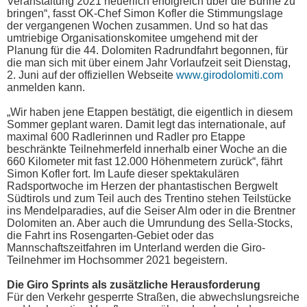
Veranstaltung 2021 neuerlich erfolgreich über die Bühne zu
bringen“, fasst OK-Chef Simon Kofler die Stimmungslage
der vergangenen Wochen zusammen. Und so hat das
umtriebige Organisationskomitee umgehend mit der
Planung für die 44. Dolomiten Radrundfahrt begonnen, für
die man sich mit über einem Jahr Vorlaufzeit seit Dienstag,
2. Juni auf der offiziellen Webseite
www.girodolomiti.com
anmelden kann.
„Wir haben jene Etappen bestätigt, die eigentlich in diesem
Sommer geplant waren. Damit legt das internationale, auf
maximal 600 Radlerinnen und Radler pro Etappe
beschränkte Teilnehmerfeld innerhalb einer Woche an die
660 Kilometer mit fast 12.000 Höhenmetern zurück“, fährt
Simon Kofler fort. Im Laufe dieser spektakulären
Radsportwoche im Herzen der phantastischen Bergwelt
Südtirols und zum Teil auch des Trentino stehen Teilstücke
ins Mendelparadies, auf die Seiser Alm oder in die Brentner
Dolomiten an. Aber auch die Umrundung des Sella-Stocks,
die Fahrt ins Rosengarten-Gebiet oder das
Mannschaftszeitfahren im Unterland werden die Giro-
Teilnehmer im Hochsommer 2021 begeistern.
Die Giro Sprints als zusätzliche Herausforderung
Für den Verkehr gesperrte Straßen, die abwechslungsreiche