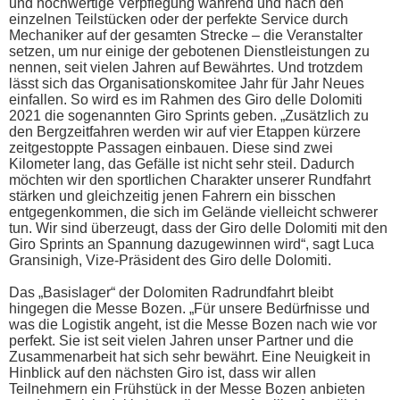
und hochwertige Verpflegung während und nach den
einzelnen Teilstücken oder der perfekte Service durch
Mechaniker auf der gesamten Strecke – die Veranstalter
setzen, um nur einige der gebotenen Dienstleistungen zu
nennen, seit vielen Jahren auf Bewährtes. Und trotzdem
lässt sich das Organisationskomitee Jahr für Jahr Neues
einfallen. So wird es im Rahmen des Giro delle Dolomiti
2021 die sogenannten Giro Sprints geben. „Zusätzlich zu
den Bergzeitfahren werden wir auf vier Etappen kürzere
zeitgestoppte Passagen einbauen. Diese sind zwei
Kilometer lang, das Gefälle ist nicht sehr steil. Dadurch
möchten wir den sportlichen Charakter unserer Rundfahrt
stärken und gleichzeitig jenen Fahrern ein bisschen
entgegenkommen, die sich im Gelände vielleicht schwerer
tun. Wir sind überzeugt, dass der Giro delle Dolomiti mit den
Giro Sprints an Spannung dazugewinnen wird“, sagt Luca
Gransinigh, Vize-Präsident des Giro delle Dolomiti.
Das „Basislager“ der Dolomiten Radrundfahrt bleibt
hingegen die Messe Bozen. „Für unsere Bedürfnisse und
was die Logistik angeht, ist die Messe Bozen nach wie vor
perfekt. Sie ist seit vielen Jahren unser Partner und die
Zusammenarbeit hat sich sehr bewährt. Eine Neuigkeit in
Hinblick auf den nächsten Giro ist, dass wir allen
Teilnehmern ein Frühstück in der Messe Bozen anbieten