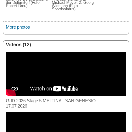
der Dolomiten (Foto:
Michael Meyer, 2. Georg
Robert Dreu)
Widmann (Foto:
Sportissimus)
More photos
Videos (12)
GdD 2026 Stage 5 MELTINA - SAN GENESIO
17.07.2026