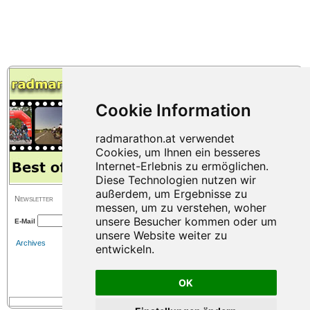
am 3. September 2023 wieder in Bewegung setzt: Panoramarunde (48
km), Seenrunde (95 km) und Marathon (120 km).
Newsletter
E-Mail
Archives
OK