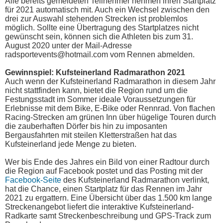
Alle bereits gemeldeten Teilnehmer nehmen ihren Startplatz
für 2021 automatisch mit. Auch ein Wechsel zwischen den
drei zur Auswahl stehenden Strecken ist problemlos
möglich. Sollte eine Übertragung des Startplatzes nicht
gewünscht sein, können sich die Athleten bis zum 31.
August 2020 unter der Mail-Adresse
radsportevents@hotmail.com vom Rennen abmelden.
Gewinnspiel: Kufsteinerland Radmarathon 2021
Auch wenn der Kufsteinerland Radmarathon in diesem Jahr
nicht stattfinden kann, bietet die Region rund um die
Festungsstadt im Sommer ideale Voraussetzungen für
Erlebnisse mit dem Bike, E-Bike oder Rennrad. Von flachen
Racing-Strecken am grünen Inn über hügelige Touren durch
die zauberhaften Dörfer bis hin zu imposanten
Bergausfahrten mit steilen Kletterstraßen hat das
Kufsteinerland jede Menge zu bieten.
Wer bis Ende des Jahres ein Bild von einer Radtour durch
die Region auf Facebook postet und das Posting mit der
Facebook-Seite
des Kufsteinerland Radmarathon verlinkt,
hat die Chance, einen Startplatz für das Rennen im Jahr
2021 zu ergattern. Eine Übersicht über das 1.500 km lange
Streckenangebot liefert die interaktive Kufsteinerland-
Radkarte samt Streckenbeschreibung und GPS-Track zum