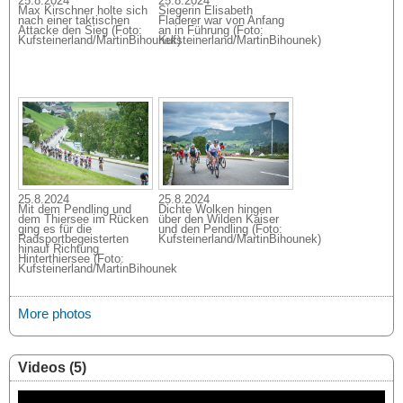
25.8.2024
25.8.2024
Max Kirschner holte sich
Siegerin Elisabeth
nach einer taktischen
Fladerer war von Anfang
Attacke den Sieg (Foto:
an in Führung (Foto:
Kufsteinerland/MartinBihounek)
Kufsteinerland/MartinBihounek)
25.8.2024
25.8.2024
Mit dem Pendling und
Dichte Wolken hingen
dem Thiersee im Rücken
über den Wilden Kaiser
ging es für die
und den Pendling (Foto:
Radsportbegeisterten
Kufsteinerland/MartinBihounek)
hinauf Richtung
Hinterthiersee (Foto:
Kufsteinerland/MartinBihounek
More photos
Videos (5)