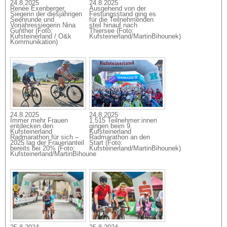
24.8.2025
24.8.2025
Renée Exenberger,
Ausgehend von der
Siegerin der diesjährigen
Festungsstand ging es
Seenrunde und
für die Teilnehmenden
Vorjahressiegerin Nina
steil hinauf nach
Gunther (Foto:
Thiersee (Foto:
Kufsteinerland / O&k
Kufsteinerland/MartinBihounek)
Kommunikation)
24.8.2025
24.8.2025
Immer mehr Frauen
1.515 Teilnehmer:innen
entdecken den
gingen beim 9.
Kufsteinerland
Kufsteinerland
Radmarathon für sich –
Radmarathon an den
2025 lag der Frauenanteil
Start (Foto:
bereits bei 20% (Foto:
Kufsteinerland/MartinBihounek)
Kufsteinerland/MartinBihoune