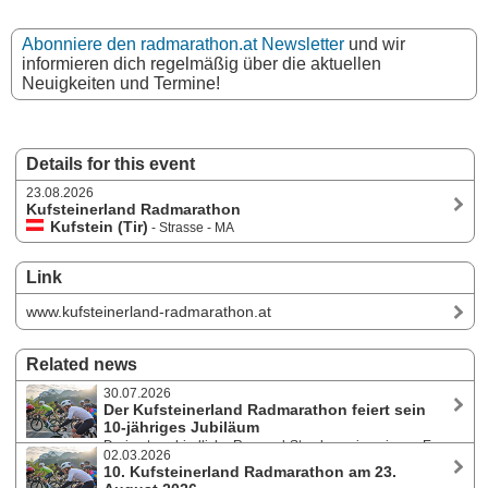
Abonniere den radmarathon.at Newsletter
und wir
informieren dich regelmäßig über die aktuellen
Neuigkeiten und Termine!
Details for this event
23.08.2026
Kufsteinerland Radmarathon
Kufstein (Tir)
- Strasse - MA
Link
www.kufsteinerland-radmarathon.at
Related news
30.07.2026
Der Kufsteinerland Radmarathon feiert sein
10-jähriges Jubiläum
Drei unterschiedliche Rennrad-Strecken, eine eigene E-
02.03.2026
Bike-Wertung und ein vielfältiges Rahmenprogramm mit Expo und
10. Kufsteinerland Radmarathon am 23.
Pasta-Party werden von 21. bis 23. August 2026 angeboten. Finaler