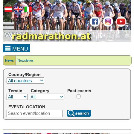
MENU
News
Newsletter
Country/Region
Terrain
Category
Past events
EVENT/LOCATION