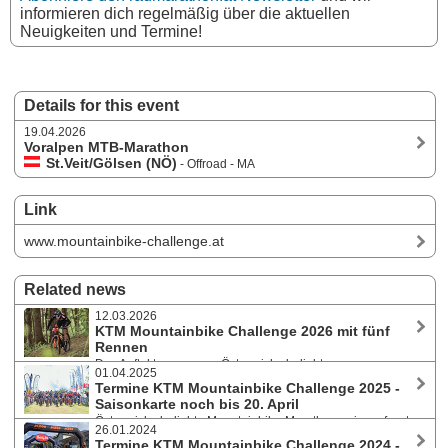
informieren dich regelmäßig über die aktuellen
Neuigkeiten und Termine!
Details for this event
19.04.2026
Voralpen MTB-Marathon
St.Veit/Gölsen (NÖ)
- Offroad - MA
Link
www.mountainbike-challenge.at
Related news
12.03.2026
KTM Mountainbike Challenge 2026 mit fünf
Rennen
Das Auftaktrennen von Österreichs beliebter
01.04.2025
Mountainbike-Marathonserie startet am 19. April 2026 in St. Veit an der
Termine KTM Mountainbike Challenge 2025 -
Gölsen im niederösterreichischen Alpenvorland. Saisonkarte für 3, 4
Saisonkarte noch bis 20. April
oder 5 Marathons. Auch die Termine der Junior Challenge stehen fest.
Österreichs beliebte Mountainbike-Marathonserie umfasst
26.01.2024
heuer fünf Rennen. Saisonauftakt in St. Veit an der Gölsen im
Termine KTM Mountainbike Challenge 2024 -