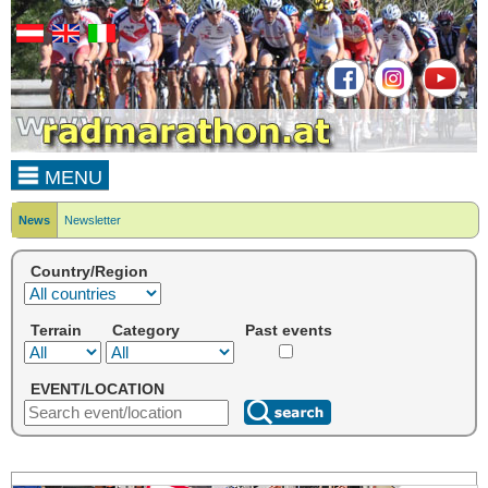
MENU
News
Newsletter
Country/Region
Terrain
Category
Past events
EVENT/LOCATION