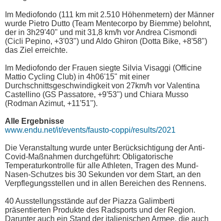
Im Mediofondo (111 km mit 2.510 Höhenmetern) der Männer
wurde Pietro Dutto (Team Mentecorpo by Biemme) belohnt,
der in 3h29'40" und mit 31,8 km/h vor Andrea Cismondi
(Cicli Pepino, +3'03") und Aldo Ghiron (Dotta Bike, +8'58")
das Ziel erreichte.
Im Mediofondo der Frauen siegte Silvia Visaggi (Officine
Mattio Cycling Club) in 4h06'15" mit einer
Durchschnittsgeschwindigkeit von 27km/h vor Valentina
Castellino (GS Passatore, +9'53") und Chiara Musso
(Rodman Azimut, +11'51").
Alle Ergebnisse
www.endu.net/it/events/fausto-coppi/results/2021
Die Veranstaltung wurde unter Berücksichtigung der Anti-
Covid-Maßnahmen durchgeführt: Obligatorische
Temperaturkontrolle für alle Athleten, Tragen des Mund-
Nasen-Schutzes bis 30 Sekunden vor dem Start, an den
Verpflegungsstellen und in allen Bereichen des Rennens.
40 Ausstellungsstände auf der Piazza Galimberti
präsentierten Produkte des Radsports und der Region.
Darunter auch ein Stand der italienischen Armee, die auch