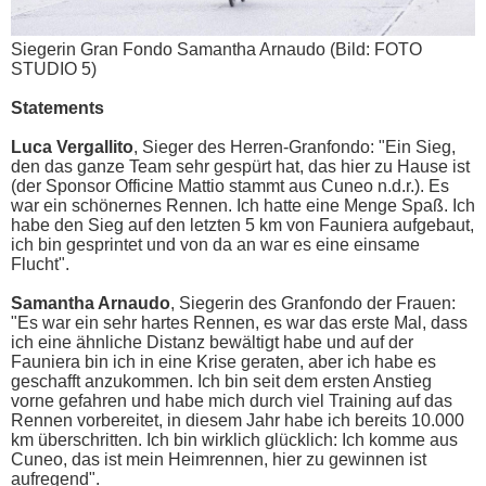
Siegerin Gran Fondo Samantha Arnaudo (Bild: FOTO
STUDIO 5)
Statements
Luca Vergallito
, Sieger des Herren-Granfondo: "Ein Sieg,
den das ganze Team sehr gespürt hat, das hier zu Hause ist
(der Sponsor Officine Mattio stammt aus Cuneo n.d.r.). Es
war ein schönernes Rennen. Ich hatte eine Menge Spaß. Ich
habe den Sieg auf den letzten 5 km von Fauniera aufgebaut,
ich bin gesprintet und von da an war es eine einsame
Flucht".
Samantha Arnaudo
, Siegerin des Granfondo der Frauen:
"Es war ein sehr hartes Rennen, es war das erste Mal, dass
ich eine ähnliche Distanz bewältigt habe und auf der
Fauniera bin ich in eine Krise geraten, aber ich habe es
geschafft anzukommen. Ich bin seit dem ersten Anstieg
vorne gefahren und habe mich durch viel Training auf das
Rennen vorbereitet, in diesem Jahr habe ich bereits 10.000
km überschritten. Ich bin wirklich glücklich: Ich komme aus
Cuneo, das ist mein Heimrennen, hier zu gewinnen ist
aufregend".