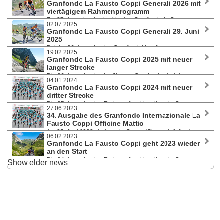
Granfondo La Fausto Coppi Generali 2026 mit
Federico Borella and Annalisa Prato gewannen auf der Langstrecke
viertägigem Rahmenprogramm
über 172 km / 4.300 hm.
Zur 37. Ausgabe des berühmten Granfondo in Cuneo
02.07.2025
(Italien) bieten die Veranstalter heuer von 25. bis 28. Juni vier Tage
Granfondo La Fausto Coppi Generali 29. Juni
voller Sport, Kultur und kulinarischer Genüsse. Sportlich wird es bei den
2025
Jugendrennen, einer neuen Gravel-Radtour und dem Radmarathon am
Bei der 36. Ausgabe des Granfondoklassikers waren
Sonntag.
19.02.2025
insgesamt über 2.500 Registrierungen aus 42 verschiedenen Nationen
Granfondo La Fausto Coppi 2025 mit neuer
eingegangen. Über 2.300 Athlet:innen starteten in Cuneo (Piemont,
langer Strecke
Italien) auf die drei Strecken.
Die 36. Ausgabe des berühmten Granfondo startet am
04.01.2024
Sonntag, den 29. Juni 2025, in Cuneo (Piemont). Heuer wird die
Granfondo La Fausto Coppi 2024 mit neuer
Granfondostrecke noch spektakulärer, denn sie führt wieder über den
dritter Strecke
Anstieg auf den Colle di Sampeyre (2.284m).
Die 35. Ausgabe des Radmarathonklassikers in Cuneo
27.06.2023
(Piemont) am Sonntag, 30. Juni 2024, bietet neben den beiden
34. Ausgabe des Granfondo Internazionale La
traditionellen Distanzen die Fauniera Classic als nicht-kompetitive
Fausto Coppi Officine Mattio
Strecke an. Bis 7. Jänner gilt noch die vergünstigte Startgebühr.
Am 25. Juni 2023 starteten in Cuneo (Piemont, Italien)
06.02.2023
2.000 AthletInnen aus 24 verschiedenen Nationen auf zwei
Granfondo La Fausto Coppi geht 2023 wieder
anspruchsvollen Strecken über 177 Kilometer und 4.125 Höhenmeter
an den Start
bzw. 111 Kilometer und 2.500 Höhenmeter.
Die 34. Ausgabe des Radmarathonklassikers in Cuneo
Show elder news
(Piemont) am Sonntag, 25. Juni 2023, bietet wieder zwei Rennstrecken
an: Granfondo mit 177 Kilometer und 4.125 Höhenmetern und
Mediofondo mit 111 Kilometer und 2.500 Höhenmetern.