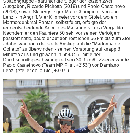
Spitzengruppe - darunter die Sieger der letzten zwei
Ausgaben, Ricardo Pichetta (2019) und Paolo Castelnovo
(2018), sowie Skibergsteiger-Multi-Champion Damiano
Lenzi - in Angriff. Vier Kilometer vor dem Gipfel, wo ein
Marmordenkmal Pantani selbst feiert, erfolgte der
rennentscheidende Antritt des Mailänders Luca Vergallito.
Nachdem er den Fauniera 50 sek. vor seinen Verfolgern
passiert hatte, baute er auf den restlichen 66 km bis zum Ziel
- dabei war noch der steile Anstieg auf die "Madonna del
Colletto" zu überwinden - seinen Vorsprung auf knapp 3
Minuten aus und gewann in 5h43'55" mit einer
Durchschnittsgeschwindigkeit von 30,9 km/h. Zweiter wurde
Paolo Castelnovo (Team MP Filtri, +2'53") vor Damiano
Lenzi (Atelier della Bici, +3'07").