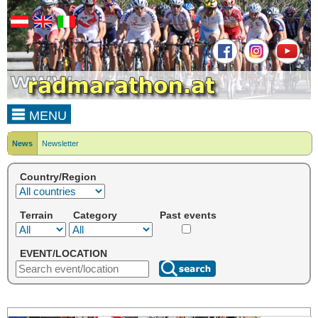
MENU
News
Newsletter
Country/Region
Terrain
Category
Past events
EVENT/LOCATION