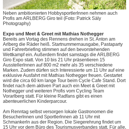
Neben ambitionierten HobbysportlerInnen nehmen auch
Profis am ARLBERG Giro teil (Foto: Patrick Säly
Photography)
Expo und Meet & Greet mit Mathias Nothegger
Bereits am Vortag des Rennens drehen in St. Anton am
Arlberg die Räder heiß. Startnummernausgabe, Pastaparty
und Fahrerbriefing stimmen auf den bevorstehenden
Wettkampf ein. Außerdem findet samstags die ARLBERG
Giro Expo statt. Von 10 bis 21 Uhr präsentieren 15
AusstellerInnen auf 800 m2 mehr als 35 verschiedene
Marken. Zudem dürfen sich Interessierte um 11 Uhr auf eine
exklusive Ausfahrt mit Mathias Nothegger freuen. Gestartet
wird die circa 60 km lange Tour beim Cycle Cafe Stand. Dort
findet nach dem aktiven Part auch ein Meet & Greet mit
Nothegger und weiteren Profis vom Cycling Team
Vorarlberg statt. Für kleine Radfans gibt es einen
abenteuerlichen Kinderparcour.
Am Renntag selbst versorgen lokale Gastronomen die
BesucherInnen und SportlerInnen ab 11 Uhr mit
Schmankerln aus der Region. Die Siegerehrung findet um
15 Uhr vor dem Büro des Tourismusverbandes statt. Für alle,