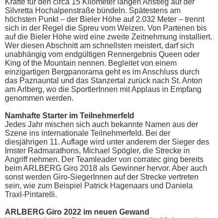
Kräfte für den circa 15 Kilometer langen Anstieg auf der
Silvretta Hochalpenstraße bündeln. Spätestens am
höchsten Punkt – der Bieler Höhe auf 2.032 Meter – trennt
sich in der Regel die Spreu vom Weizen. Von Partenen bis
auf die Bieler Höhe wird eine zweite Zeitnehmung installiert.
Wer diesen Abschnitt am schnellsten meistert, darf sich
unabhängig vom endgültigen Rennergebnis Queen oder
King of the Mountain nennen. Begleitet von einem
einzigartigen Bergpanorama geht es im Anschluss durch
das Paznauntal und das Stanzertal zurück nach St. Anton
am Arlberg, wo die SportlerInnen mit Applaus in Empfang
genommen werden.
Namhafte Starter im Teilnehmerfeld
Jedes Jahr mischen sich auch bekannte Namen aus der
Szene ins internationale Teilnehmerfeld. Bei der
diesjährigen 11. Auflage wird unter anderem der Sieger des
Imster Radmarathons, Michael Spögler, die Strecke in
Angriff nehmen. Der Teamleader von corratec ging bereits
beim ARLBERG Giro 2018 als Gewinner hervor. Aber auch
sonst werden Giro-SiegerInnen auf der Strecke vertreten
sein, wie zum Beispiel Patrick Hagenaars und Daniela
Traxl-Pintarelli.
ARLBERG Giro 2022 im neuen Gewand