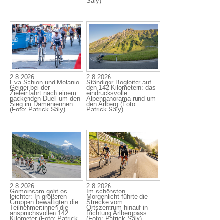
Säly)
2.8.2026
2.8.2026
Eva Schien und Melanie
Ständiger Begleiter auf
Geiger bei der
den 142 Kilometern: das
Zieleinfahrt nach einem
eindrucksvolle
packenden Duell um den
Alpenpanorama rund um
Sieg im Damenrennen
den Arlberg (Foto:
(Foto: Patrick Säly)
Patrick Säly)
2.8.2026
2.8.2026
Gemeinsam geht es
Im schönsten
leichter: In größeren
Morgenlicht führte die
Gruppen bewältigten die
Strecke vom
Teilnehmer:innen die
Ortszentrum hinauf in
anspruchsvollen 142
Richtung Arlbergpass
Kilometer (Foto: Patrick
(Foto: Patrick Säly)