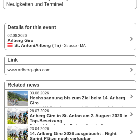
Neuigkeiten und Termine!
Details for this event
02.08.2026
Arlberg Giro
St. Anton/Arlberg (Tir)
- Strasse - MA
Link
www.arlberg-giro.com
Related news
03.08.2026
Hochspannung bis zum Ziel beim 14. Arlberg
Giro
Über 1.400 Teilnehmer:innen stellten sich am 2. August
28.07.2026
2026 bei hochsommerlichen Temperaturen der 142 Kilometer langen
Arlberg Giro in St. Anton am 2. August 2026 in
Strecke mit mehr als 2.400 Höhenmetern und bewältigten den
Top-Besetzung
anspruchsvollen Kurs rund um den Arlberg.
Bei der 14. Auflage des Radmarathons treffen
23.04.2026
ambitionierte Amateur:innen, erfahrene Wiederholungstäter:innen,
14. Arlberg Giro 2026 ausgebucht - Night
Newcomer und bekannte Namen der internationalen Radsportszene
Sprint Plätze noch verfügbar