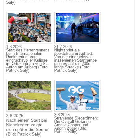
Säly)
1.8.2026
31.7.2026
Start des Herrenrennens
Nightsprint als
beim Internationalen
spektakulärer Auftakt:
Radkriterium vor
Von der eindrucksvoll
eindrucksvoller Kulisse
inszenierten Startrampe
im Ortszentrum von St.
ging es auf die 200m
Anton am Arlberg (Foto:
lange Strecke (Foto:
Patrick Säly)
Patrick Säly)
3.8.2025
3.8.2025
Strahlende Sieger:innen:
Nach einem Start bei
Die Overall-Gewinner
Nieselregen zeigte
Amalie Cooper und
Andrin Züger (Bild:
sich später die Sonne
Patrick Säly)
(Bild: Patrick Säly)