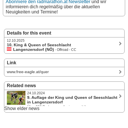
Abonniere den radmarathon.at Newsletter
und wir
informieren dich regelmäßig über die aktuellen
Neuigkeiten und Termine!
Details for this event
12.10.2025
10. King & Queen of Seeschlacht
Langenzersdorf (NÖ)
- Offroad - CC
Link
www.free-eagle.at/quer
Related news
24.10.2024
9. Auflage der King und Queen of Seeschlacht
in Langenzersdorf
Über 200 Radrennsportler:innen mit ihren
Show elder news
geländegängigen Rennrädern hatten am 13. Oktober 2024 in der
Langenzersdorfer Seeschlacht Gelegenheit, Punkte für den nationalen
ÖRV-Querfeldeincup zu sammeln. Nächstes Cup-Rennen: Wienenergie
Cyclocross am 26. und 27. Oktober in Landegg.