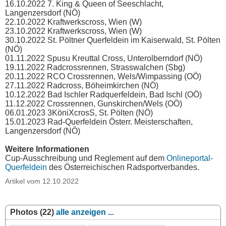
16.10.2022 7. King & Queen of Seeschlacht,
Langenzersdorf (NÖ)
22.10.2022 Kraftwerkscross, Wien (W)
23.10.2022 Kraftwerkscross, Wien (W)
30.10.2022 St. Pöltner Querfeldein im Kaiserwald, St. Pölten
(NÖ)
01.11.2022 Spusu Kreuttal Cross, Unterolberndorf (NÖ)
19.11.2022 Radcrossrennen, Strasswalchen (Sbg)
20.11.2022 RCO Crossrennen, Wels/Wimpassing (OÖ)
27.11.2022 Radcross, Böheimkirchen (NÖ)
10.12.2022 Bad Ischler Radquerfeldein, Bad Ischl (OÖ)
11.12.2022 Crossrennen, Gunskirchen/Wels (OÖ)
06.01.2023 3KöniXcrosS, St. Pölten (NÖ)
15.01.2023 Rad-Querfeldein Österr. Meisterschaften,
Langenzersdorf (NÖ)
Weitere Informationen
Cup-Ausschreibung und Reglement auf dem
Onlineportal-
Querfeldein
des Österreichischen Radsportverbandes.
Artikel vom 12.10.2022
Photos (22)
alle anzeigen ...