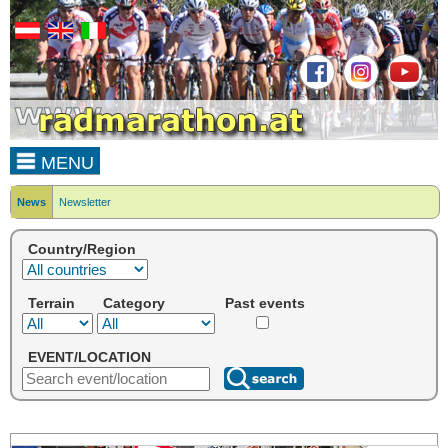
MENU
News
Newsletter
Country/Region
Terrain
Category
Past events
EVENT/LOCATION