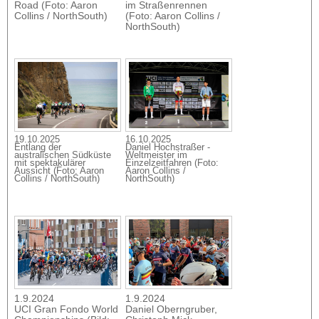
Road (Foto: Aaron
im Straßenrennen
Collins / NorthSouth)
(Foto: Aaron Collins /
NorthSouth)
19.10.2025
16.10.2025
Entlang der
Daniel Hochstraßer -
australischen Südküste
Welt­meis­ter im
mit spektakulärer
Einzelzeitfahren (Foto:
Aussicht (Foto: Aaron
Aaron Collins /
Collins / NorthSouth)
NorthSouth)
1.9.2024
1.9.2024
UCI Gran Fondo World
Daniel Oberngruber,