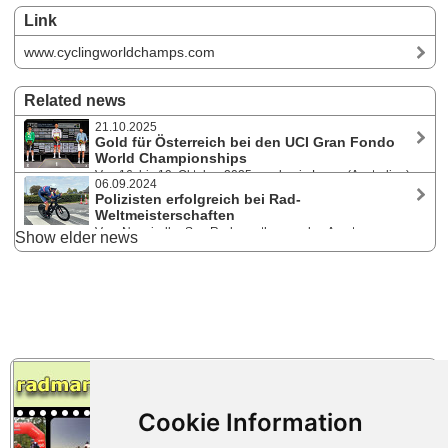
Link
www.cyclingworldchamps.com
Related news
21.10.2025
Gold für Österreich bei den UCI Gran Fondo
World Championships
Von 16. bis 19. Oktober 2025 wurden in Lorne (Australien)
06.09.2024
die Amateur-Regenbogentrikots im Zeitfahren, Team Relay und Gran
Polizisten erfolgreich bei Rad-
Fondo vergeben. Daniel Hochstraßer, vor einem Monat Sieger des King
Weltmeisterschaften
of the Lake am Attersee, gewann den Weltmeistertitel im Zeitfahren.
Vom Neusiedler See Radmarathon zu den Amateur-
Show elder news
Weltmeisterschaften nach Aalborg in Dänemark. Diesen Traum erfüllten
sich bei den UCI Gran Fondo World Championships von 28.8. -
1.9.2024 sechs Athleten des österreichische Radteams der Polizei.