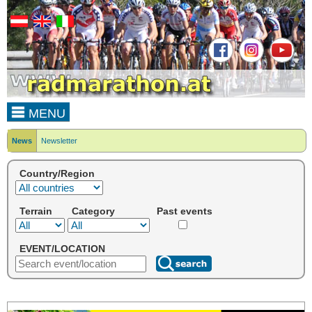
MENU
News
Newsletter
Country/Region
Terrain
Category
Past events
EVENT/LOCATION