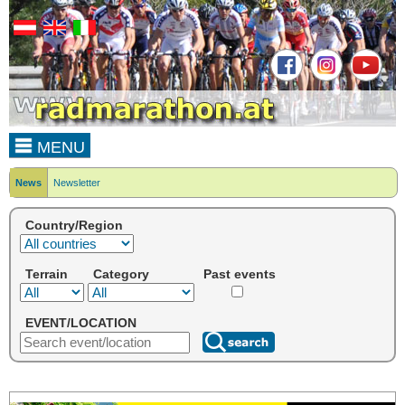
MENU
News
Newsletter
Country/Region
Terrain
Category
Past events
EVENT/LOCATION