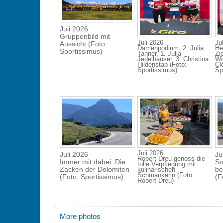
Juli 2026
Gruppenbild mit
Juli 2026
Ju
Aussicht (Foto:
Damenpodium: 2. Julia
He
Sportissimus)
Tanner, 1. Julia
Zi
Jedelhauser, 3. Christina
Wi
Hildenstab (Foto:
Cl
Sportissimus)
Sp
Juli 2026
Juli 2026
Ju
Robert Dreu genoss die
Immer mit dabei: Die
So
tolle Verpflegung mit
Zacken der Dolomiten
be
kulinarischen
Schmankerln (Foto:
(Foto: Sportissimus)
(F
Robert Dreu)
More photos