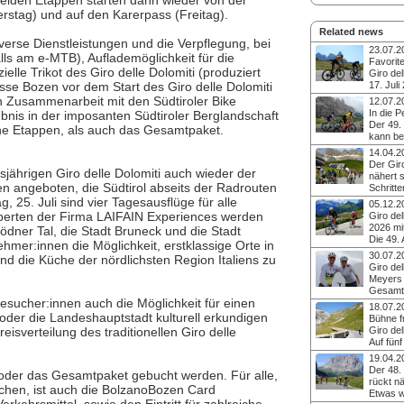
 beiden Etappen starten dann wieder von der
rstag) und auf den Karerpass (Freitag).
Related news
verse Dienstleistungen und die Verpflegung, bei
23.07.2
ls am e-MTB), Auflademöglichkeit für die
Favorit
ielle Trikot des Giro delle Dolomiti (produziert
Giro del
sse Bozen vor dem Start des Giro delle Dolomiti
17. Juli
Der Südtiroler Geo
n Zusammenarbeit mit den Südtiroler Bike
12.07.2
Julia Jedelhauser a
In die Pe
bnis in der imposanten Südtiroler Berglandschaft
siegten an allen fün
Der 49. 
lne Etappen, als auch das Gesamtpaket.
Etappenfahrt und so
kann be
souverän in der Ge
Südtirols größte und
14.04.2
Robert Dreu aus Ba
Radrundfahrt steigt v
Der Giro
Panoramastraßen de
jährigen Giro delle Dolomiti auch wieder der
2026. Auf fünf Etap
nähert s
dabei und schildert 
werden die maleris
en angeboten, die Südtirol abseits der Radrouten
Schritte
Eindrücke.
Berge der Dolomiten
Ausgabe
 25. Juli sind vier Tagesausflüge für alle
05.12.2
gibt es ein zeitgest
Immer mehr Pedalrit
xperten der Firma LAIFAIN Experiences werden
Giro del
Bergzeitfahren. Anm
Verkehrsrouten Südt
2026 mi
dner Tal, die Stadt Bruneck und die Stadt
für einzelne Etappen
genießen die steige
Die 49.
möglich.
ehmer:innen die Möglichkeit, erstklassige Orte in
Temperaturen und 
beliebten Rundfahrt f
30.07.2
und die Küche der nördlichsten Region Italiens zu
Sonne. In weniger a
Teilstücken zum ein
Giro del
zwar vom 13. bis 17.
Ortschaften und Ge
Meyers 
wieder die beliebte 
anderen findet sie vo
Gesamt
die Dolomiten. Güns
2026 eine Woche früh
Besucher:innen auch die Möglichkeit für einen
Die 48. Ausgabe de
Teilnahmegebühr bis 
18.07.2
Einschreibungen sind
Rad-Events führte vo
der die Landeshauptstadt kulturell erkundigen
Bühne fr
für radmarathon.at 
2025 rund 400 Teilne
isverteilung des traditionellen Giro delle
Giro del
wieder einen Promo
Etappen durch Südtir
Auf fün
die Teilnahmegebühr
der Gesamtwertung 
von 21. bis 25. Juli
19.04.2
Ehepaar Michael un
Radsportler:innen üb
Der 48. 
aus Köln.
oder das Gesamtpaket gebucht werden. Für alle,
bekannteste Straße
rückt n
uchen, ist auch die BolzanoBozen Card
darunter zum 200. J
Etwas w
Stilfser Joch. Auch 