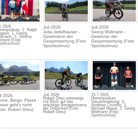
li 2026
Juli 2026
Juli 2026
rrenpodium: 2. Ralph
Julia Jedelhauser -
Georg Widmann -
egaus, 1. Georg
Gewinnerin der
Gewinner der
dmann, 3. Jérémy
ément (Foto:
Gesamtwertung (Foto:
Gesamtwertung (Foto:
ortissimus)
Sportissimus)
Sportissimus)
Juli 2026
25.7.2025
li 2026
Robert Dreu unterwegs
Herrenpodium
nne, Berge, Pässe -
mit Blick auf das
Gesamtwertung: 3.
sser geht's nicht
prächtige Bergpanorama
Andreas Crivellin, 1.
der Dolomiten (Foto:
Michael Meyer, 2. Georg
oto: Robert Dreu)
Robert Dreu)
Widmann (Foto:
Sportissimus)