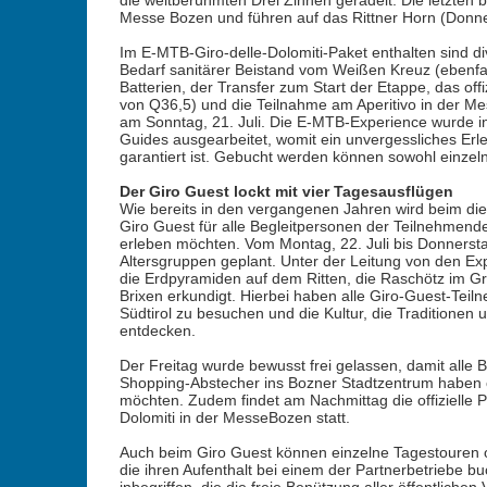
die weltberühmten Drei Zinnen geradelt. Die letzten
Messe Bozen und führen auf das Rittner Horn (Donne
Im E-MTB-Giro-delle-Dolomiti-Paket enthalten sind di
Bedarf sanitärer Beistand vom Weißen Kreuz (ebenfal
Batterien, der Transfer zum Start der Etappe, das offiz
von Q36,5) und die Teilnahme am Aperitivo in der Me
am Sonntag, 21. Juli. Die E-MTB-Experience wurde i
Guides ausgearbeitet, womit ein unvergessliches Erle
garantiert ist. Gebucht werden können sowohl einze
Der Giro Guest lockt mit vier Tagesausflügen
Wie bereits in den vergangenen Jahren wird beim dies
Giro Guest für alle Begleitpersonen der Teilnehmend
erleben möchten. Vom Montag, 22. Juli bis Donnerstag,
Altersgruppen geplant. Unter der Leitung von den E
die Erdpyramiden auf dem Ritten, die Raschötz im Grö
Brixen erkundigt. Hierbei haben alle Giro-Guest-Teiln
Südtirol zu besuchen und die Kultur, die Traditionen 
entdecken.
Der Freitag wurde bewusst frei gelassen, damit alle 
Shopping-Abstecher ins Bozner Stadtzentrum haben o
möchten. Zudem findet am Nachmittag die offizielle Pre
Dolomiti in der MesseBozen statt.
Auch beim Giro Guest können einzelne Tagestouren 
die ihren Aufenthalt bei einem der Partnerbetriebe b