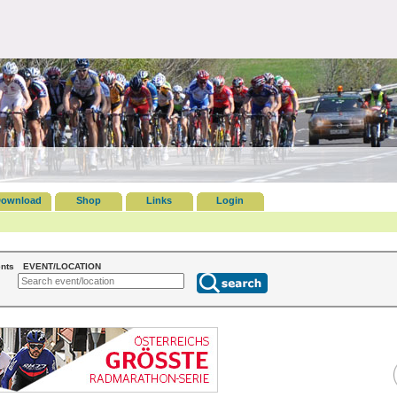
ownload
Shop
Links
Login
nts
EVENT/LOCATION