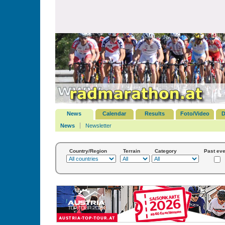
News
Calendar
Results
Foto/Video
D
News
Newsletter
Country/Region
Terrain
Category
Past eve