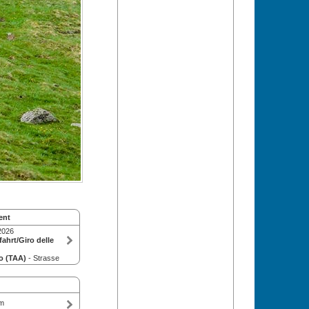
ent
2026
ahrt/Giro delle
o (TAA)
- Strasse
om