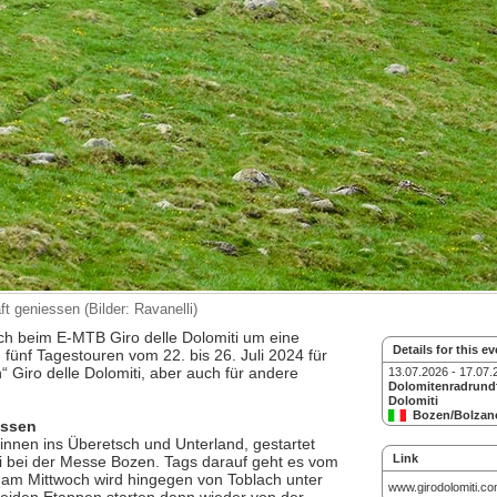
t geniessen (Bilder: Ravanelli)
ich beim E-MTB Giro delle Dolomiti um eine
Details for this ev
fünf Tagestouren vom 22. bis 26. Juli 2024 für
 Giro delle Dolomiti, aber auch für andere
13.07.2026 - 17.07.
Dolomitenradrundf
Dolomiti
Bozen/Bolzan
essen
- SR
nnen ins Überetsch und Unterland, gestartet
Link
ti bei der Messe Bozen. Tags darauf geht es vom
, am Mittwoch wird hingegen von Toblach unter
www.girodolomiti.c