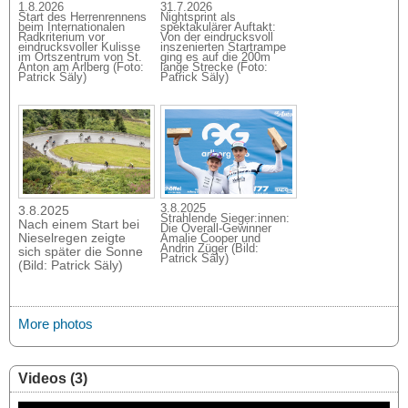
1.8.2026
31.7.2026
Start des Herrenrennens
Nightsprint als
beim Internationalen
spektakulärer Auftakt:
Radkriterium vor
Von der eindrucksvoll
eindrucksvoller Kulisse
inszenierten Startrampe
im Ortszentrum von St.
ging es auf die 200m
Anton am Arlberg (Foto:
lange Strecke (Foto:
Patrick Säly)
Patrick Säly)
3.8.2025
3.8.2025
Strahlende Sieger:innen:
Nach einem Start bei
Die Overall-Gewinner
Nieselregen zeigte
Amalie Cooper und
Andrin Züger (Bild:
sich später die Sonne
Patrick Säly)
(Bild: Patrick Säly)
More photos
Videos (3)