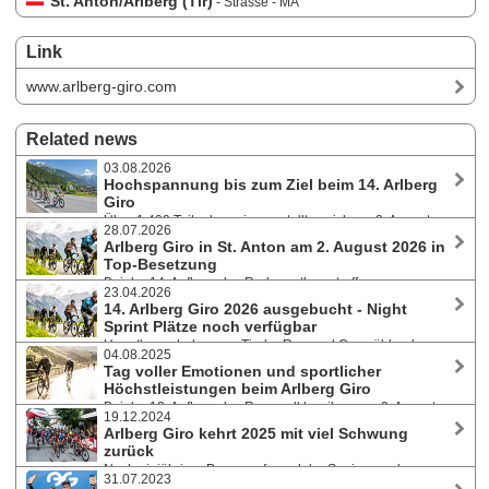
St. Anton/Arlberg (Tir)
- Strasse - MA
Link
www.arlberg-giro.com
Related news
03.08.2026
Hochspannung bis zum Ziel beim 14. Arlberg
Giro
Über 1.400 Teilnehmer:innen stellten sich am 2. August
28.07.2026
2026 bei hochsommerlichen Temperaturen der 142 Kilometer langen
Arlberg Giro in St. Anton am 2. August 2026 in
Strecke mit mehr als 2.400 Höhenmetern und bewältigten den
Top-Besetzung
anspruchsvollen Kurs rund um den Arlberg.
Bei der 14. Auflage des Radmarathons treffen
23.04.2026
ambitionierte Amateur:innen, erfahrene Wiederholungstäter:innen,
14. Arlberg Giro 2026 ausgebucht - Night
Newcomer und bekannte Namen der internationalen Radsportszene
Sprint Plätze noch verfügbar
aufeinander. Bereits seit Monaten vollständig ausgebucht, können sich
Hauptbewerb des zum Tiroler Rennrad Cup zählenden
Kurzentschlossene noch einen Startplatz beim St. Anton Night Sprint
04.08.2025
Radmarathons in St. Anton am Arlberg am Sonntag, 2. August 2026, mit
sichern.
Tag voller Emotionen und sportlicher
1.500 Starter:innen bereits restlos ausgebucht. Startplätze noch für den
Höchstleistungen beim Arlberg Giro
Nightsprint am Freitagabend. Drei Tage Rahmenprogramm - Int.
Bei der 13. Auflage des Rennradklassikers am 3. August
Radkriterium - Rennradcamp für Frauen mit Ultracycling-Weltmeisterin
19.12.2024
2025 in St. Anton am Arlberg stellten sich 1.200 Rennradfahrer:innen
Elena Roch.
Arlberg Giro kehrt 2025 mit viel Schwung
einer legendären Strecke über 142 Kilometer und 2.400 Höhenmeter.
zurück
Der Schweizer Andrin Züger und die Britin Amalie Cooper
Nach einjähriger Pause aufgrund der Sanierung des
triumphierten.
31.07.2023
Arlbergtunnels wird St. Anton am Arlberg am 3. August 2025 mit 1.500