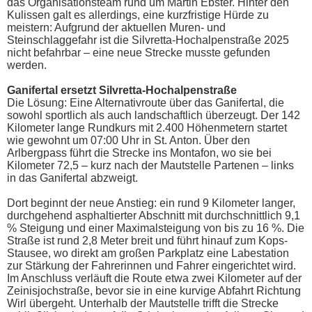
das Organisationsteam rund um Martin Ebster. Hinter den
Kulissen galt es allerdings, eine kurzfristige Hürde zu
meistern: Aufgrund der aktuellen Muren- und
Steinschlaggefahr ist die Silvretta-Hochalpenstraße 2025
nicht befahrbar – eine neue Strecke musste gefunden
werden.
Ganifertal ersetzt Silvretta-Hochalpenstraße
Die Lösung: Eine Alternativroute über das Ganifertal, die
sowohl sportlich als auch landschaftlich überzeugt. Der 142
Kilometer lange Rundkurs mit 2.400 Höhenmetern startet
wie gewohnt um 07:00 Uhr in St. Anton. Über den
Arlbergpass führt die Strecke ins Montafon, wo sie bei
Kilometer 72,5 – kurz nach der Mautstelle Partenen – links
in das Ganifertal abzweigt.
Dort beginnt der neue Anstieg: ein rund 9 Kilometer langer,
durchgehend asphaltierter Abschnitt mit durchschnittlich 9,1
% Steigung und einer Maximalsteigung von bis zu 16 %. Die
Straße ist rund 2,8 Meter breit und führt hinauf zum Kops-
Stausee, wo direkt am großen Parkplatz eine Labestation
zur Stärkung der Fahrerinnen und Fahrer eingerichtet wird.
Im Anschluss verläuft die Route etwa zwei Kilometer auf der
Zeinisjochstraße, bevor sie in eine kurvige Abfahrt Richtung
Wirl übergeht. Unterhalb der Mautstelle trifft die Strecke