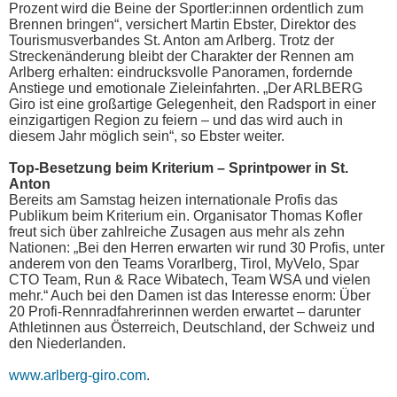
Prozent wird die Beine der Sportler:innen ordentlich zum
Brennen bringen“, versichert Martin Ebster, Direktor des
Tourismusverbandes St. Anton am Arlberg. Trotz der
Streckenänderung bleibt der Charakter der Rennen am
Arlberg erhalten: eindrucksvolle Panoramen, fordernde
Anstiege und emotionale Zieleinfahrten. „Der ARLBERG
Giro ist eine großartige Gelegenheit, den Radsport in einer
einzigartigen Region zu feiern – und das wird auch in
diesem Jahr möglich sein“, so Ebster weiter.
Top-Besetzung beim Kriterium – Sprintpower in St.
Anton
Bereits am Samstag heizen internationale Profis das
Publikum beim Kriterium ein. Organisator Thomas Kofler
freut sich über zahlreiche Zusagen aus mehr als zehn
Nationen: „Bei den Herren erwarten wir rund 30 Profis, unter
anderem von den Teams Vorarlberg, Tirol, MyVelo, Spar
CTO Team, Run & Race Wibatech, Team WSA und vielen
mehr.“ Auch bei den Damen ist das Interesse enorm: Über
20 Profi-Rennradfahrerinnen werden erwartet – darunter
Athletinnen aus Österreich, Deutschland, der Schweiz und
den Niederlanden.
www.arlberg-giro.com
.