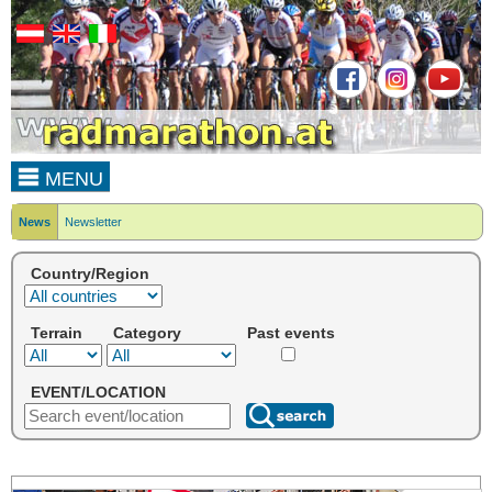
MENU
News
Newsletter
Country/Region
Terrain
Category
Past events
EVENT/LOCATION