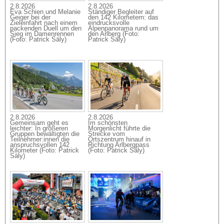
2.8.2026
2.8.2026
Eva Schien und Melanie
Ständiger Begleiter auf
Geiger bei der
den 142 Kilometern: das
Zieleinfahrt nach einem
eindrucksvolle
packenden Duell um den
Alpenpanorama rund um
Sieg im Damenrennen
den Arlberg (Foto:
(Foto: Patrick Säly)
Patrick Säly)
2.8.2026
2.8.2026
Gemeinsam geht es
Im schönsten
leichter: In größeren
Morgenlicht führte die
Gruppen bewältigten die
Strecke vom
Teilnehmer:innen die
Ortszentrum hinauf in
anspruchsvollen 142
Richtung Arlbergpass
Kilometer (Foto: Patrick
(Foto: Patrick Säly)
Säly)