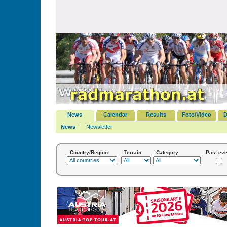
News
Calendar
Results
Foto/Video
D
News
Newsletter
Country/Region
Terrain
Category
Past eve