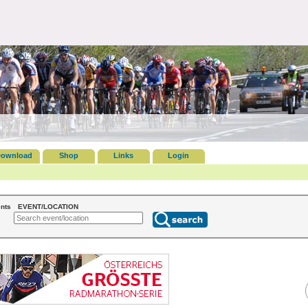
ownload
Shop
Links
Login
nts
EVENT/LOCATION