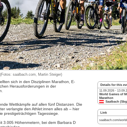
Fotos: saalbach.com, Martin Steiger)
lten sich in den Disziplinen Marathon, E-
Details for this ev
ichen Herausforderungen in der
m.
11.09.2026 - 13.09.
World Games of M
Marathon
Saalbach (Sbg
de Wettkämpfe auf allen fünf Distanzen. Die
 verlangte den Athlet:innen alles ab – hier
Link
e prestigeträchtigen Tagessiege.
saalbach.com/worl
mit 3.005 Höhenmetern, bei dem Barbara D