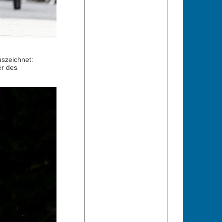
szeichnet:
er des