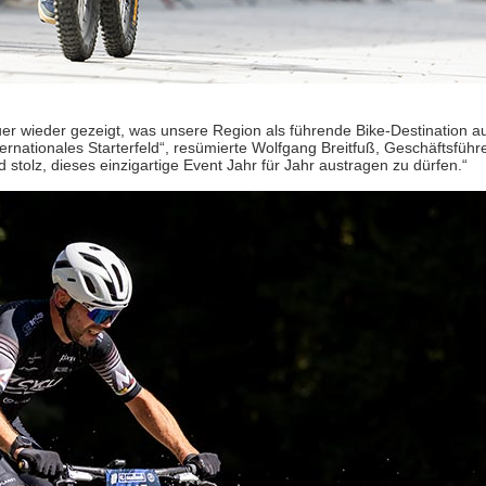
r wieder gezeigt, was unsere Region als führende Bike-Destination au
nationales Starterfeld“, resümierte Wolfgang Breitfuß, Geschäftsführ
tolz, dieses einzigartige Event Jahr für Jahr austragen zu dürfen.“