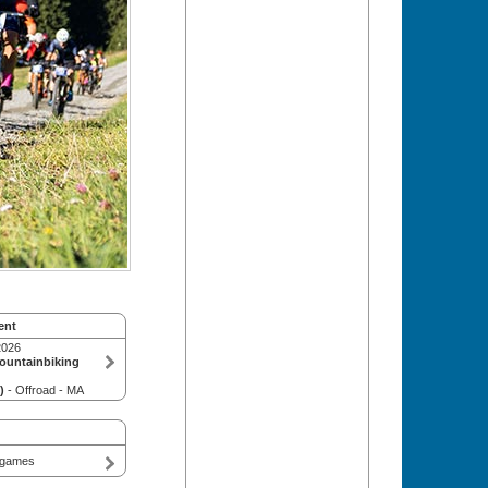
ent
2026
ountainbiking
)
- Offroad - MA
dgames