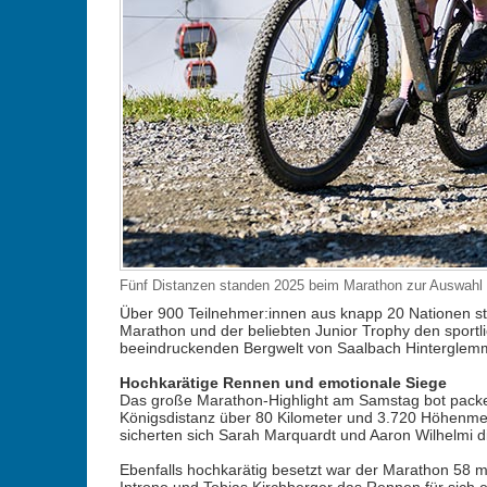
Fünf Distanzen standen 2025 beim Marathon zur Auswahl (
Über 900 Teilnehmer:innen aus knapp 20 Nationen stel
Marathon und der beliebten Junior Trophy den sportl
beeindruckenden Bergwelt von Saalbach Hinterglem
Hochkarätige Rennen und emotionale Siege
Das große Marathon-Highlight am Samstag bot packen
Königsdistanz über 80 Kilometer und 3.720 Höhenmeter
sicherten sich Sarah Marquardt und Aaron Wilhelmi di
Ebenfalls hochkarätig besetzt war der Marathon 58 