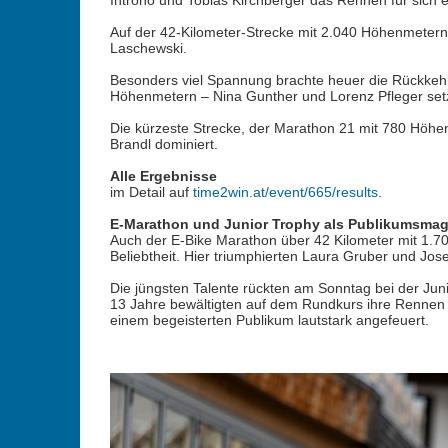
Introno und Tobias Kirchberger das Rennen für sich 
Auf der 42-Kilometer-Strecke mit 2.040 Höhenmetern
Laschewski.
Besonders viel Spannung brachte heuer die Rückkehr 
Höhenmetern – Nina Gunther und Lorenz Pfleger setzt
Die kürzeste Strecke, der Marathon 21 mit 780 Höh
Brandl dominiert.
Alle Ergebnisse
im Detail auf
time2win.at/event/665/results
.
E-Marathon und Junior Trophy als Publikumsma
Auch der E-Bike Marathon über 42 Kilometer mit 1.7
Beliebtheit. Hier triumphierten Laura Gruber und Jos
Die jüngsten Talente rückten am Sonntag bei der Juni
13 Jahre bewältigten auf dem Rundkurs ihre Rennen 
einem begeisterten Publikum lautstark angefeuert.