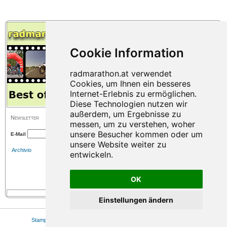
Newsletter
E-Mail
Archivio
OK
Einstellungen ändern
Stampa
|
Mappa del sito
|
Colofone
|
Privacy
|
Cookie Einstellungen
© 2026 www.radmarathon.at