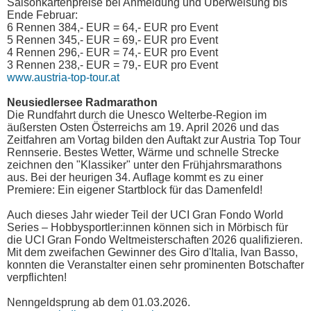
Saisonkartenpreise bei Anmeldung und Überweisung bis
Ende Februar:
6 Rennen 384,- EUR = 64,- EUR pro Event
5 Rennen 345,- EUR = 69,- EUR pro Event
4 Rennen 296,- EUR = 74,- EUR pro Event
3 Rennen 238,- EUR = 79,- EUR pro Event
www.austria-top-tour.at
Neusiedlersee Radmarathon
Die Rundfahrt durch die Unesco Welterbe-Region im
äußersten Osten Österreichs am 19. April 2026 und das
Zeitfahren am Vortag bilden den Auftakt zur Austria Top Tour
Rennserie. Bestes Wetter, Wärme und schnelle Strecke
zeichnen den "Klassiker" unter den Frühjahrsmarathons
aus. Bei der heurigen 34. Auflage kommt es zu einer
Premiere: Ein eigener Startblock für das Damenfeld!
Auch dieses Jahr wieder Teil der UCI Gran Fondo World
Series – Hobbysportler:innen können sich in Mörbisch für
die UCI Gran Fondo Weltmeisterschaften 2026 qualifizieren.
Mit dem zweifachen Gewinner des Giro d'Italia, Ivan Basso,
konnten die Veranstalter einen sehr prominenten Botschafter
verpflichten!
Nenngeldsprung ab dem 01.03.2026.