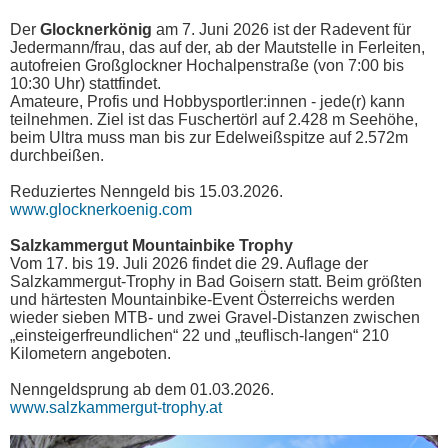
Der
Glocknerkönig
am 7. Juni 2026 ist der Radevent für
Jedermann/frau, das auf der, ab der Mautstelle in Ferleiten,
autofreien Großglockner Hochalpenstraße (von 7:00 bis
10:30 Uhr) stattfindet.
Amateure, Profis und Hobbysportler:innen - jede(r) kann
teilnehmen. Ziel ist das Fuschertörl auf 2.428 m Seehöhe,
beim Ultra muss man bis zur Edelweißspitze auf 2.572m
durchbeißen.
Reduziertes Nenngeld bis 15.03.2026.
www.glocknerkoenig.com
Salzkammergut Mountainbike Trophy
Vom 17. bis 19. Juli 2026 findet die 29. Auflage der
Salzkammergut-Trophy in Bad Goisern statt. Beim größten
und härtesten Mountainbike-Event Österreichs werden
wieder sieben MTB- und zwei Gravel-Distanzen zwischen
„einsteigerfreundlichen“ 22 und „teuflisch-langen“ 210
Kilometern angeboten.
Nenngeldsprung ab dem 01.03.2026.
www.salzkammergut-trophy.at