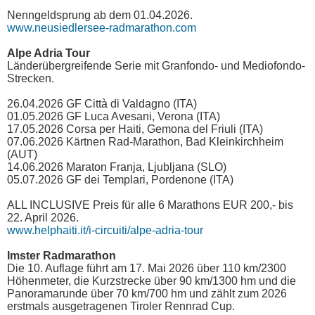
Nenngeldsprung ab dem 01.04.2026.
www.neusiedlersee-radmarathon.com
Alpe Adria Tour
Länderübergreifende Serie mit Granfondo- und Mediofondo-
Strecken.
26.04.2026 GF Città di Valdagno (ITA)
01.05.2026 GF Luca Avesani, Verona (ITA)
17.05.2026 Corsa per Haiti, Gemona del Friuli (ITA)
07.06.2026 Kärtnen Rad-Marathon, Bad Kleinkirchheim
(AUT)
14.06.2026 Maraton Franja, Ljubljana (SLO)
05.07.2026 GF dei Templari, Pordenone (ITA)
ALL INCLUSIVE Preis für alle 6 Marathons EUR 200,- bis
22. April 2026.
www.helphaiti.it/i-circuiti/alpe-adria-tour
Imster Radmarathon
Die 10. Auflage führt am 17. Mai 2026 über 110 km/2300
Höhenmeter, die Kurzstrecke über 90 km/1300 hm und die
Panoramarunde über 70 km/700 hm und zählt zum 2026
erstmals ausgetragenen Tiroler Rennrad Cup.