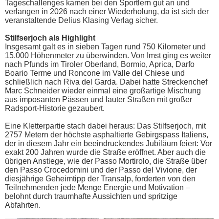
Tageschallenges kamen bei den Sportlern gut an und
verlangen in 2026 nach einer Wiederholung, da ist sich der
veranstaltende Delius Klasing Verlag sicher.
Stilfserjoch als Highlight
Insgesamt galt es in sieben Tagen rund 750 Kilometer und
15.000 Höhenmeter zu überwinden. Von Imst ging es weiter
nach Pfunds im Tiroler Oberland, Bormio, Aprica, Darfo
Boario Terme und Roncone im Valle del Chiese und
schließlich nach Riva del Garda. Dabei hatte Streckenchef
Marc Schneider wieder einmal eine großartige Mischung
aus imposanten Pässen und lauter Straßen mit großer
Radsport-Historie gezaubert.
Eine Kletterpartie stach dabei heraus: Das Stilfserjoch, mit
2757 Metern der höchste asphaltierte Gebirgspass Italiens,
der in diesem Jahr ein beeindruckendes Jubiläum feiert: Vor
exakt 200 Jahren wurde die Straße eröffnet. Aber auch die
übrigen Anstiege, wie der Passo Mortirolo, die Straße über
den Passo Crocedomini und der Passo del Vivione, der
diesjährige Geheimtipp der Transalp, forderten von den
Teilnehmenden jede Menge Energie und Motivation –
belohnt durch traumhafte Aussichten und spritzige
Abfahrten.