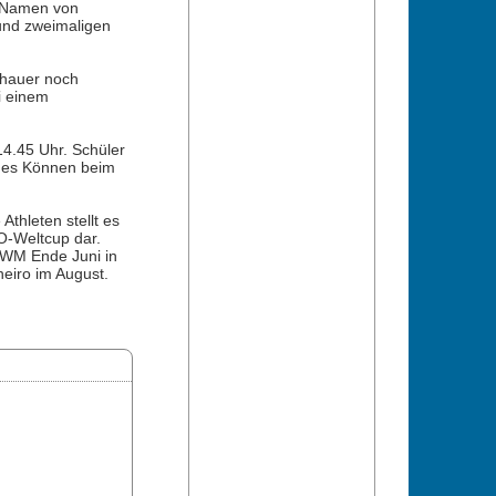
e Namen von
und zweimaligen
chauer noch
i einem
4.45 Uhr. Schüler
ches Können beim
Athleten stellt es
O-Weltcup dar.
 WM Ende Juni in
eiro im August.