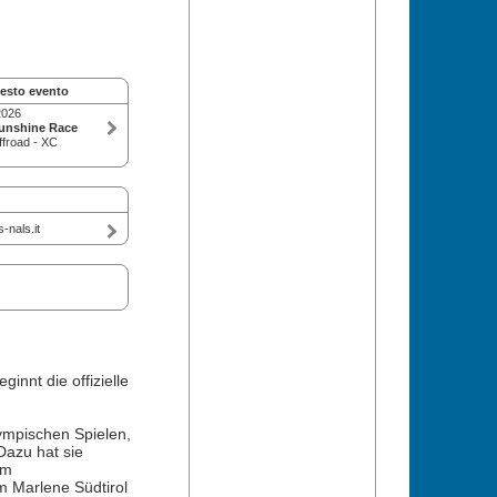
uesto evento
2026
Sunshine Race
ffroad - XC
nals.it
nnt die offizielle
ympischen Spielen,
Dazu hat sie
em
m Marlene Südtirol