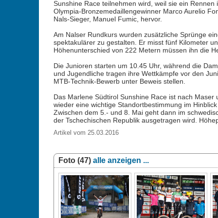
Sunshine Race teilnehmen wird, weil sie ein Rennen 
Olympia-Bronzemedaillengewinner Marco Aurelio Fon
Nals-Sieger, Manuel Fumic, hervor.
Am Nalser Rundkurs wurden zusätzliche Sprünge eing
spektakulärer zu gestalten. Er misst fünf Kilometer 
Höhenunterschied von 222 Metern müssen ihn die He
Die Junioren starten um 10.45 Uhr, während die Dam
und Jugendliche tragen ihre Wettkämpfe vor den Ju
MTB-Technik-Bewerb unter Beweis stellen.
Das Marlene Südtirol Sunshine Race ist nach Maser und 
wieder eine wichtige Standortbestimmung im Hinblic
Zwischen dem 5.- und 8. Mai geht dann im schwedis
der Tschechischen Republik ausgetragen wird. Höhepu
Artikel vom 25.03.2016
Foto (47)
alle anzeigen ...