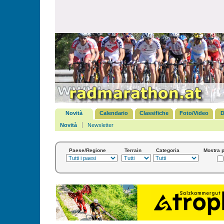
Novità
Calendario
Classifiche
Foto/Video
D
Novità
Newsletter
Paese/Regione
Terrain
Categoria
Mostra p