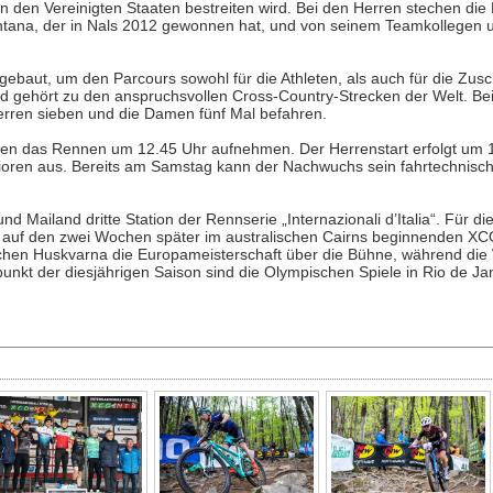
in den Vereinigten Staaten bestreiten wird. Bei den Herren stechen di
tana, der in Nals 2012 gewonnen hat, und von seinem Teamkollegen 
ebaut, um den Parcours sowohl für die Athleten, als auch für die Zus
und gehört zu den anspruchsvollen Cross-Country-Strecken der Welt. Be
rren sieben und die Damen fünf Mal befahren.
en das Rennen um 12.45 Uhr aufnehmen. Der Herrenstart erfolgt um 1
nioren aus. Bereits am Samstag kann der Nachwuchs sein fahrtechnis
Mailand dritte Station der Rennserie „Internazionali d’Italia“. Für die 
k auf den zwei Wochen später im australischen Cairns beginnenden XC
chen Huskvarna die Europameisterschaft über die Bühne, während die
nkt der diesjährigen Saison sind die Olympischen Spiele in Rio de Jan