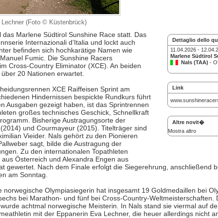
a Lechner (Foto © Küstenbrück)
al das Marlene Südtirol Sunshine Race statt. Das
Dettaglio dello q
serie Internazionali d’Italia und lockt auch
unter befinden sich hochkarätige Namen wie
11.04.2026 - 12.04.
Marlene Südtirol 
r Manuel Fumic. Die Sunshine Racers
Nals (TAA)
- O
 im Cross-Country Eliminator (XCE). An beiden
über 20 Nationen erwartet.
Link
heidungsrennen XCE Raiffeisen Sprint am
schiedenen Hindernissen bespickte Rundkurs führt
www.sunshineracers-
n Ausgaben gezeigt haben, ist das Sprintrennen
leten großes technisches Geschick, Schnellkraft
Programm. Bisherige Austragungsorte der
Altre novit�
o (2014) und Courmayeur (2015). Titelträger sind
Mostra altro
milian Vieider. Nals gehört zu den Pionieren
Pallweber sagt, bilde die Austragung der
ungen. Zu den internationalen Topathleten
l aus Österreich und Alexandra Engen aus
gewertet. Nach dem Finale erfolgt die Siegerehrung, anschließend begi
en am Sonntag.
Die norwegische Olympiasiegerin hat insgesamt 19 Goldmedaillen bei Ol
chs bei Marathon- und fünf bei Cross-Country-Weltmeisterschaften. 
wurde achtmal norwegische Meisterin. In Nals stand sie viermal auf d
meathletin mit der Eppanerin Eva Lechner, die heuer allerdings nicht a