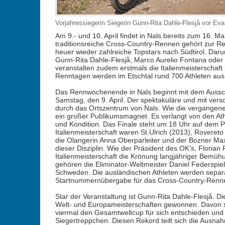
Vorjahressiegerin Siegerin Gunn-Rita Dahle-Flesjå vor Ev
Am 9.- und 10. April findet in Nals bereits zum 16. M
traditionsreiche Cross-Country-Rennen gehört zur Renn
heuer wieder zahlreiche Topstars nach Südtirol. Dar
Gunn-Rita Dahle-Flesjå, Marco Aurelio Fontana ode
veranstalten zudem erstmals die Italienmeisterschaft
Renntagen werden im Etschtal rund 700 Athleten aus 
Das Rennwochenende in Nals beginnt mit dem Aussc
Samstag, den 9. April. Der spektakuläre und mit ver
durch das Ortszentrum von Nals. Wie die vergangene
ein großer Publikumsmagnet. Es verlangt von den Ath
und Kondition. Das Finale steht um 18 Uhr auf dem 
Italienmeisterschaft waren St.Ulrich (2013), Roveret
die Olangerin Anna Oberparleiter und der Bozner Maxi
dieser Disziplin. Wie der Präsident des OK’s, Florian 
Italienmeisterschaft die Krönung langjähriger Bemüh
gehören die Eliminator-Weltmeister Daniel Federspie
Schweden. Die ausländischen Athleten werden separat 
Startnummernübergabe für das Cross-Country-Renn
Star der Veranstaltung ist Gunn-Rita Dahle-Flesjå. 
Welt- und Europameisterschaften gewonnen. Davon se
viermal den Gesamtweltcup für sich entschieden und 
Siegertreppchen. Diesen Rekord teilt sich die Ausnah